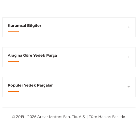
Vito W639
Kurumsal Bilgiler
shi
X-Class W470
Araçına Göre Yedek Parça
t
Popüler Yedek Parçalar
e
© 2019 - 2026 Arisar Motors San. Tic. A.Ş. | Tüm Hakları Saklıdır.