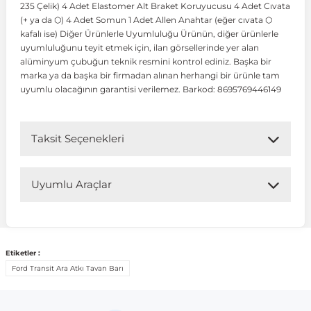
235 Çelik) 4 Adet Elastomer Alt Braket Koruyucusu 4 Adet Cıvata
(+ ya da ⬡) 4 Adet Somun 1 Adet Allen Anahtar (eğer cıvata ⬡
kafalı ise) Diğer Ürünlerle Uyumluluğu Ürünün, diğer ürünlerle
 Koruma
Volkswagen Taigo
İnsignia
Ranger
R 12
GLK Serisi X204
Jumper
Panda
i30
Skystar
Peugeot 607
uyumluluğunu teyit etmek için, ilan görsellerinde yer alan
alüminyum çubuğun teknik resmini kontrol ediniz. Başka bir
marka ya da başka bir firmadan alınan herhangi bir ürünle tam
Volkswagen Teramont
Kadett
Raptor
R 19
GLS Serisi X167
Jumpy
Punto
İ40
Sunny
Peugeot Bipper
uyumlu olacağının garantisi verilemez. Barkod: 8695769446149
Takozu
Volkswagen Tiguan
Meriva
S-Max
R 9-11
Metris
Nemo
Scudo
İoniq
Terrano
Peugeot Boxer
Taksit Seçenekleri
aza
Volkswagen Touareg
Mokka
Taunus
Safrane
ML Serisi W164
Saxo
Sedici
İx35
X-Trail
Peugeot Expert
Uyumlu Araçlar
i
en & Süspansiyon
Volkswagen Touran
Movano
Transit
Scenic
S Serisi W221
Spacetourer
Siena
İx45
Peugeot Partner
Uyumlu Araç Modelleri
Bu ürün aşağıdaki araç modelleri ile uyumludur. Satın
Etiketler :
Volkswagen Transporter
Omega
Symbol
S Serisi W222
Xantia
Stilo
Kona
Peugeot RCZ
almadan önce ürün görsellerini ve OEM numaralarını aracınız
Ford Transit Ara Atkı Tavan Barı
ile karşılaştırmanız tavsiye edilir.
 & Müşür
Volkswagen Volt
Tigra
Taliant
S Serisi W223
Xsara
Talento
Lavita
Peugeot Rifter
Marka
Model
Model Yılı