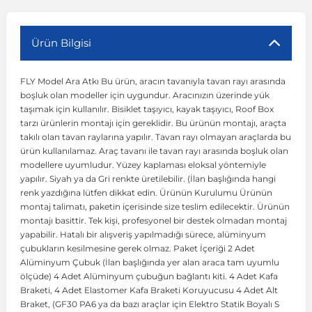
r
ç Aksesuarlar
ış Aksesuarlar
e Siren
aj & Şanzıman
Volkswagen Multivan
Corsa E 2014-2019
Audi TT
Suburban 2015-2020
Galaxy
Latitude
GLA Serisi W156
X7 Serisi
C6
Freemont
Pilot
Getz
Stonic
MX-6
NX Coupe
Peugeot 4007
Toyota Prius
Volvo XC60
Ürün Bilgisi
FLY Model Ara Atkı Bu ürün, aracın tavanıyla tavan rayı arasında
ve Kolçak Aparatları
pağı ve Ayna Sinyalleri
ar
ör
aim
Volkswagen Passat
Corsa F 2019 ve Sonrası
Tahoe 2000-2006
Grand C-Max
Master
GLA Serisi X156
Z Serisi
C8
Fullback
S2000
Grand Santa Fe
Venga
RX-8
Pathfinder
Peugeot 4008
Toyota Proace City
Volvo XC70
boşluk olan modeller için uygundur. Aracınızın üzerinde yük
taşımak için kullanılır. Bisiklet taşıyıcı, kayak taşıyıcı, Roof Box
tarzı ürünlerin montajı için gereklidir. Bu ürünün montajı, araçta
 Kılıf ve Yastık
apakları
esuarları
ve Parçaları
rünler
Volkswagen Polo
Crossland
TrailBlazer 2011 ve Sonrası
Ka
Megane 1 1995-2003
GLB Serisi X247
Cactus
Kartal
ZR-V
H1
XCeed
XC-3
Patrol
Peugeot 405
Toyota RAV4
Volvo XC90
takılı olan tavan raylarına yapılır. Tavan rayı olmayan araçlarda bu
ürün kullanılamaz. Araç tavanı ile tavan rayı arasında boşluk olan
modellere uyumludur. Yüzey kaplaması eloksal yöntemiyle
ıtası
ı ve Parçaları
istemi
Volkswagen Scirocco
Crossland X
Trax 2013-2022
Kuga
Megane 2 2002-2008
GLC Serisi X243
Dispatch
Linea
H100
Primastar
Peugeot 406
Toyota Tacoma
yapılır. Siyah ya da Gri renkte üretilebilir. (İlan başlığında hangi
renk yazdığına lütfen dikkat edin. Ürünün Kurulumu Ürünün
montaj talimatı, paketin içerisinde size teslim edilecektir. Ürünün
o
gaj Ve Ara Atkı
şpiyel
mbası ve Parçaları
Volkswagen Sharan
Frontera
Trax 2023 ve Sonrası
Mondeo
Megane 3 2008-2016
GLC Serisi X253
DS4
Marea
H350
Primera
Peugeot 407
Toyota Venza
montajı basittir. Tek kişi, profesyonel bir destek olmadan montaj
yapabilir. Hatalı bir alışveriş yapılmadığı sürece, alüminyum
çubukların kesilmesine gerek olmaz. Paket İçeriği 2 Adet
su
sesuarları
Plaka, Bagaj Lambası
it
Volkswagen T-Cross
Grandland
Mustang
Megane 4 2016-2024
GLE Coupe Serisi C292
DS5
Mirafiori
i10
Pulsar
Peugeot 5008
Toyota Verso
Alüminyum Çubuk (İlan başlığında yer alan araca tam uyumlu
ölçüde) 4 Adet Alüminyum çubuğun bağlantı kiti. 4 Adet Kafa
Braketi, 4 Adet Elastomer Kafa Braketi Koruyucusu 4 Adet Alt
 Dış Trim Parçaları
Volkswagen T-Roc
Grandland X
Puma
Modus
GLE Serisi W166
DS7
Palio
i20
Qashqai
Peugeot 508
Toyota Yaris
Braket, (GF30 PA6 ya da bazı araçlar için Elektro Statik Boyalı S