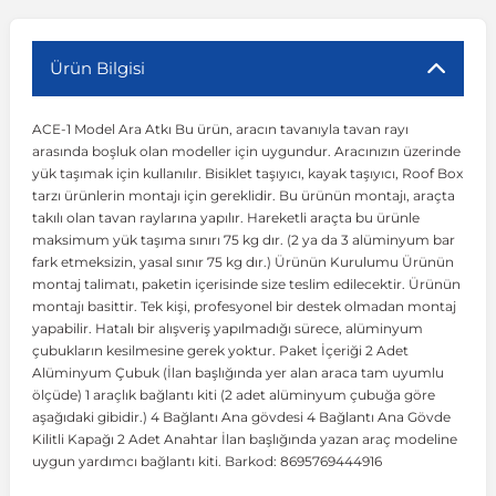
r
ç Aksesuarlar
ış Aksesuarlar
e Siren
aj & Şanzıman
Volkswagen Multivan
Corsa E 2014-2019
Audi TT
Suburban 2015-2020
Galaxy
Latitude
GLA Serisi W156
X7 Serisi
C6
Freemont
Pilot
Getz
Stonic
MX-6
NX Coupe
Peugeot 4007
Toyota Prius
Volvo XC60
Ürün Bilgisi
ACE-1 Model Ara Atkı Bu ürün, aracın tavanıyla tavan rayı
ve Kolçak Aparatları
pağı ve Ayna Sinyalleri
ar
ör
aim
Volkswagen Passat
Corsa F 2019 ve Sonrası
Tahoe 2000-2006
Grand C-Max
Master
GLA Serisi X156
Z Serisi
C8
Fullback
S2000
Grand Santa Fe
Venga
RX-8
Pathfinder
Peugeot 4008
Toyota Proace City
Volvo XC70
arasında boşluk olan modeller için uygundur. Aracınızın üzerinde
yük taşımak için kullanılır. Bisiklet taşıyıcı, kayak taşıyıcı, Roof Box
tarzı ürünlerin montajı için gereklidir. Bu ürünün montajı, araçta
 Kılıf ve Yastık
apakları
esuarları
ve Parçaları
rünler
Volkswagen Polo
Crossland
TrailBlazer 2011 ve Sonrası
Ka
Megane 1 1995-2003
GLB Serisi X247
Cactus
Kartal
ZR-V
H1
XCeed
XC-3
Patrol
Peugeot 405
Toyota RAV4
Volvo XC90
takılı olan tavan raylarına yapılır. Hareketli araçta bu ürünle
maksimum yük taşıma sınırı 75 kg dır. (2 ya da 3 alüminyum bar
fark etmeksizin, yasal sınır 75 kg dır.) Ürünün Kurulumu Ürünün
ıtası
ı ve Parçaları
istemi
Volkswagen Scirocco
Crossland X
Trax 2013-2022
Kuga
Megane 2 2002-2008
GLC Serisi X243
Dispatch
Linea
H100
Primastar
Peugeot 406
Toyota Tacoma
montaj talimatı, paketin içerisinde size teslim edilecektir. Ürünün
montajı basittir. Tek kişi, profesyonel bir destek olmadan montaj
yapabilir. Hatalı bir alışveriş yapılmadığı sürece, alüminyum
o
gaj Ve Ara Atkı
şpiyel
mbası ve Parçaları
Volkswagen Sharan
Frontera
Trax 2023 ve Sonrası
Mondeo
Megane 3 2008-2016
GLC Serisi X253
DS4
Marea
H350
Primera
Peugeot 407
Toyota Venza
çubukların kesilmesine gerek yoktur. Paket İçeriği 2 Adet
Alüminyum Çubuk (İlan başlığında yer alan araca tam uyumlu
ölçüde) 1 araçlık bağlantı kiti (2 adet alüminyum çubuğa göre
su
sesuarları
Plaka, Bagaj Lambası
it
Volkswagen T-Cross
Grandland
Mustang
Megane 4 2016-2024
GLE Coupe Serisi C292
DS5
Mirafiori
i10
Pulsar
Peugeot 5008
Toyota Verso
aşağıdaki gibidir.) 4 Bağlantı Ana gövdesi 4 Bağlantı Ana Gövde
Kilitli Kapağı 2 Adet Anahtar İlan başlığında yazan araç modeline
uygun yardımcı bağlantı kiti. Barkod: 8695769444916
 Dış Trim Parçaları
Volkswagen T-Roc
Grandland X
Puma
Modus
GLE Serisi W166
DS7
Palio
i20
Qashqai
Peugeot 508
Toyota Yaris