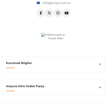
info@arisar.com.tr
Vito W639
shi
X-Class W470
t
Kurumsal Bilgiler
e
Araçına Göre Yedek Parça