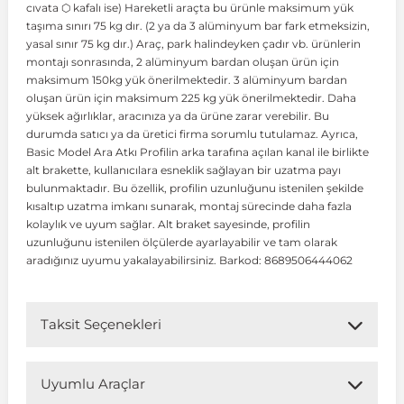
cıvata ⬡ kafalı ise) Hareketli araçta bu ürünle maksimum yük
taşıma sınırı 75 kg dır. (2 ya da 3 alüminyum bar fark etmeksizin,
yasal sınır 75 kg dır.) Araç, park halindeyken çadır vb. ürünlerin
 Koruma
Volkswagen Taigo
İnsignia
Ranger
R 12
GLK Serisi X204
Jumper
Panda
i30
Skystar
Peugeot 607
montajı sonrasında, 2 alüminyum bardan oluşan ürün için
maksimum 150kg yük önerilmektedir. 3 alüminyum bardan
oluşan ürün için maksimum 225 kg yük önerilmektedir. Daha
Volkswagen Teramont
Kadett
Raptor
R 19
GLS Serisi X167
Jumpy
Punto
İ40
Sunny
Peugeot Bipper
yüksek ağırlıklar, aracınıza ya da ürüne zarar verebilir. Bu
durumda satıcı ya da üretici firma sorumlu tutulamaz. Ayrıca,
Basic Model Ara Atkı Profilin arka tarafına açılan kanal ile birlikte
Takozu
Volkswagen Tiguan
Meriva
S-Max
R 9-11
Metris
Nemo
Scudo
İoniq
Terrano
Peugeot Boxer
alt brakette, kullanıcılara esneklik sağlayan bir uzatma payı
bulunmaktadır. Bu özellik, profilin uzunluğunu istenilen şekilde
kısaltıp uzatma imkanı sunarak, montaj sürecinde daha fazla
aza
Volkswagen Touareg
Mokka
Taunus
Safrane
ML Serisi W164
Saxo
Sedici
İx35
X-Trail
Peugeot Expert
kolaylık ve uyum sağlar. Alt braket sayesinde, profilin
uzunluğunu istenilen ölçülerde ayarlayabilir ve tam olarak
aradığınız uyumu yakalayabilirsiniz. Barkod: 8689506444062
i
en & Süspansiyon
Volkswagen Touran
Movano
Transit
Scenic
S Serisi W221
Spacetourer
Siena
İx45
Peugeot Partner
Taksit Seçenekleri
Volkswagen Transporter
Omega
Symbol
S Serisi W222
Xantia
Stilo
Kona
Peugeot RCZ
Uyumlu Araçlar
 & Müşür
Volkswagen Volt
Tigra
Taliant
S Serisi W223
Xsara
Talento
Lavita
Peugeot Rifter