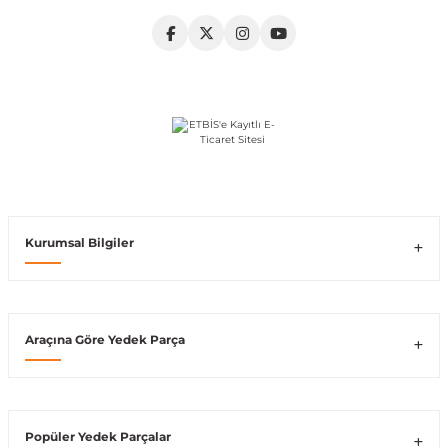
Vito W639
shi
X-Class W470
t
Kurumsal Bilgiler
e
Araçına Göre Yedek Parça
Popüler Yedek Parçalar