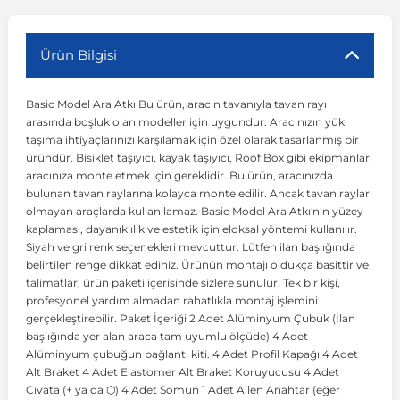
r
ç Aksesuarlar
ış Aksesuarlar
e Siren
aj & Şanzıman
Volkswagen Multivan
Corsa E 2014-2019
Audi TT
Suburban 2015-2020
Galaxy
Latitude
GLA Serisi W156
X7 Serisi
C6
Freemont
Pilot
Getz
Stonic
MX-6
NX Coupe
Peugeot 4007
Toyota Prius
Volvo XC60
Ürün Bilgisi
Basic Model Ara Atkı Bu ürün, aracın tavanıyla tavan rayı
ve Kolçak Aparatları
pağı ve Ayna Sinyalleri
ar
ör
aim
Volkswagen Passat
Corsa F 2019 ve Sonrası
Tahoe 2000-2006
Grand C-Max
Master
GLA Serisi X156
Z Serisi
C8
Fullback
S2000
Grand Santa Fe
Venga
RX-8
Pathfinder
Peugeot 4008
Toyota Proace City
Volvo XC70
arasında boşluk olan modeller için uygundur. Aracınızın yük
taşıma ihtiyaçlarınızı karşılamak için özel olarak tasarlanmış bir
üründür. Bisiklet taşıyıcı, kayak taşıyıcı, Roof Box gibi ekipmanları
 Kılıf ve Yastık
apakları
esuarları
ve Parçaları
rünler
Volkswagen Polo
Crossland
TrailBlazer 2011 ve Sonrası
Ka
Megane 1 1995-2003
GLB Serisi X247
Cactus
Kartal
ZR-V
H1
XCeed
XC-3
Patrol
Peugeot 405
Toyota RAV4
Volvo XC90
aracınıza monte etmek için gereklidir. Bu ürün, aracınızda
bulunan tavan raylarına kolayca monte edilir. Ancak tavan rayları
olmayan araçlarda kullanılamaz. Basic Model Ara Atkı'nın yüzey
ıtası
ı ve Parçaları
istemi
Volkswagen Scirocco
Crossland X
Trax 2013-2022
Kuga
Megane 2 2002-2008
GLC Serisi X243
Dispatch
Linea
H100
Primastar
Peugeot 406
Toyota Tacoma
kaplaması, dayanıklılık ve estetik için eloksal yöntemi kullanılır.
Siyah ve gri renk seçenekleri mevcuttur. Lütfen ilan başlığında
belirtilen renge dikkat ediniz. Ürünün montajı oldukça basittir ve
o
gaj Ve Ara Atkı
şpiyel
mbası ve Parçaları
Volkswagen Sharan
Frontera
Trax 2023 ve Sonrası
Mondeo
Megane 3 2008-2016
GLC Serisi X253
DS4
Marea
H350
Primera
Peugeot 407
Toyota Venza
talimatlar, ürün paketi içerisinde sizlere sunulur. Tek bir kişi,
profesyonel yardım almadan rahatlıkla montaj işlemini
gerçekleştirebilir. Paket İçeriği 2 Adet Alüminyum Çubuk (İlan
su
sesuarları
Plaka, Bagaj Lambası
it
Volkswagen T-Cross
Grandland
Mustang
Megane 4 2016-2024
GLE Coupe Serisi C292
DS5
Mirafiori
i10
Pulsar
Peugeot 5008
Toyota Verso
başlığında yer alan araca tam uyumlu ölçüde) 4 Adet
Alüminyum çubuğun bağlantı kiti. 4 Adet Profil Kapağı 4 Adet
Alt Braket 4 Adet Elastomer Alt Braket Koruyucusu 4 Adet
 Dış Trim Parçaları
Volkswagen T-Roc
Grandland X
Puma
Modus
GLE Serisi W166
DS7
Palio
i20
Qashqai
Peugeot 508
Toyota Yaris
Cıvata (+ ya da ⬡) 4 Adet Somun 1 Adet Allen Anahtar (eğer