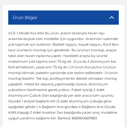
r
ç Aksesuarlar
ış Aksesuarlar
e Siren
aj & Şanzıman
Volkswagen Multivan
Corsa E 2014-2019
Audi TT
Suburban 2015-2020
Galaxy
Latitude
GLA Serisi W156
X7 Serisi
C6
Freemont
Pilot
Getz
Stonic
MX-6
NX Coupe
Peugeot 4007
Toyota Prius
Volvo XC60
Ürün Bilgisi
ACE-1 Model Ara Atkı Bu ürün, aracın tavanıyla tavan rayı
ve Kolçak Aparatları
pağı ve Ayna Sinyalleri
ar
ör
aim
Volkswagen Passat
Corsa F 2019 ve Sonrası
Tahoe 2000-2006
Grand C-Max
Master
GLA Serisi X156
Z Serisi
C8
Fullback
S2000
Grand Santa Fe
Venga
RX-8
Pathfinder
Peugeot 4008
Toyota Proace City
Volvo XC70
arasında boşluk olan modeller için uygundur. Aracınızın üzerinde
yük taşımak için kullanılır. Bisiklet taşıyıcı, kayak taşıyıcı, Roof Box
tarzı ürünlerin montajı için gereklidir. Bu ürünün montajı, araçta
 Kılıf ve Yastık
apakları
esuarları
ve Parçaları
rünler
Volkswagen Polo
Crossland
TrailBlazer 2011 ve Sonrası
Ka
Megane 1 1995-2003
GLB Serisi X247
Cactus
Kartal
ZR-V
H1
XCeed
XC-3
Patrol
Peugeot 405
Toyota RAV4
Volvo XC90
takılı olan tavan raylarına yapılır. Hareketli araçta bu ürünle
maksimum yük taşıma sınırı 75 kg dır. (2 ya da 3 alüminyum bar
fark etmeksizin, yasal sınır 75 kg dır.) Ürünün Kurulumu Ürünün
ıtası
ı ve Parçaları
istemi
Volkswagen Scirocco
Crossland X
Trax 2013-2022
Kuga
Megane 2 2002-2008
GLC Serisi X243
Dispatch
Linea
H100
Primastar
Peugeot 406
Toyota Tacoma
montaj talimatı, paketin içerisinde size teslim edilecektir. Ürünün
montajı basittir. Tek kişi, profesyonel bir destek olmadan montaj
yapabilir. Hatalı bir alışveriş yapılmadığı sürece, alüminyum
o
gaj Ve Ara Atkı
şpiyel
mbası ve Parçaları
Volkswagen Sharan
Frontera
Trax 2023 ve Sonrası
Mondeo
Megane 3 2008-2016
GLC Serisi X253
DS4
Marea
H350
Primera
Peugeot 407
Toyota Venza
çubukların kesilmesine gerek yoktur. Paket İçeriği 2 Adet
Alüminyum Çubuk (İlan başlığında yer alan araca tam uyumlu
ölçüde) 1 araçlık bağlantı kiti (2 adet alüminyum çubuğa göre
su
sesuarları
Plaka, Bagaj Lambası
it
Volkswagen T-Cross
Grandland
Mustang
Megane 4 2016-2024
GLE Coupe Serisi C292
DS5
Mirafiori
i10
Pulsar
Peugeot 5008
Toyota Verso
aşağıdaki gibidir.) 4 Bağlantı Ana gövdesi 4 Bağlantı Ana Gövde
Kilitli Kapağı 2 Adet Anahtar İlan başlığında yazan araç modeline
uygun yardımcı bağlantı kiti. Barkod: 8689506611983
 Dış Trim Parçaları
Volkswagen T-Roc
Grandland X
Puma
Modus
GLE Serisi W166
DS7
Palio
i20
Qashqai
Peugeot 508
Toyota Yaris