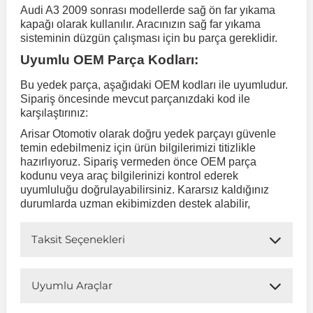
Audi A3 2009 sonrası modellerde sağ ön far yıkama
kapağı olarak kullanılır. Aracınızın sağ far yıkama
 Koruma
Volkswagen Taigo
İnsignia
Ranger
R 12
GLK Serisi X204
Jumper
Panda
i30
Skystar
Peugeot 607
sisteminin düzgün çalışması için bu parça gereklidir.
Uyumlu OEM Parça Kodları:
Volkswagen Teramont
Kadett
Raptor
R 19
GLS Serisi X167
Jumpy
Punto
İ40
Sunny
Peugeot Bipper
Bu yedek parça, aşağıdaki OEM kodları ile uyumludur.
Sipariş öncesinde mevcut parçanızdaki kod ile
karşılaştırınız:
Takozu
Volkswagen Tiguan
Meriva
S-Max
R 9-11
Metris
Nemo
Scudo
İoniq
Terrano
Peugeot Boxer
Arisar Otomotiv olarak doğru yedek parçayı güvenle
temin edebilmeniz için ürün bilgilerimizi titizlikle
hazırlıyoruz. Sipariş vermeden önce OEM parça
aza
Volkswagen Touareg
Mokka
Taunus
Safrane
ML Serisi W164
Saxo
Sedici
İx35
X-Trail
Peugeot Expert
kodunu veya araç bilgilerinizi kontrol ederek
uyumluluğu doğrulayabilirsiniz. Kararsız kaldığınız
durumlarda uzman ekibimizden destek alabilir,
i
en & Süspansiyon
Volkswagen Touran
Movano
Transit
Scenic
S Serisi W221
Spacetourer
Siena
İx45
Peugeot Partner
Taksit Seçenekleri
Volkswagen Transporter
Omega
Symbol
S Serisi W222
Xantia
Stilo
Kona
Peugeot RCZ
Uyumlu Araçlar
 & Müşür
Volkswagen Volt
Tigra
Taliant
S Serisi W223
Xsara
Talento
Lavita
Peugeot Rifter