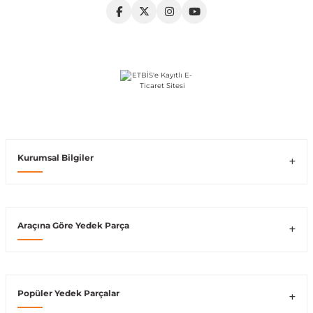
Vito W639
shi
X-Class W470
t
Kurumsal Bilgiler
e
Araçına Göre Yedek Parça
Popüler Yedek Parçalar