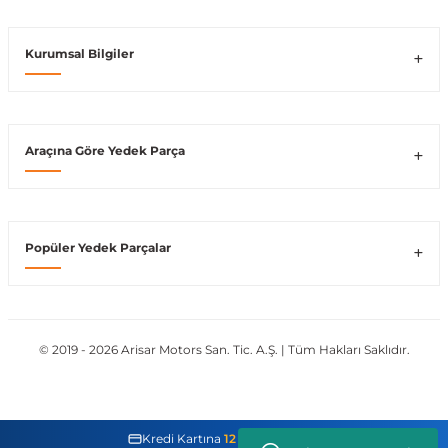
Vito W639
Kurumsal Bilgiler
shi
X-Class W470
Araçına Göre Yedek Parça
t
Popüler Yedek Parçalar
e
© 2019 - 2026 Arisar Motors San. Tic. A.Ş. | Tüm Hakları Saklıdır.
Kredi Kartına
12 Taksit İmkanı