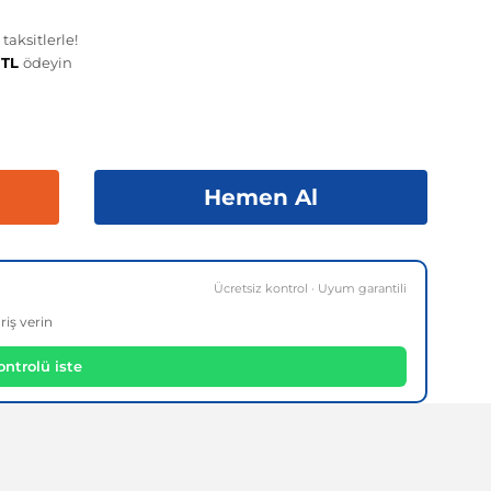
aksitlerle!
 TL
ödeyin
Hemen Al
Ücretsiz kontrol · Uyum garantili
riş verin
ntrolü iste