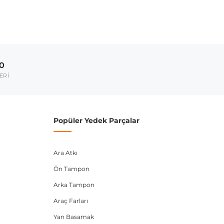
ırmanız tavsiye edilir.
Model Yılı
2008-2010
00
umarası veya şasi numarası ile uyumluluğu kontrol
ERİ
Popüler Yedek Parçalar
Ara Atkı
Ön Tampon
Arka Tampon
Araç Farları
Yan Basamak