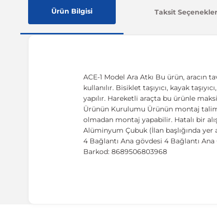
Ürün Bilgisi
Taksit Seçenekler
ACE-1 Model Ara Atkı Bu ürün, aracın ta
kullanılır. Bisiklet taşıyıcı, kayak taşıy
yapılır. Hareketli araçta bu ürünle maks
Ürünün Kurulumu Ürünün montaj talimatı,
olmadan montaj yapabilir. Hatalı bir al
Alüminyum Çubuk (İlan başlığında yer a
4 Bağlantı Ana gövdesi 4 Bağlantı Ana G
Barkod: 8689506803968
Uyumlu Araç Modelleri