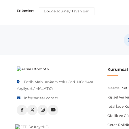
Bu ürün aşağıdaki araç modelleri ile uyumludur. Satın al
Etiketler :
Dodge Journey Tavan Barı
Marka
Dodge
Not:
Araç üreticileri aynı model yılı içerisinde farklı 
etmeniz önerilir.
Kurumsal B
Fatih Mah. Ankara Yolu Cad. NO: 94/A
Mesafeli Sat
Yeşilyurt / MALATYA
Kişisel Veri
info@arisar.com.tr
İptal İade Ko
Gizlilik ve G
Çerez Politik