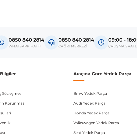
madan önce ürün görsellerini ve OEM numaralarını aracınız ile karşılaşt
Model
Journey
0850 840 2814
0850 840 2814
09:00 - 18:
donanım ve kasa tipleri kullanabilmektedir. Sipariş vermeden önce OEM n
WHATSAPP HATTI
ÇAĞRI MERKEZİ
ÇALIŞMA SAATL
ilgiler
Araçına Göre Yedek Parça
ış Sözleşmesi
Bmw Yedek Parça
lerin Korunması
Audi Yedek Parça
şullari
Honda Yedek Parça
üvenlik
Volkswagen Yedek Parça
ası
Seat Yedek Parça