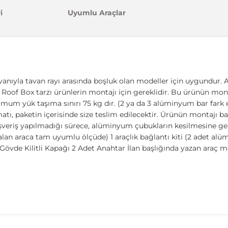
i
Uyumlu Araçlar
vanıyla tavan rayı arasında boşluk olan modeller için uygundur. A
ıcı, Roof Box tarzı ürünlerin montajı için gereklidir. Bu ürünün mont
imum yük taşıma sınırı 75 kg dır. (2 ya da 3 alüminyum bar fark et
 paketin içerisinde size teslim edilecektir. Ürünün montajı basit
ışveriş yapılmadığı sürece, alüminyum çubukların kesilmesine ger
lan araca tam uyumlu ölçüde) 1 araçlık bağlantı kiti (2 adet al
övde Kilitli Kapağı 2 Adet Anahtar İlan başlığında yazan araç m