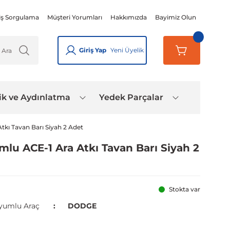
iş Sorgulama
Müşteri Yorumları
Hakkımızda
Bayimiz Olun
Giriş Yap
Yeni Üyelik
ik ve Aydınlatma
Yedek Parçalar
tkı Tavan Barı Siyah 2 Adet
lu ACE-1 Ara Atkı Tavan Barı Siyah 2
Stokta var
yumlu Araç
DODGE