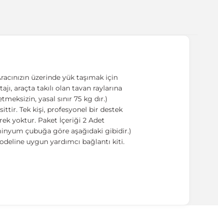
racınızın üzerinde yük taşımak için
ajı, araçta takılı olan tavan raylarına
meksizin, yasal sınır 75 kg dır.)
tir. Tek kişi, profesyonel bir destek
ek yoktur. Paket İçeriği 2 Adet
üminyum çubuğa göre aşağıdaki gibidir.)
odeline uygun yardımcı bağlantı kiti.