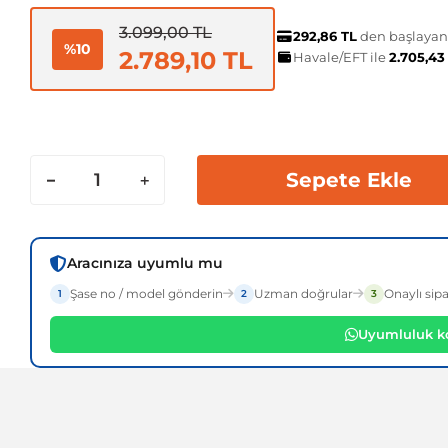
3.099,00 TL
292,86 TL
den başlayan t
%10
2.789,10 TL
Havale/EFT ile
2.705,43
Sepete Ekle
Aracınıza uyumlu mu
Şase no / model gönderin
Uzman doğrular
Onaylı sipa
1
2
3
Uyumluluk ko