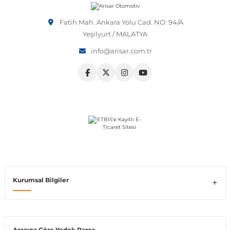
Vito W639
Fatih Mah. Ankara Yolu Cad. NO: 94/A
Yeşilyurt / MALATYA
info@arisar.com.tr
shi
X-Class W470
t
e
Kurumsal Bilgiler
Araçına Göre Yedek Parça