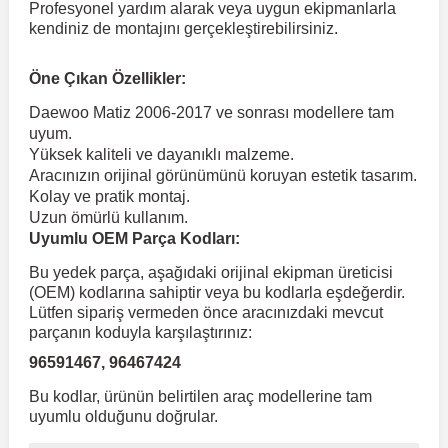
Profesyonel yardım alarak veya uygun ekipmanlarla
kendiniz de montajını gerçekleştirebilirsiniz.
 Koruma
Volkswagen Taigo
İnsignia
Ranger
R 12
GLK Serisi X204
Jumper
Panda
i30
Skystar
Peugeot 607
Öne Çıkan Özellikler:
Daewoo Matiz 2006-2017 ve sonrası modellere tam
Volkswagen Teramont
Kadett
Raptor
R 19
GLS Serisi X167
Jumpy
Punto
İ40
Sunny
Peugeot Bipper
uyum.
Yüksek kaliteli ve dayanıklı malzeme.
Aracınızın orijinal görünümünü koruyan estetik tasarım.
Takozu
Volkswagen Tiguan
Meriva
S-Max
R 9-11
Metris
Nemo
Scudo
İoniq
Terrano
Peugeot Boxer
Kolay ve pratik montaj.
Uzun ömürlü kullanım.
Uyumlu OEM Parça Kodları:
aza
Volkswagen Touareg
Mokka
Taunus
Safrane
ML Serisi W164
Saxo
Sedici
İx35
X-Trail
Peugeot Expert
Bu yedek parça, aşağıdaki orijinal ekipman üreticisi
(OEM) kodlarına sahiptir veya bu kodlarla eşdeğerdir.
i
en & Süspansiyon
Volkswagen Touran
Movano
Transit
Scenic
S Serisi W221
Spacetourer
Siena
İx45
Peugeot Partner
Lütfen sipariş vermeden önce aracınızdaki mevcut
parçanın koduyla karşılaştırınız:
96591467, 96467424
Volkswagen Transporter
Omega
Symbol
S Serisi W222
Xantia
Stilo
Kona
Peugeot RCZ
Bu kodlar, ürünün belirtilen araç modellerine tam
uyumlu olduğunu doğrular.
 & Müşür
Volkswagen Volt
Tigra
Taliant
S Serisi W223
Xsara
Talento
Lavita
Peugeot Rifter