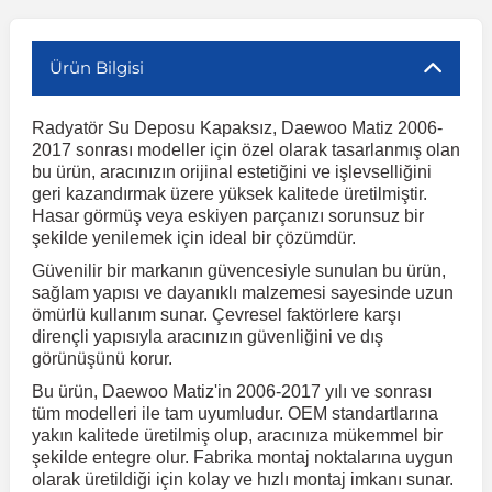
r
ç Aksesuarlar
ış Aksesuarlar
e Siren
aj & Şanzıman
Volkswagen Multivan
Corsa E 2014-2019
Audi TT
Suburban 2015-2020
Galaxy
Latitude
GLA Serisi W156
X7 Serisi
C6
Freemont
Pilot
Getz
Stonic
MX-6
NX Coupe
Peugeot 4007
Toyota Prius
Volvo XC60
Ürün Bilgisi
Radyatör Su Deposu Kapaksız, Daewoo Matiz 2006-
ve Kolçak Aparatları
pağı ve Ayna Sinyalleri
ar
ör
aim
Volkswagen Passat
Corsa F 2019 ve Sonrası
Tahoe 2000-2006
Grand C-Max
Master
GLA Serisi X156
Z Serisi
C8
Fullback
S2000
Grand Santa Fe
Venga
RX-8
Pathfinder
Peugeot 4008
Toyota Proace City
Volvo XC70
2017 sonrası modeller için özel olarak tasarlanmış olan
bu ürün, aracınızın orijinal estetiğini ve işlevselliğini
geri kazandırmak üzere yüksek kalitede üretilmiştir.
 Kılıf ve Yastık
apakları
esuarları
ve Parçaları
rünler
Volkswagen Polo
Crossland
TrailBlazer 2011 ve Sonrası
Ka
Megane 1 1995-2003
GLB Serisi X247
Cactus
Kartal
ZR-V
H1
XCeed
XC-3
Patrol
Peugeot 405
Toyota RAV4
Volvo XC90
Hasar görmüş veya eskiyen parçanızı sorunsuz bir
şekilde yenilemek için ideal bir çözümdür.
Güvenilir bir markanın güvencesiyle sunulan bu ürün,
ıtası
ı ve Parçaları
istemi
Volkswagen Scirocco
Crossland X
Trax 2013-2022
Kuga
Megane 2 2002-2008
GLC Serisi X243
Dispatch
Linea
H100
Primastar
Peugeot 406
Toyota Tacoma
sağlam yapısı ve dayanıklı malzemesi sayesinde uzun
ömürlü kullanım sunar. Çevresel faktörlere karşı
dirençli yapısıyla aracınızın güvenliğini ve dış
o
gaj Ve Ara Atkı
şpiyel
mbası ve Parçaları
Volkswagen Sharan
Frontera
Trax 2023 ve Sonrası
Mondeo
Megane 3 2008-2016
GLC Serisi X253
DS4
Marea
H350
Primera
Peugeot 407
Toyota Venza
görünüşünü korur.
Bu ürün, Daewoo Matiz'in 2006-2017 yılı ve sonrası
su
sesuarları
Plaka, Bagaj Lambası
it
Volkswagen T-Cross
Grandland
Mustang
Megane 4 2016-2024
GLE Coupe Serisi C292
DS5
Mirafiori
i10
Pulsar
Peugeot 5008
Toyota Verso
tüm modelleri ile tam uyumludur. OEM standartlarına
yakın kalitede üretilmiş olup, aracınıza mükemmel bir
şekilde entegre olur. Fabrika montaj noktalarına uygun
 Dış Trim Parçaları
olarak üretildiği için kolay ve hızlı montaj imkanı sunar.
Volkswagen T-Roc
Grandland X
Puma
Modus
GLE Serisi W166
DS7
Palio
i20
Qashqai
Peugeot 508
Toyota Yaris