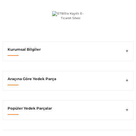
Vito W639
shi
X-Class W470
Kurumsal Bilgiler
t
Araçına Göre Yedek Parça
e
Popüler Yedek Parçalar