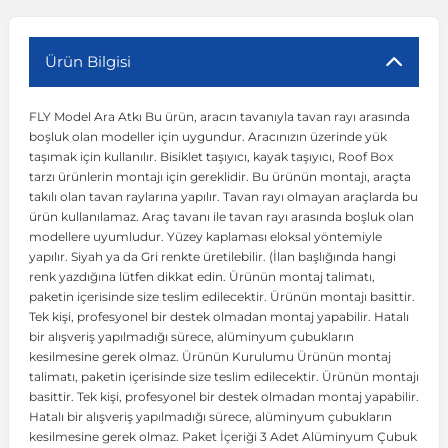
r
ç Aksesuarlar
ış Aksesuarlar
e Siren
aj & Şanzıman
Volkswagen Multivan
Corsa E 2014-2019
Audi TT
Suburban 2015-2020
Galaxy
Latitude
GLA Serisi W156
X7 Serisi
C6
Freemont
Pilot
Getz
Stonic
MX-6
NX Coupe
Peugeot 4007
Toyota Prius
Volvo XC60
Ürün Bilgisi
FLY Model Ara Atkı Bu ürün, aracın tavanıyla tavan rayı arasında
ve Kolçak Aparatları
pağı ve Ayna Sinyalleri
ar
ör
aim
Volkswagen Passat
Corsa F 2019 ve Sonrası
Tahoe 2000-2006
Grand C-Max
Master
GLA Serisi X156
Z Serisi
C8
Fullback
S2000
Grand Santa Fe
Venga
RX-8
Pathfinder
Peugeot 4008
Toyota Proace City
Volvo XC70
boşluk olan modeller için uygundur. Aracınızın üzerinde yük
taşımak için kullanılır. Bisiklet taşıyıcı, kayak taşıyıcı, Roof Box
tarzı ürünlerin montajı için gereklidir. Bu ürünün montajı, araçta
 Kılıf ve Yastık
apakları
esuarları
ve Parçaları
rünler
Volkswagen Polo
Crossland
TrailBlazer 2011 ve Sonrası
Ka
Megane 1 1995-2003
GLB Serisi X247
Cactus
Kartal
ZR-V
H1
XCeed
XC-3
Patrol
Peugeot 405
Toyota RAV4
Volvo XC90
takılı olan tavan raylarına yapılır. Tavan rayı olmayan araçlarda bu
ürün kullanılamaz. Araç tavanı ile tavan rayı arasında boşluk olan
modellere uyumludur. Yüzey kaplaması eloksal yöntemiyle
ıtası
ı ve Parçaları
istemi
Volkswagen Scirocco
Crossland X
Trax 2013-2022
Kuga
Megane 2 2002-2008
GLC Serisi X243
Dispatch
Linea
H100
Primastar
Peugeot 406
Toyota Tacoma
yapılır. Siyah ya da Gri renkte üretilebilir. (İlan başlığında hangi
renk yazdığına lütfen dikkat edin. Ürünün montaj talimatı,
paketin içerisinde size teslim edilecektir. Ürünün montajı basittir.
o
gaj Ve Ara Atkı
şpiyel
mbası ve Parçaları
Volkswagen Sharan
Frontera
Trax 2023 ve Sonrası
Mondeo
Megane 3 2008-2016
GLC Serisi X253
DS4
Marea
H350
Primera
Peugeot 407
Toyota Venza
Tek kişi, profesyonel bir destek olmadan montaj yapabilir. Hatalı
bir alışveriş yapılmadığı sürece, alüminyum çubukların
kesilmesine gerek olmaz. Ürünün Kurulumu Ürünün montaj
su
sesuarları
Plaka, Bagaj Lambası
it
Volkswagen T-Cross
Grandland
Mustang
Megane 4 2016-2024
GLE Coupe Serisi C292
DS5
Mirafiori
i10
Pulsar
Peugeot 5008
Toyota Verso
talimatı, paketin içerisinde size teslim edilecektir. Ürünün montajı
basittir. Tek kişi, profesyonel bir destek olmadan montaj yapabilir.
Hatalı bir alışveriş yapılmadığı sürece, alüminyum çubukların
 Dış Trim Parçaları
Volkswagen T-Roc
Grandland X
Puma
Modus
GLE Serisi W166
DS7
Palio
i20
Qashqai
Peugeot 508
Toyota Yaris
kesilmesine gerek olmaz. Paket İçeriği 3 Adet Alüminyum Çubuk