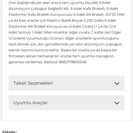
(İlan başlığında yer alan araca tam uyumlu ölçüde) 6 Adet
Alüminyum çubuğun bağlantı kiti. 6 Adet Kafa Braketi, 6 Adet
Elastomer Kafa Braketi Koruyucusu 6 Adet Alt Braket, (GF30 PA6
 Koruma
Volkswagen Taigo
İnsignia
Ranger
R 12
GLK Serisi X204
Jumper
Panda
i30
Skystar
Peugeot 607
ya da bazı araçlar için Elektro Statik Boyalı S 235 Çelik) 6 Adet
Elastomer Alt Braket Koruyucusu 6 Adet Cıvata (+ ya da ⬡) 6
Adet Somun 1 Adet Allen Anahtar (eğer cıvata ⬡ kafalı ise) Diğer
Volkswagen Teramont
Kadett
Raptor
R 19
GLS Serisi X167
Jumpy
Punto
İ40
Sunny
Peugeot Bipper
Ürünlerle Uyumluluğu Ürünün, diğer ürünlerle uyumluluğunu
teyit etmek için, ilan görsellerinde yer alan alüminyum çubuğun
teknik resmini kontrol ediniz. Başka bir marka ya da başka bir
Takozu
Volkswagen Tiguan
Meriva
S-Max
R 9-11
Metris
Nemo
Scudo
İoniq
Terrano
Peugeot Boxer
firmadan alınan herhangi bir ürünle tam uyumlu olacağının
garantisi verilemez. Barkod: 8682179805246
aza
Volkswagen Touareg
Mokka
Taunus
Safrane
ML Serisi W164
Saxo
Sedici
İx35
X-Trail
Peugeot Expert
Taksit Seçenekleri
i
en & Süspansiyon
Volkswagen Touran
Movano
Transit
Scenic
S Serisi W221
Spacetourer
Siena
İx45
Peugeot Partner
Uyumlu Araçlar
Volkswagen Transporter
Omega
Symbol
S Serisi W222
Xantia
Stilo
Kona
Peugeot RCZ
Uyumlu Araç Modelleri
 & Müşür
Volkswagen Volt
Tigra
Taliant
S Serisi W223
Xsara
Talento
Lavita
Peugeot Rifter
Bu ürün aşağıdaki araç modelleri ile uyumludur. Satın
Etiketler :