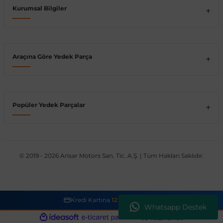
Kurumsal Bilgiler
Vito W639
shi
X-Class W470
Araçına Göre Yedek Parça
Popüler Yedek Parçalar
t
e
© 2019 - 2026 Arisar Motors San. Tic. A.Ş. | Tüm Hakları Saklıdır.
Kredi Kartına
12 Taksit İmkanı
Whatsapp Destek
ideasoft
ile
e-