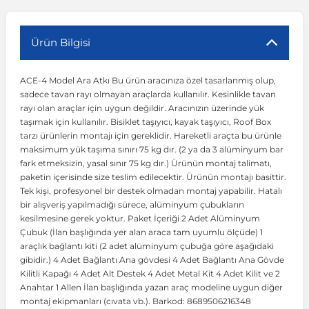
r
ç Aksesuarlar
ış Aksesuarlar
e Siren
aj & Şanzıman
Volkswagen Multivan
Corsa E 2014-2019
Audi TT
Suburban 2015-2020
Galaxy
Latitude
GLA Serisi W156
X7 Serisi
C6
Freemont
Pilot
Getz
Stonic
MX-6
NX Coupe
Peugeot 4007
Toyota Prius
Volvo XC60
Ürün Bilgisi
ACE-4 Model Ara Atkı Bu ürün aracınıza özel tasarlanmış olup,
ve Kolçak Aparatları
pağı ve Ayna Sinyalleri
ar
ör
aim
Volkswagen Passat
Corsa F 2019 ve Sonrası
Tahoe 2000-2006
Grand C-Max
Master
GLA Serisi X156
Z Serisi
C8
Fullback
S2000
Grand Santa Fe
Venga
RX-8
Pathfinder
Peugeot 4008
Toyota Proace City
Volvo XC70
sadece tavan rayı olmayan araçlarda kullanılır. Kesinlikle tavan
rayı olan araçlar için uygun değildir. Aracınızın üzerinde yük
taşımak için kullanılır. Bisiklet taşıyıcı, kayak taşıyıcı, Roof Box
 Kılıf ve Yastık
apakları
esuarları
ve Parçaları
rünler
Volkswagen Polo
Crossland
TrailBlazer 2011 ve Sonrası
Ka
Megane 1 1995-2003
GLB Serisi X247
Cactus
Kartal
ZR-V
H1
XCeed
XC-3
Patrol
Peugeot 405
Toyota RAV4
Volvo XC90
tarzı ürünlerin montajı için gereklidir. Hareketli araçta bu ürünle
maksimum yük taşıma sınırı 75 kg dır. (2 ya da 3 alüminyum bar
fark etmeksizin, yasal sınır 75 kg dır.) Ürünün montaj talimatı,
ıtası
ı ve Parçaları
istemi
Volkswagen Scirocco
Crossland X
Trax 2013-2022
Kuga
Megane 2 2002-2008
GLC Serisi X243
Dispatch
Linea
H100
Primastar
Peugeot 406
Toyota Tacoma
paketin içerisinde size teslim edilecektir. Ürünün montajı basittir.
Tek kişi, profesyonel bir destek olmadan montaj yapabilir. Hatalı
bir alışveriş yapılmadığı sürece, alüminyum çubukların
o
gaj Ve Ara Atkı
şpiyel
mbası ve Parçaları
Volkswagen Sharan
Frontera
Trax 2023 ve Sonrası
Mondeo
Megane 3 2008-2016
GLC Serisi X253
DS4
Marea
H350
Primera
Peugeot 407
Toyota Venza
kesilmesine gerek yoktur. Paket İçeriği 2 Adet Alüminyum
Çubuk (İlan başlığında yer alan araca tam uyumlu ölçüde) 1
araçlık bağlantı kiti (2 adet alüminyum çubuğa göre aşağıdaki
su
sesuarları
Plaka, Bagaj Lambası
it
Volkswagen T-Cross
Grandland
Mustang
Megane 4 2016-2024
GLE Coupe Serisi C292
DS5
Mirafiori
i10
Pulsar
Peugeot 5008
Toyota Verso
gibidir.) 4 Adet Bağlantı Ana gövdesi 4 Adet Bağlantı Ana Gövde
Kilitli Kapağı 4 Adet Alt Destek 4 Adet Metal Kit 4 Adet Kilit ve 2
Anahtar 1 Allen İlan başlığında yazan araç modeline uygun diğer
 Dış Trim Parçaları
Volkswagen T-Roc
Grandland X
Puma
Modus
GLE Serisi W166
DS7
Palio
i20
Qashqai
Peugeot 508
Toyota Yaris
montaj ekipmanları (cıvata vb.). Barkod: 8689506216348