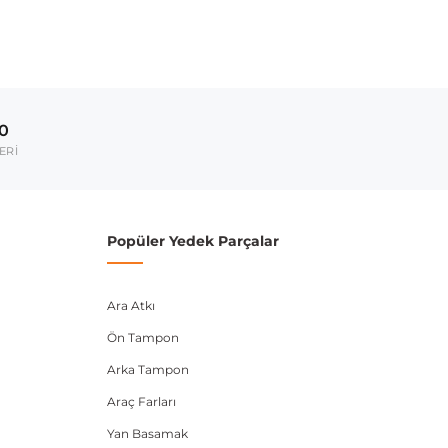
ırmanız tavsiye edilir.
Model Yılı
2019-2022
00
umarası veya şasi numarası ile uyumluluğu kontrol
ERİ
Popüler Yedek Parçalar
Ara Atkı
Ön Tampon
Arka Tampon
Araç Farları
Yan Basamak