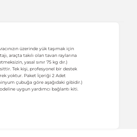
racınızın üzerinde yük taşımak için
ajı, araçta takılı olan tavan raylarına
meksizin, yasal sınır 75 kg dır.)
tir. Tek kişi, profesyonel bir destek
ek yoktur. Paket İçeriği 2 Adet
üminyum çubuğa göre aşağıdaki gibidir.)
odeline uygun yardımcı bağlantı kiti.