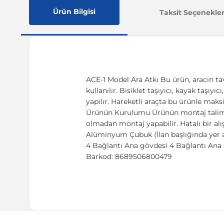
Ürün Bilgisi
Taksit Seçenekler
ACE-1 Model Ara Atkı Bu ürün, aracın ta
kullanılır. Bisiklet taşıyıcı, kayak taşıy
yapılır. Hareketli araçta bu ürünle maks
Ürünün Kurulumu Ürünün montaj talimatı,
olmadan montaj yapabilir. Hatalı bir al
Alüminyum Çubuk (İlan başlığında yer a
4 Bağlantı Ana gövdesi 4 Bağlantı Ana G
Barkod: 8689506800479
Uyumlu Araç Modelleri