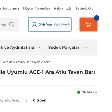
iş Sorgulama
Müşteri Yorumları
Hakkımızda
Bayimiz Olun
Giriş Yap
Yeni Üyelik
ik ve Aydınlatma
Yedek Parçalar
-1 Ara Atkı Tavan Barı Siyah 2 Adet
 ile Uyumlu ACE-1 Ara Atkı Tavan Barı
Stokta var
yumlu Araç
Citroen