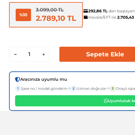
3.099,00 TL
292,86 TL
den başlayan t
%10
2.789,10 TL
Havale/EFT ile
2.705,43
Sepete Ekle
Aracınıza uyumlu mu
Şase no / model gönderin
Uzman doğrular
Onaylı sipa
1
2
3
Uyumluluk ko