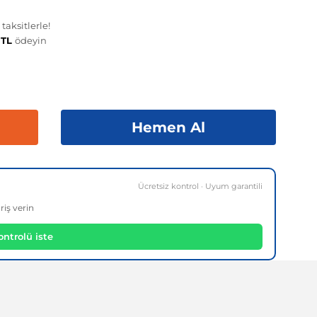
aksitlerle!
 TL
ödeyin
Hemen Al
Ücretsiz kontrol · Uyum garantili
riş verin
ntrolü iste