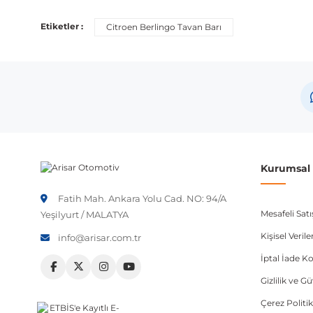
Bu ürün aşağıdaki araç modelleri ile uyumludur. Satın al
Etiketler :
Citroen Berlingo Tavan Barı
Marka
Mod
Citroen
Berl
Not:
Araç üreticileri aynı model yılı içerisinde farklı 
etmeniz önerilir.
Kurumsal B
Fatih Mah. Ankara Yolu Cad. NO: 94/A
Mesafeli Sat
Yeşilyurt / MALATYA
Kişisel Veri
info@arisar.com.tr
İptal İade Ko
Gizlilik ve G
Çerez Politik