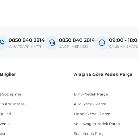
madan önce ürün görsellerini ve OEM numaralarını aracınız ile karşılaşt
el
ingo 3
0850 840 2814
0850 840 2814
09:00 - 18:
donanım ve kasa tipleri kullanabilmektedir. Sipariş vermeden önce OEM n
WHATSAPP HATTI
ÇAĞRI MERKEZİ
ÇALIŞMA SAATL
ilgiler
Araçına Göre Yedek Parça
ış Sözleşmesi
Bmw Yedek Parça
lerin Korunması
Audi Yedek Parça
şullari
Honda Yedek Parça
üvenlik
Volkswagen Yedek Parça
ası
Seat Yedek Parça