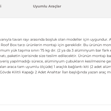
i
Uyumlu Araçlar
vanıyla tavan rayı arasında boşluk olan modeller için uygundur. A
ıcı, Roof Box tarzı ürünlerin montajı için gereklidir. Bu ürünün mont
imum yük taşıma sınırı 75 kg dır. (2 ya da 3 alüminyum bar fark et
 paketin içerisinde size teslim edilecektir. Ürünün montajı basit
ışveriş yapılmadığı sürece, alüminyum çubukların kesilmesine ger
lan araca tam uyumlu ölçüde) 1 araçlık bağlantı kiti (2 adet al
övde Kilitli Kapağı 2 Adet Anahtar İlan başlığında yazan araç m