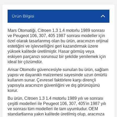
r
ç Aksesuarlar
ış Aksesuarlar
e Siren
aj & Şanzıman
Volkswagen Multivan
Corsa E 2014-2019
Audi TT
Suburban 2015-2020
Galaxy
Latitude
GLA Serisi W156
X7 Serisi
C6
Freemont
Pilot
Getz
Stonic
MX-6
NX Coupe
Peugeot 4007
Toyota Prius
Volvo XC60
Ürün Bilgisi
Mars Otomatiği, Citroen 1.3 1.4 motorlu 1989 sonrası
ve Kolçak Aparatları
pağı ve Ayna Sinyalleri
ar
ör
aim
Volkswagen Passat
Corsa F 2019 ve Sonrası
Tahoe 2000-2006
Grand C-Max
Master
GLA Serisi X156
Z Serisi
C8
Fullback
S2000
Grand Santa Fe
Venga
RX-8
Pathfinder
Peugeot 4008
Toyota Proace City
Volvo XC70
ve Peugeot 106, 307, 405 1987 sonrası modeller için
özel olarak tasarlanmış olan bu ürün, aracınızın orijinal
estetiğini ve işlevselliğini geri kazandırmak üzere
 Kılıf ve Yastık
apakları
esuarları
ve Parçaları
rünler
Volkswagen Polo
Crossland
TrailBlazer 2011 ve Sonrası
Ka
Megane 1 1995-2003
GLB Serisi X247
Cactus
Kartal
ZR-V
H1
XCeed
XC-3
Patrol
Peugeot 405
Toyota RAV4
Volvo XC90
yüksek kalitede üretilmiştir. Hasar görmüş veya
eskiyen parçanızı sorunsuz bir şekilde yenilemek için
ideal bir çözümdür.
ıtası
ı ve Parçaları
istemi
Volkswagen Scirocco
Crossland X
Trax 2013-2022
Kuga
Megane 2 2002-2008
GLC Serisi X243
Dispatch
Linea
H100
Primastar
Peugeot 406
Toyota Tacoma
Arisar Otomotiv güvencesiyle sunulan bu ürün, sağlam
yapısı ve dayanıklı malzemesi sayesinde uzun ömürlü
kullanım sunar. Çevresel faktörlere karşı dirençli
o
gaj Ve Ara Atkı
şpiyel
mbası ve Parçaları
Volkswagen Sharan
Frontera
Trax 2023 ve Sonrası
Mondeo
Megane 3 2008-2016
GLC Serisi X253
DS4
Marea
H350
Primera
Peugeot 407
Toyota Venza
yapısıyla aracınızın güvenliğini ve dış görünüşünü
korur.
su
sesuarları
Plaka, Bagaj Lambası
it
Volkswagen T-Cross
Grandland
Mustang
Megane 4 2016-2024
GLE Coupe Serisi C292
DS5
Mirafiori
i10
Pulsar
Peugeot 5008
Toyota Verso
Bu ürün, Citroen 1.3 1.4 motorlu 1989 yılı ve sonrası
çeşitli modelleri ile Peugeot 106, 307, 405'in 1987 yılı
ve sonrası tüm modelleri ile tam uyumludur. OEM
 Dış Trim Parçaları
standartlarına yakın kalitede üretilmiş olup, aracınıza
Volkswagen T-Roc
Grandland X
Puma
Modus
GLE Serisi W166
DS7
Palio
i20
Qashqai
Peugeot 508
Toyota Yaris