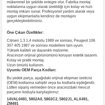
mükemmel bir şekilde entegre olur. Fabrika montaj
noktalarına uygun olarak üretildiği için kolay ve hızlı
montaj imkanı sunar. Profesyonel yardım alarak veya
 Koruma
Volkswagen Taigo
İnsignia
Ranger
R 12
GLK Serisi X204
Jumper
Panda
i30
Skystar
Peugeot 607
uygun ekipmanlarla kendiniz de montajını
gerçekleştirebilirsiniz.
Volkswagen Teramont
Kadett
Raptor
R 19
GLS Serisi X167
Jumpy
Punto
İ40
Sunny
Peugeot Bipper
Öne Çıkan Özellikler:
Citroen 1.3 1.4 motorlu 1989 ve sonrası, Peugeot 106
Takozu
Volkswagen Tiguan
Meriva
S-Max
R 9-11
Metris
Nemo
Scudo
İoniq
Terrano
Peugeot Boxer
307 405 1987 ve sonrası modellere tam uyum.
Yüksek kaliteli ve dayanıklı malzeme.
Aracınızın orijinal görünümünü koruyan estetik tasarım.
aza
Volkswagen Touareg
Mokka
Taunus
Safrane
ML Serisi W164
Saxo
Sedici
İx35
X-Trail
Peugeot Expert
Kolay ve pratik montaj.
Uzun ömürlü kullanım.
Uyumlu OEM Parça Kodları:
i
en & Süspansiyon
Volkswagen Touran
Movano
Transit
Scenic
S Serisi W221
Spacetourer
Siena
İx45
Peugeot Partner
Bu yedek parça, aşağıdaki orijinal ekipman üreticisi
(OEM) kodlarına sahiptir veya bu kodlarla eşdeğerdir.
Volkswagen Transporter
Omega
Symbol
S Serisi W222
Xantia
Stilo
Kona
Peugeot RCZ
Lütfen sipariş vermeden önce aracınızdaki mevcut
parçanın koduyla karşılaştırınız:
14VAL0491, 5802A0, 5802C2, 5802J1, ALX491,
 & Müşür
Volkswagen Volt
Tigra
Taliant
S Serisi W223
Xsara
Talento
Lavita
Peugeot Rifter
ZM491