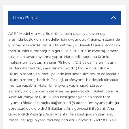
r
ç Aksesuarlar
ış Aksesuarlar
e Siren
aj & Şanzıman
Volkswagen Multivan
Corsa E 2014-2019
Audi TT
Suburban 2015-2020
Galaxy
Latitude
GLA Serisi W156
X7 Serisi
C6
Freemont
Pilot
Getz
Stonic
MX-6
NX Coupe
Peugeot 4007
Toyota Prius
Volvo XC60
Ürün Bilgisi
ACE-1 Model Ara Atkı Bu ürün, aracın tavanıyla tavan rayı
ve Kolçak Aparatları
pağı ve Ayna Sinyalleri
ar
ör
aim
Volkswagen Passat
Corsa F 2019 ve Sonrası
Tahoe 2000-2006
Grand C-Max
Master
GLA Serisi X156
Z Serisi
C8
Fullback
S2000
Grand Santa Fe
Venga
RX-8
Pathfinder
Peugeot 4008
Toyota Proace City
Volvo XC70
arasında boşluk olan modeller için uygundur. Aracınızın üzerinde
yük taşımak için kullanılır. Bisiklet taşıyıcı, kayak taşıyıcı, Roof Box
tarzı ürünlerin montajı için gereklidir. Bu ürünün montajı, araçta
 Kılıf ve Yastık
apakları
esuarları
ve Parçaları
rünler
Volkswagen Polo
Crossland
TrailBlazer 2011 ve Sonrası
Ka
Megane 1 1995-2003
GLB Serisi X247
Cactus
Kartal
ZR-V
H1
XCeed
XC-3
Patrol
Peugeot 405
Toyota RAV4
Volvo XC90
takılı olan tavan raylarına yapılır. Hareketli araçta bu ürünle
maksimum yük taşıma sınırı 75 kg dır. (2, 3 ya da 4 alüminyum
bar fark etmeksizin, yasal sınır 75 kg dır.) Ürünün Kurulumu
ıtası
ı ve Parçaları
istemi
Volkswagen Scirocco
Crossland X
Trax 2013-2022
Kuga
Megane 2 2002-2008
GLC Serisi X243
Dispatch
Linea
H100
Primastar
Peugeot 406
Toyota Tacoma
Ürünün montaj talimatı, paketin içerisinde size teslim edilecektir.
Ürünün montajı basittir. Tek kişi, profesyonel bir destek olmadan
montaj yapabilir. Hatalı bir alışveriş yapılmadığı sürece,
o
gaj Ve Ara Atkı
şpiyel
mbası ve Parçaları
Volkswagen Sharan
Frontera
Trax 2023 ve Sonrası
Mondeo
Megane 3 2008-2016
GLC Serisi X253
DS4
Marea
H350
Primera
Peugeot 407
Toyota Venza
alüminyum çubukların kesilmesine gerek yoktur. Paket İçeriği 4
Adet Alüminyum Çubuk (İlan başlığında yer alan araca tam
uyumlu ölçüde) 1 araçlık bağlantı kiti (4 adet alüminyum çubuğa
su
sesuarları
Plaka, Bagaj Lambası
it
Volkswagen T-Cross
Grandland
Mustang
Megane 4 2016-2024
GLE Coupe Serisi C292
DS5
Mirafiori
i10
Pulsar
Peugeot 5008
Toyota Verso
göre aşağıdaki gibidir.) 8 Bağlantı Ana gövdesi 8 Bağlantı Ana
Gövde Kilitli Kapağı 2 Adet Anahtar İlan başlığında yazan araç
modeline uygun yardımcı bağlantı kiti. Barkod: 8682179806953
 Dış Trim Parçaları
Volkswagen T-Roc
Grandland X
Puma
Modus
GLE Serisi W166
DS7
Palio
i20
Qashqai
Peugeot 508
Toyota Yaris