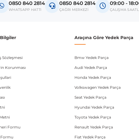
0850 840 2814
0850 840 2814
09:00 - 18:
Aveo
WHATSAPP HATTI
ÇAĞRI MERKEZİ
ÇALIŞMA SAATL
Cruze
donanım ve kasa tipleri kullanabilmektedir. Sipariş vermeden önce OEM n
ilgiler
Araçına Göre Yedek Parça
ış Sözleşmesi
Bmw Yedek Parça
lerin Korunması
Audi Yedek Parça
şullari
Honda Yedek Parça
üvenlik
Volkswagen Yedek Parça
ası
Seat Yedek Parça
tni
Hyundai Yedek Parça
Metni
Toyota Yedek Parça
Öneri Formu
Renault Yedek Parça
e Formu
Fiat Yedek Parça