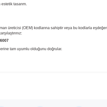
estetik tasarım.
pman üreticisi (OEM) kodlarına sahiptir veya bu kodlarla eşdeğer
rşılaştırınız:
96007
llerine tam uyumlu olduğunu doğrular.
madan önce ürün görsellerini ve OEM numaralarını aracınız ile karşılaşt
Model
Lacetti