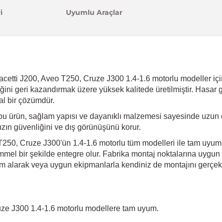
i
Uyumlu Araçlar
acetti J200, Aveo T250, Cruze J300 1.4-1.6 motorlu modeller içi
elliğini geri kazandırmak üzere yüksek kalitede üretilmiştir. Has
al bir çözümdür.
bu ürün, sağlam yapısı ve dayanıklı malzemesi sayesinde uzun 
ınızın güvenliğini ve dış görünüşünü korur.
T250, Cruze J300'ün 1.4-1.6 motorlu tüm modelleri ile tam uyum
mel bir şekilde entegre olur. Fabrika montaj noktalarına uygun ol
m alarak veya uygun ekipmanlarla kendiniz de montajını gerçekleş
uze J300 1.4-1.6 motorlu modellere tam uyum.