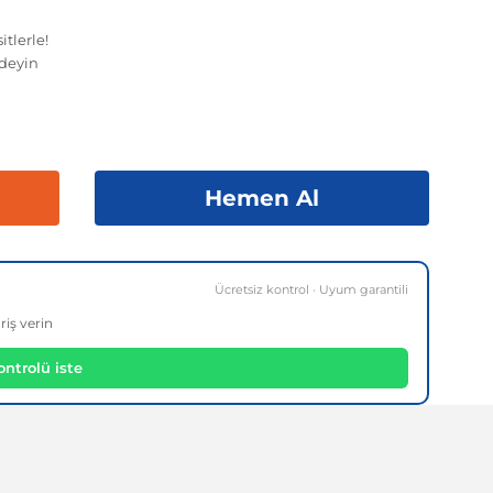
tlerle!
deyin
Hemen Al
Ücretsiz kontrol · Uyum garantili
riş verin
ntrolü iste