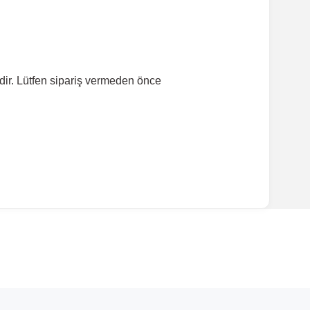
dir. Lütfen sipariş vermeden önce
ırmanız tavsiye edilir.
Model Yılı
2004-2011