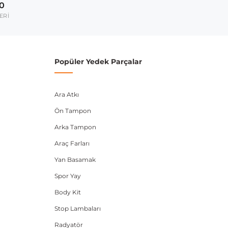
00
2005-2011
ERİ
2008-2016
umarası veya şasi numarası ile uyumluluğu kontrol
Popüler Yedek Parçalar
Ara Atkı
Ön Tampon
Arka Tampon
Araç Farları
Yan Basamak
Spor Yay
Body Kit
Stop Lambaları
Radyatör