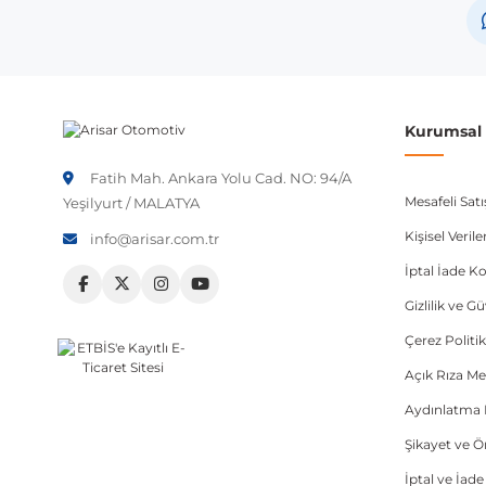
Chevrolet
Chevrolet
Not:
Araç üreticileri aynı model yılı içerisinde farklı 
Kurumsal B
etmeniz önerilir.
Fatih Mah. Ankara Yolu Cad. NO: 94/A
Mesafeli Sat
Yeşilyurt / MALATYA
Kişisel Veri
info@arisar.com.tr
İptal İade Ko
Gizlilik ve G
Çerez Politik
Açık Rıza Me
Aydınlatma 
Şikayet ve 
İptal ve İad