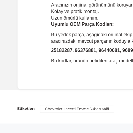
Aracınızın orijinal görünümünü koruyan 
Kolay ve pratik montaj.
Uzun ömürlü kullanım.
Uyumlu OEM Parça Kodları:
Bu yedek parça, aşağıdaki orijinal eki
aracınızdaki mevcut parçanın koduyla ka
25182287, 96376881, 96440081, 968
Bu kodlar, ürünün belirtilen araç mode
Uyumlu Araç Modelleri
Bu ürün aşağıdaki araç modelleri ile uyumludur. Satın al
Etiketler :
Chevrolet Lacetti Emme Subap Valfi
Marka
Chevrolet