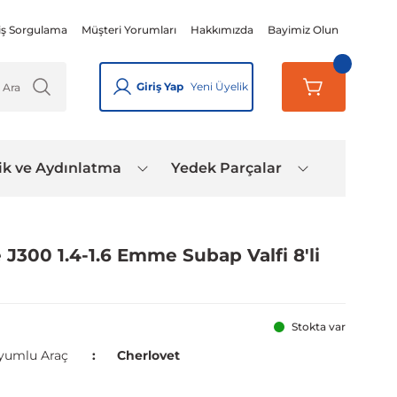
iş Sorgulama
Müşteri Yorumları
Hakkımızda
Bayimiz Olun
Giriş Yap
Yeni Üyelik
ik ve Aydınlatma
Yedek Parçalar
J300 1.4-1.6 Emme Subap Valfi 8'li
Stokta var
yumlu Araç
Cherlovet