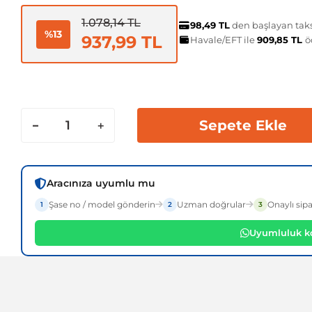
1.078,14 TL
98,49 TL
den başlayan taksi
%13
937,99 TL
Havale/EFT ile
909,85 TL
ö
Sepete Ekle
Aracınıza uyumlu mu
Şase no / model gönderin
Uzman doğrular
Onaylı sipa
1
2
3
Uyumluluk ko