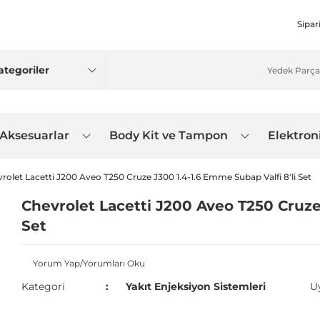
Sipar
 Aksesuarlar
Body Kit ve Tampon
Elektron
rolet Lacetti J200 Aveo T250 Cruze J300 1.4-1.6 Emme Subap Valfi 8'li Set
Chevrolet Lacetti J200 Aveo T250 Cruze 
Set
Yorum Yap/Yorumları Oku
Kategori
Yakıt Enjeksiyon Sistemleri
U