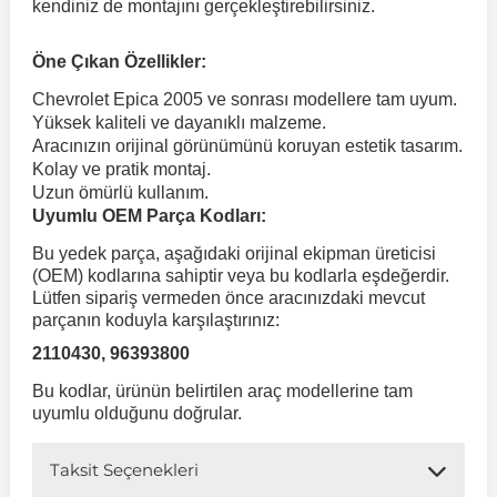
kendiniz de montajını gerçekleştirebilirsiniz.
 Koruma
Volkswagen Taigo
İnsignia
Ranger
R 12
GLK Serisi X204
Jumper
Panda
i30
Skystar
Peugeot 607
Öne Çıkan Özellikler:
Chevrolet Epica 2005 ve sonrası modellere tam uyum.
Yüksek kaliteli ve dayanıklı malzeme.
Volkswagen Teramont
Kadett
Raptor
R 19
GLS Serisi X167
Jumpy
Punto
İ40
Sunny
Peugeot Bipper
Aracınızın orijinal görünümünü koruyan estetik tasarım.
Kolay ve pratik montaj.
Uzun ömürlü kullanım.
Takozu
Volkswagen Tiguan
Meriva
S-Max
R 9-11
Metris
Nemo
Scudo
İoniq
Terrano
Peugeot Boxer
Uyumlu OEM Parça Kodları:
Bu yedek parça, aşağıdaki orijinal ekipman üreticisi
aza
Volkswagen Touareg
Mokka
Taunus
Safrane
ML Serisi W164
Saxo
Sedici
İx35
X-Trail
Peugeot Expert
(OEM) kodlarına sahiptir veya bu kodlarla eşdeğerdir.
Lütfen sipariş vermeden önce aracınızdaki mevcut
parçanın koduyla karşılaştırınız:
i
en & Süspansiyon
Volkswagen Touran
Movano
Transit
Scenic
S Serisi W221
Spacetourer
Siena
İx45
Peugeot Partner
2110430, 96393800
Bu kodlar, ürünün belirtilen araç modellerine tam
Volkswagen Transporter
Omega
Symbol
S Serisi W222
Xantia
Stilo
Kona
Peugeot RCZ
uyumlu olduğunu doğrular.
Taksit Seçenekleri
 & Müşür
Volkswagen Volt
Tigra
Taliant
S Serisi W223
Xsara
Talento
Lavita
Peugeot Rifter