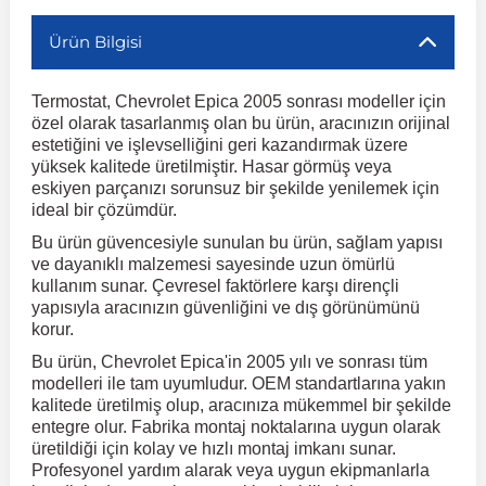
Ürün Bilgisi
r
ç Aksesuarlar
ış Aksesuarlar
e Siren
aj & Şanzıman
Volkswagen Multivan
Corsa E 2014-2019
Audi TT
Suburban 2015-2020
Galaxy
Latitude
GLA Serisi W156
X7 Serisi
C6
Freemont
Pilot
Getz
Stonic
MX-6
NX Coupe
Peugeot 4007
Toyota Prius
Volvo XC60
Termostat, Chevrolet Epica 2005 sonrası modeller için
özel olarak tasarlanmış olan bu ürün, aracınızın orijinal
ve Kolçak Aparatları
pağı ve Ayna Sinyalleri
ar
ör
aim
Volkswagen Passat
Corsa F 2019 ve Sonrası
Tahoe 2000-2006
Grand C-Max
Master
GLA Serisi X156
Z Serisi
C8
Fullback
S2000
Grand Santa Fe
Venga
RX-8
Pathfinder
Peugeot 4008
Toyota Proace City
Volvo XC70
estetiğini ve işlevselliğini geri kazandırmak üzere
yüksek kalitede üretilmiştir. Hasar görmüş veya
eskiyen parçanızı sorunsuz bir şekilde yenilemek için
 Kılıf ve Yastık
apakları
esuarları
ve Parçaları
rünler
Volkswagen Polo
Crossland
TrailBlazer 2011 ve Sonrası
Ka
Megane 1 1995-2003
GLB Serisi X247
Cactus
Kartal
ZR-V
H1
XCeed
XC-3
Patrol
Peugeot 405
Toyota RAV4
Volvo XC90
ideal bir çözümdür.
Bu ürün güvencesiyle sunulan bu ürün, sağlam yapısı
ve dayanıklı malzemesi sayesinde uzun ömürlü
ıtası
ı ve Parçaları
istemi
Volkswagen Scirocco
Crossland X
Trax 2013-2022
Kuga
Megane 2 2002-2008
GLC Serisi X243
Dispatch
Linea
H100
Primastar
Peugeot 406
Toyota Tacoma
kullanım sunar. Çevresel faktörlere karşı dirençli
yapısıyla aracınızın güvenliğini ve dış görünümünü
korur.
o
gaj Ve Ara Atkı
şpiyel
mbası ve Parçaları
Volkswagen Sharan
Frontera
Trax 2023 ve Sonrası
Mondeo
Megane 3 2008-2016
GLC Serisi X253
DS4
Marea
H350
Primera
Peugeot 407
Toyota Venza
Bu ürün, Chevrolet Epica'in 2005 yılı ve sonrası tüm
modelleri ile tam uyumludur. OEM standartlarına yakın
su
sesuarları
Plaka, Bagaj Lambası
it
kalitede üretilmiş olup, aracınıza mükemmel bir şekilde
Volkswagen T-Cross
Grandland
Mustang
Megane 4 2016-2024
GLE Coupe Serisi C292
DS5
Mirafiori
i10
Pulsar
Peugeot 5008
Toyota Verso
entegre olur. Fabrika montaj noktalarına uygun olarak
üretildiği için kolay ve hızlı montaj imkanı sunar.
Profesyonel yardım alarak veya uygun ekipmanlarla
 Dış Trim Parçaları
Volkswagen T-Roc
Grandland X
Puma
Modus
GLE Serisi W166
DS7
Palio
i20
Qashqai
Peugeot 508
Toyota Yaris