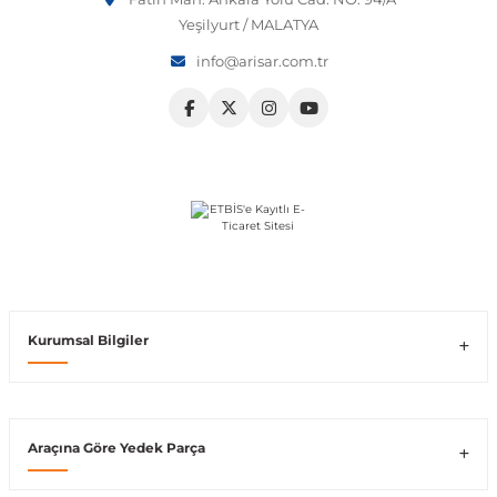
Yeşilyurt / MALATYA
Vito W639
info@arisar.com.tr
shi
X-Class W470
t
e
Kurumsal Bilgiler
Araçına Göre Yedek Parça