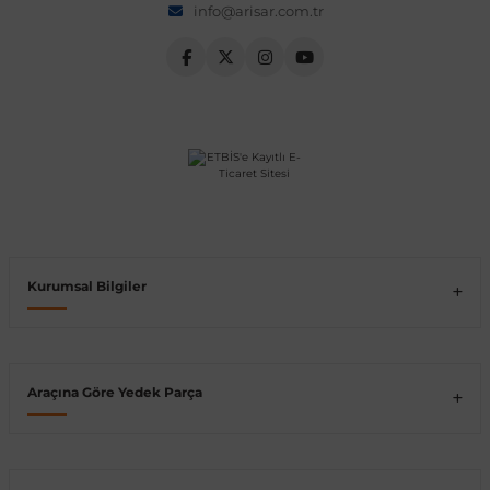
info@arisar.com.tr
Vito W639
shi
X-Class W470
t
Kurumsal Bilgiler
e
Araçına Göre Yedek Parça