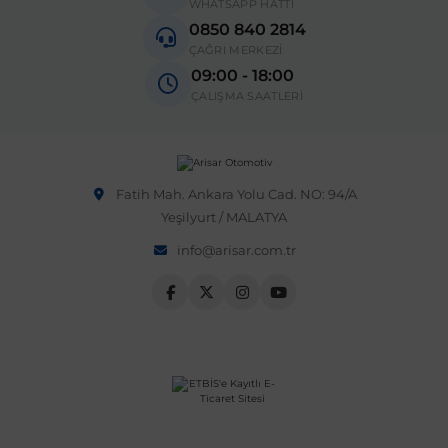
WHATSAPP HATTI
Vito W639
 Sistemleri
Vectra B 1995-2002
0850 840 2814
ÇAĞRI MERKEZİ
X-Class W470
09:00 - 18:00
 & Isıtma Sistemleri
Vectra C 2002-2010
ÇALIŞMA SAATLERİ
o
Vectra D 2009-2012
Fatih Mah. Ankara Yolu Cad. NO: 94/A
Vivaro
Yeşilyurt / MALATYA
over
ntifiriz
info@arisar.com.tr
Zafira
njeksiyon Sistemleri
ti