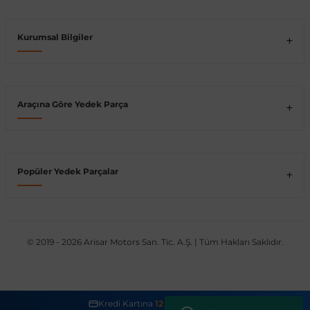
Kurumsal Bilgiler
shi
Araçına Göre Yedek Parça
t
Popüler Yedek Parçalar
e
© 2019 - 2026 Arisar Motors San. Tic. A.Ş. | Tüm Hakları Saklıdır.
Kredi Kartına
12 Taksit İmkanı