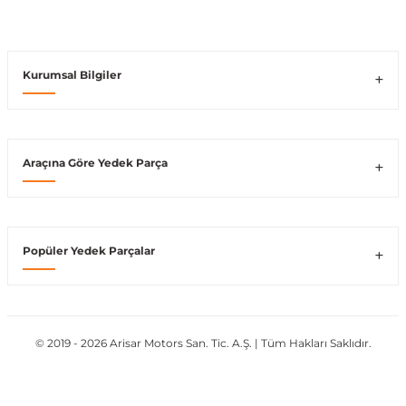
Vito W639
Kurumsal Bilgiler
shi
X-Class W470
Araçına Göre Yedek Parça
t
Popüler Yedek Parçalar
e
© 2019 - 2026 Arisar Motors San. Tic. A.Ş. | Tüm Hakları Saklıdır.