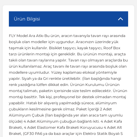
r
ç Aksesuarlar
ış Aksesuarlar
e Siren
aj & Şanzıman
Volkswagen Multivan
Corsa E 2014-2019
Audi TT
Suburban 2015-2020
Galaxy
Latitude
GLA Serisi W156
X7 Serisi
C6
Freemont
Pilot
Getz
Stonic
MX-6
NX Coupe
Peugeot 4007
Toyota Prius
Volvo XC60
Ürün Bilgisi
FLY Model Ara Atkı Bu ürün, aracın tavanıyla tavan rayı arasında
ve Kolçak Aparatları
pağı ve Ayna Sinyalleri
ar
ör
aim
Volkswagen Passat
Corsa F 2019 ve Sonrası
Tahoe 2000-2006
Grand C-Max
Master
GLA Serisi X156
Z Serisi
C8
Fullback
S2000
Grand Santa Fe
Venga
RX-8
Pathfinder
Peugeot 4008
Toyota Proace City
Volvo XC70
boşluk olan modeller için uygundur. Aracınızın üzerinde yük
taşımak için kullanılır. Bisiklet taşıyıcı, kayak taşıyıcı, Roof Box
tarzı ürünlerin montajı için gereklidir. Bu ürünün montajı, araçta
 Kılıf ve Yastık
apakları
esuarları
ve Parçaları
rünler
Volkswagen Polo
Crossland
TrailBlazer 2011 ve Sonrası
Ka
Megane 1 1995-2003
GLB Serisi X247
Cactus
Kartal
ZR-V
H1
XCeed
XC-3
Patrol
Peugeot 405
Toyota RAV4
Volvo XC90
takılı olan tavan raylarına yapılır. Tavan rayı olmayan araçlarda bu
ürün kullanılamaz. Araç tavanı ile tavan rayı arasında boşluk olan
modellere uyumludur. Yüzey kaplaması eloksal yöntemiyle
ıtası
ı ve Parçaları
istemi
Volkswagen Scirocco
Crossland X
Trax 2013-2022
Kuga
Megane 2 2002-2008
GLC Serisi X243
Dispatch
Linea
H100
Primastar
Peugeot 406
Toyota Tacoma
yapılır. Siyah ya da Gri renkte üretilebilir. (İlan başlığında hangi
renk yazdığına lütfen dikkat edin. Ürünün Kurulumu Ürünün
montaj talimatı, paketin içerisinde size teslim edilecektir. Ürünün
o
gaj Ve Ara Atkı
şpiyel
mbası ve Parçaları
Volkswagen Sharan
Frontera
Trax 2023 ve Sonrası
Mondeo
Megane 3 2008-2016
GLC Serisi X253
DS4
Marea
H350
Primera
Peugeot 407
Toyota Venza
montajı basittir. Tek kişi, profesyonel bir destek olmadan montaj
yapabilir. Hatalı bir alışveriş yapılmadığı sürece, alüminyum
çubukların kesilmesine gerek olmaz. Paket İçeriği 2 Adet
su
sesuarları
Plaka, Bagaj Lambası
it
Volkswagen T-Cross
Grandland
Mustang
Megane 4 2016-2024
GLE Coupe Serisi C292
DS5
Mirafiori
i10
Pulsar
Peugeot 5008
Toyota Verso
Alüminyum Çubuk (İlan başlığında yer alan araca tam uyumlu
ölçüde) 4 Adet Alüminyum çubuğun bağlantı kiti. 4 Adet Kafa
Braketi, 4 Adet Elastomer Kafa Braketi Koruyucusu 4 Adet Alt
 Dış Trim Parçaları
Volkswagen T-Roc
Grandland X
Puma
Modus
GLE Serisi W166
DS7
Palio
i20
Qashqai
Peugeot 508
Toyota Yaris
Braket, (GF30 PA6 ya da bazı araçlar için Elektro Statik Boyalı S