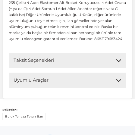
235 Çelik) 4 Adet Elastomer Alt Braket Koruyucusu 4 Adet Cıvata
(+ ya da ⬡) 4 Adet Somun 1 Adet Allen Anahtar (eğer cıvata ⬡
kafalı ise) Diğer Ürünlerle Uyumluluğu Ürünün, diğer ürünlerle
 Koruma
Volkswagen Taigo
İnsignia
Ranger
R 12
GLK Serisi X204
Jumper
Panda
i30
Skystar
Peugeot 607
uyumluluğunu teyit etmek için, ilan görsellerinde yer alan
alüminyum çubuğun teknik resmini kontrol ediniz. Başka bir
marka ya da başka bir firmadan alınan herhangi bir ürünle tam
Volkswagen Teramont
Kadett
Raptor
R 19
GLS Serisi X167
Jumpy
Punto
İ40
Sunny
Peugeot Bipper
uyumlu olacağının garantisi verilemez. Barkod: 8682179683424
Takozu
Volkswagen Tiguan
Meriva
S-Max
R 9-11
Metris
Nemo
Scudo
İoniq
Terrano
Peugeot Boxer
Taksit Seçenekleri
aza
Volkswagen Touareg
Mokka
Taunus
Safrane
ML Serisi W164
Saxo
Sedici
İx35
X-Trail
Peugeot Expert
Uyumlu Araçlar
i
en & Süspansiyon
Volkswagen Touran
Movano
Transit
Scenic
S Serisi W221
Spacetourer
Siena
İx45
Peugeot Partner
Uyumlu Araç Modelleri
Bu ürün aşağıdaki araç modelleri ile uyumludur. Satın
Etiketler :
Volkswagen Transporter
Omega
Symbol
S Serisi W222
Xantia
Stilo
Kona
Peugeot RCZ
almadan önce ürün görsellerini ve OEM numaralarını aracınız
Buick Terraza Tavan Barı
ile karşılaştırmanız tavsiye edilir.
 & Müşür
Volkswagen Volt
Tigra
Taliant
S Serisi W223
Xsara
Talento
Lavita
Peugeot Rifter
Marka
Model
Model Yılı