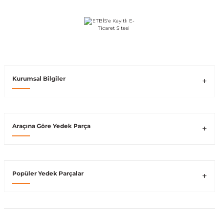
Vito W639
shi
X-Class W470
Kurumsal Bilgiler
t
Araçına Göre Yedek Parça
e
Popüler Yedek Parçalar