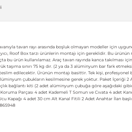
i
vanıyla tavan rayı arasında boşluk olmayan modeller için uygund
taşıyıcı, Roof Box tarzı ürünlerin montajı için gereklidir. Bu ürünün
açta bu ürün kullanılamaz. Araç tavan rayında kanca takılması içi
 taşıma sınırı 75 kg dır. (2 ya da 3 alüminyum bar fark etmeksizi
 teslim edilecektir. Ürünün montajı basittir. Tek kişi, profesyone
, alüminyum çubukların kesilmesine gerek yoktur. Paket İçeriği 
açlık bağlantı kiti (2 adet alüminyum çubuğa göre aşağıdaki gibi
r Koruma Parçası 4 adet Kademeli T Somun ve Cıvata 4 adet Ka
Ucu Kapağı 4 adet 30 cm Alt Kanal Fitili 2 Adet Anahtar İlan ba
79865948