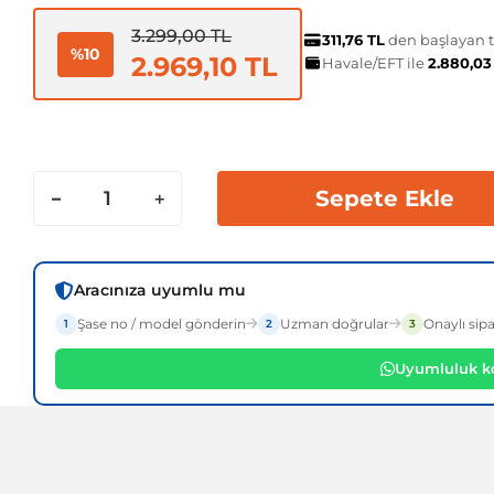
3.299,00 TL
311,76 TL
den başlayan ta
%10
2.969,10 TL
Havale/EFT ile
2.880,03
Sepete Ekle
Aracınıza uyumlu mu
Şase no / model gönderin
Uzman doğrular
Onaylı sipa
1
2
3
Uyumluluk ko