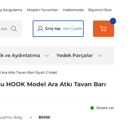
iş Sorgulama
Müşteri Yorumları
Hakkımızda
Bayimiz Olun
Giriş Yap
Yeni Üyelik
ik ve Aydınlatma
Yedek Parçalar
ra Atkı Tavan Barı Siyah 2 Adet
lu HOOK Model Ara Atkı Tavan Barı
Stokta var
yumlu Araç
BMW