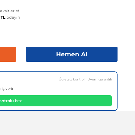
ksitlerle!
 TL
ödeyin
Hemen Al
Ücretsiz kontrol · Uyum garantili
riş verin
ntrolü iste