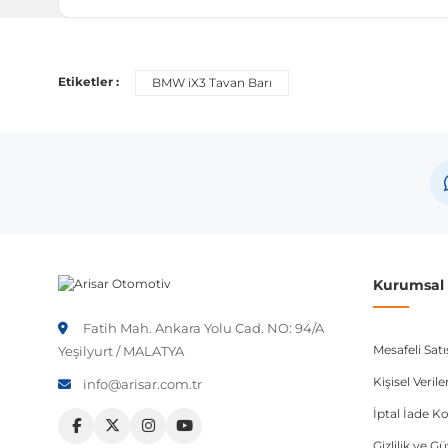
Etiketler :
BMW iX3 Tavan Barı
Kurumsal B
Fatih Mah. Ankara Yolu Cad. NO: 94/A
Mesafeli Sat
Yeşilyurt / MALATYA
Kişisel Veri
info@arisar.com.tr
İptal İade Ko
Gizlilik ve G