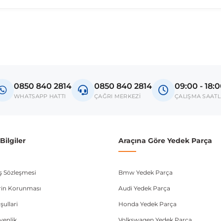
0850 840 2814
0850 840 2814
09:00 - 18:
WHATSAPP HATTI
ÇAĞRI MERKEZİ
ÇALIŞMA SAATL
ilgiler
Araçına Göre Yedek Parça
ış Sözleşmesi
Bmw Yedek Parça
lerin Korunması
Audi Yedek Parça
şullari
Honda Yedek Parça
üvenlik
Volkswagen Yedek Parça