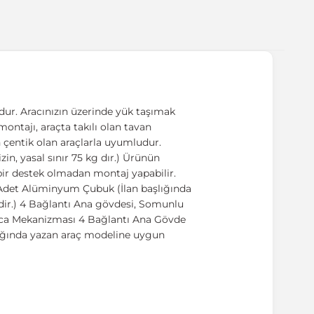
ur. Aracınızın üzerinde yük taşımak
 montajı, araçta takılı olan tavan
n çentik olan araçlarla uyumludur.
n, yasal sınır 75 kg dır.) Ürünün
l bir destek olmadan montaj yapabilir.
2 Adet Alüminyum Çubuk (İlan başlığında
dir.) 4 Bağlantı Ana gövdesi, Somunlu
nca Mekanizması 4 Bağlantı Ana Gövde
şlığında yazan araç modeline uygun