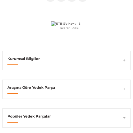
Vito W639
shi
X-Class W470
Kurumsal Bilgiler
t
e
Araçına Göre Yedek Parça
Popüler Yedek Parçalar