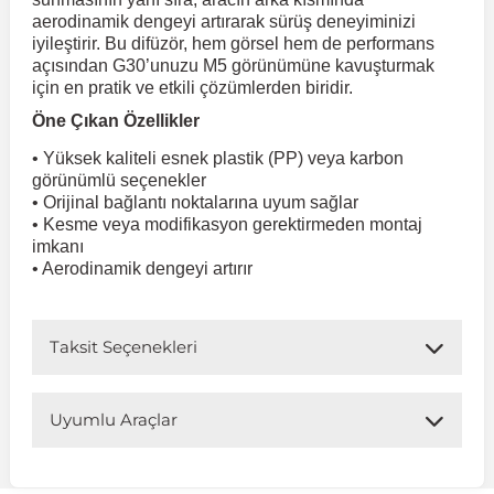
aerodinamik dengeyi artırarak sürüş deneyiminizi
iyileştirir. Bu difüzör, hem görsel hem de performans
 Koruma
Volkswagen Taigo
İnsignia
Ranger
R 12
GLK Serisi X204
Jumper
Panda
i30
Skystar
Peugeot 607
açısından G30’unuzu M5 görünümüne kavuşturmak
için en pratik ve etkili çözümlerden biridir.
Öne Çıkan Özellikler
Volkswagen Teramont
Kadett
Raptor
R 19
GLS Serisi X167
Jumpy
Punto
İ40
Sunny
Peugeot Bipper
• Yüksek kaliteli esnek plastik (PP) veya karbon
görünümlü seçenekler
Takozu
Volkswagen Tiguan
Meriva
S-Max
R 9-11
Metris
Nemo
Scudo
İoniq
Terrano
Peugeot Boxer
• Orijinal bağlantı noktalarına uyum sağlar
• Kesme veya modifikasyon gerektirmeden montaj
imkanı
aza
Volkswagen Touareg
Mokka
Taunus
Safrane
ML Serisi W164
Saxo
Sedici
İx35
X-Trail
Peugeot Expert
• Aerodinamik dengeyi artırır
i
en & Süspansiyon
Volkswagen Touran
Movano
Transit
Scenic
S Serisi W221
Spacetourer
Siena
İx45
Peugeot Partner
Taksit Seçenekleri
Volkswagen Transporter
Omega
Symbol
S Serisi W222
Xantia
Stilo
Kona
Peugeot RCZ
Uyumlu Araçlar
 & Müşür
Volkswagen Volt
Tigra
Taliant
S Serisi W223
Xsara
Talento
Lavita
Peugeot Rifter
Uyumlu Araç Modelleri