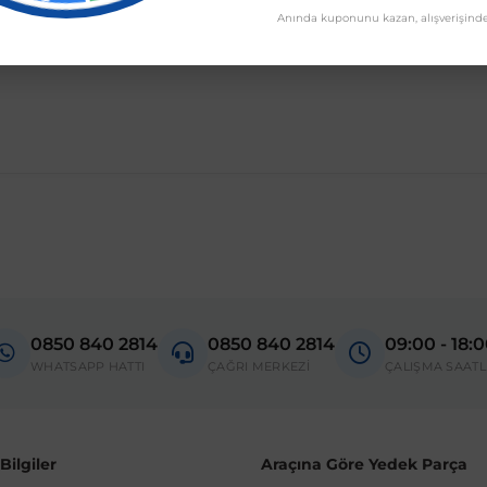
Anında kuponunu kazan, alışverişinde
madan önce ürün görsellerini ve OEM numaralarını aracınız ile karşılaşt
l
isi M6
0850 840 2814
0850 840 2814
09:00 - 18:
donanım ve kasa tipleri kullanabilmektedir. Sipariş vermeden önce OEM n
WHATSAPP HATTI
ÇAĞRI MERKEZİ
ÇALIŞMA SAATL
ilgiler
Araçına Göre Yedek Parça