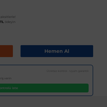
aksitlerle!
 TL
ödeyin
Hemen Al
Ücretsiz kontrol · Uyum garantili
riş verin
ntrolü iste