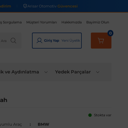
ndirim
Arisar Otomotiv
Güvencesi
iş Sorgulama
Müşteri Yorumları
Hakkımızda
Bayimiz Olun
0
Giriş Yap
Yeni Üyelik
ik ve Aydınlatma
Yedek Parçalar
yah
Stokta var
yumlu Araç
BMW