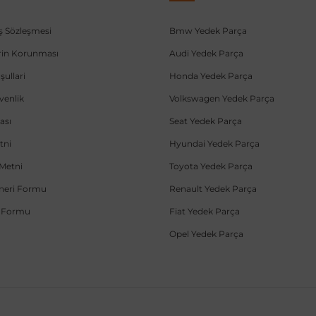
ış Sözleşmesi
Bmw Yedek Parça
lerin Korunması
Audi Yedek Parça
şullari
Honda Yedek Parça
üvenlik
Volkswagen Yedek Parça
ası
Seat Yedek Parça
tni
Hyundai Yedek Parça
Metni
Toyota Yedek Parça
Öneri Formu
Renault Yedek Parça
e Formu
Fiat Yedek Parça
Opel Yedek Parça