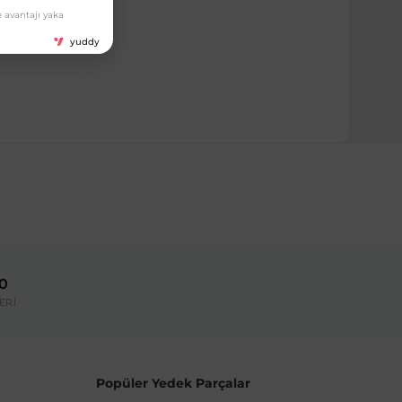
 avantajı yaka
yuddy
ırmanız tavsiye edilir.
Model Yılı
2003-2010
00
umarası veya şasi numarası ile uyumluluğu kontrol
ERİ
Popüler Yedek Parçalar