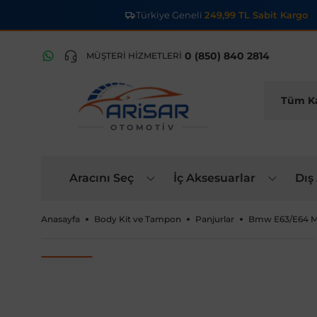
Türkiye Geneli
249,99 TL Sabit Kargo
0 (850) 840 2814
MÜŞTERİ HİZMETLERİ
OTOMOTIV
Aracını Seç
İç Aksesuarlar
Dış
Anasayfa
Body Kit ve Tampon
Panjurlar
Bmw E63/E64 M6 