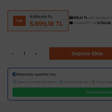
6.554,64 TL
619,41 TL
den başlayan t
%10
5.899,18 TL
Havale/EFT ile
5.722,20
Sepete Ekle
Aracınıza uyumlu mu
Şase no / model gönderin
Uzman doğrular
Onaylı sipa
1
2
3
Uyumluluk ko