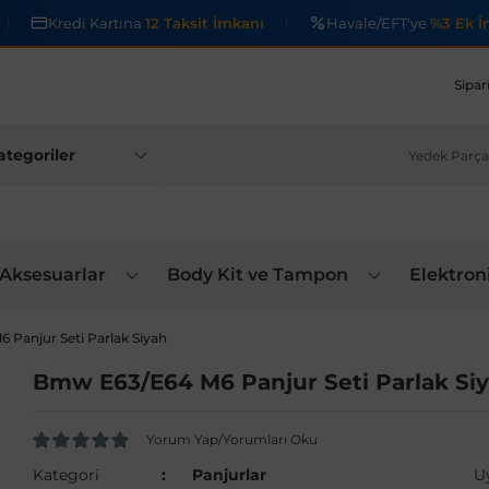
Kredi Kartına
12 Taksit İmkanı
Havale/EFT'ye
%3 Ek İ
Sipar
 Aksesuarlar
Body Kit ve Tampon
Elektron
Panjur Seti Parlak Siyah
Bmw E63/E64 M6 Panjur Seti Parlak Si
Yorum Yap/Yorumları Oku
Kategori
Panjurlar
U