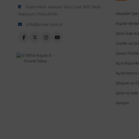
Fatih Mah. Ankara Yolu Cad. NO: 94/A
Mesafeli Sat
Yeşilyurt / MALATYA
Kişisel Veri
info@arisar.com.tr
İptal İade Ko
Gizlilik ve G
Çerez Politik
Açık Rıza Me
Aydınlatma 
Şikayet ve 
İptal ve İad
İletişim