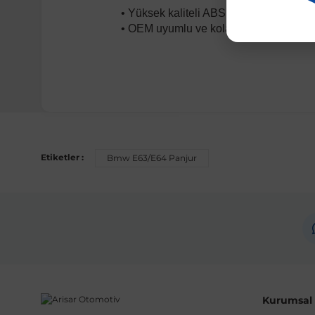
• Yüksek kaliteli ABS plastik malzeme
• OEM uyumlu ve kolay montaj
Uyumlu Araç Modelleri
Bu ürün aşağıdaki araç modelleri ile uyumludur. Satın al
Etiketler :
Bmw E63/E64 Panjur
Marka
Mode
BMW
6 Ser
Not:
Araç üreticileri aynı model yılı içerisinde farklı 
etmeniz önerilir.
Kurumsal B