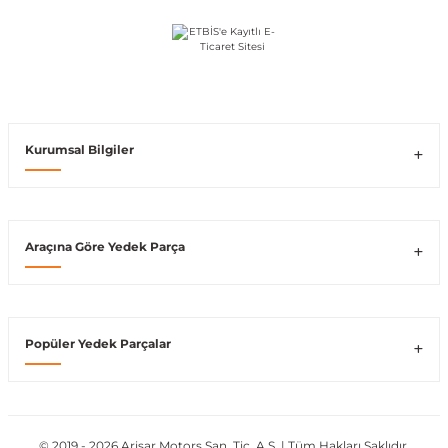
Vito W639
shi
X-Class W470
Kurumsal Bilgiler
t
Araçına Göre Yedek Parça
e
Popüler Yedek Parçalar
© 2019 - 2026 Arisar Motors San. Tic. A.Ş. | Tüm Hakları Saklıdır.