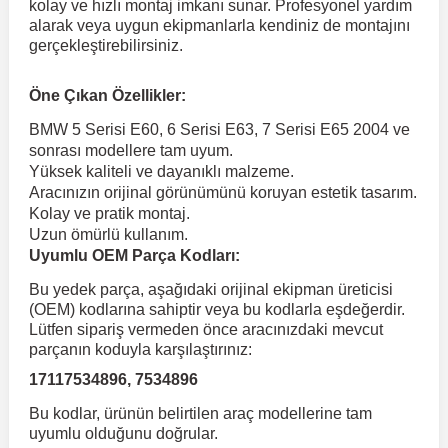
kolay ve hızlı montaj imkanı sunar. Profesyonel yardım
alarak veya uygun ekipmanlarla kendiniz de montajını
gerçekleştirebilirsiniz.
 Koruma
Volkswagen Taigo
İnsignia
Ranger
R 12
GLK Serisi X204
Jumper
Panda
i30
Skystar
Peugeot 607
Öne Çıkan Özellikler:
Volkswagen Teramont
Kadett
Raptor
R 19
GLS Serisi X167
Jumpy
Punto
İ40
Sunny
Peugeot Bipper
BMW 5 Serisi E60, 6 Serisi E63, 7 Serisi E65 2004 ve
sonrası modellere tam uyum.
Yüksek kaliteli ve dayanıklı malzeme.
Takozu
Volkswagen Tiguan
Meriva
S-Max
R 9-11
Metris
Nemo
Scudo
İoniq
Terrano
Peugeot Boxer
Aracınızın orijinal görünümünü koruyan estetik tasarım.
Kolay ve pratik montaj.
Uzun ömürlü kullanım.
aza
Volkswagen Touareg
Mokka
Taunus
Safrane
ML Serisi W164
Saxo
Sedici
İx35
X-Trail
Peugeot Expert
Uyumlu OEM Parça Kodları:
Bu yedek parça, aşağıdaki orijinal ekipman üreticisi
i
en & Süspansiyon
Volkswagen Touran
Movano
Transit
Scenic
S Serisi W221
Spacetourer
Siena
İx45
Peugeot Partner
(OEM) kodlarına sahiptir veya bu kodlarla eşdeğerdir.
Lütfen sipariş vermeden önce aracınızdaki mevcut
parçanın koduyla karşılaştırınız:
Volkswagen Transporter
Omega
Symbol
S Serisi W222
Xantia
Stilo
Kona
Peugeot RCZ
17117534896, 7534896
Bu kodlar, ürünün belirtilen araç modellerine tam
 & Müşür
Volkswagen Volt
Tigra
Taliant
S Serisi W223
Xsara
Talento
Lavita
Peugeot Rifter
uyumlu olduğunu doğrular.