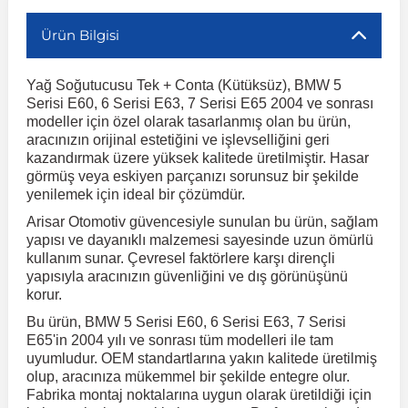
Ürün Bilgisi
r
ç Aksesuarlar
ış Aksesuarlar
e Siren
aj & Şanzıman
Volkswagen Multivan
Corsa E 2014-2019
Audi TT
Suburban 2015-2020
Galaxy
Latitude
GLA Serisi W156
X7 Serisi
C6
Freemont
Pilot
Getz
Stonic
MX-6
NX Coupe
Peugeot 4007
Toyota Prius
Volvo XC60
Yağ Soğutucusu Tek + Conta (Kütüksüz), BMW 5
Serisi E60, 6 Serisi E63, 7 Serisi E65 2004 ve sonrası
ve Kolçak Aparatları
pağı ve Ayna Sinyalleri
ar
ör
aim
Volkswagen Passat
Corsa F 2019 ve Sonrası
Tahoe 2000-2006
Grand C-Max
Master
GLA Serisi X156
Z Serisi
C8
Fullback
S2000
Grand Santa Fe
Venga
RX-8
Pathfinder
Peugeot 4008
Toyota Proace City
Volvo XC70
modeller için özel olarak tasarlanmış olan bu ürün,
aracınızın orijinal estetiğini ve işlevselliğini geri
kazandırmak üzere yüksek kalitede üretilmiştir. Hasar
 Kılıf ve Yastık
apakları
esuarları
ve Parçaları
rünler
Volkswagen Polo
Crossland
TrailBlazer 2011 ve Sonrası
Ka
Megane 1 1995-2003
GLB Serisi X247
Cactus
Kartal
ZR-V
H1
XCeed
XC-3
Patrol
Peugeot 405
Toyota RAV4
Volvo XC90
görmüş veya eskiyen parçanızı sorunsuz bir şekilde
yenilemek için ideal bir çözümdür.
Arisar Otomotiv güvencesiyle sunulan bu ürün, sağlam
ıtası
ı ve Parçaları
istemi
Volkswagen Scirocco
Crossland X
Trax 2013-2022
Kuga
Megane 2 2002-2008
GLC Serisi X243
Dispatch
Linea
H100
Primastar
Peugeot 406
Toyota Tacoma
yapısı ve dayanıklı malzemesi sayesinde uzun ömürlü
kullanım sunar. Çevresel faktörlere karşı dirençli
yapısıyla aracınızın güvenliğini ve dış görünüşünü
o
gaj Ve Ara Atkı
şpiyel
mbası ve Parçaları
Volkswagen Sharan
Frontera
Trax 2023 ve Sonrası
Mondeo
Megane 3 2008-2016
GLC Serisi X253
DS4
Marea
H350
Primera
Peugeot 407
Toyota Venza
korur.
Bu ürün, BMW 5 Serisi E60, 6 Serisi E63, 7 Serisi
su
sesuarları
Plaka, Bagaj Lambası
it
E65'in 2004 yılı ve sonrası tüm modelleri ile tam
Volkswagen T-Cross
Grandland
Mustang
Megane 4 2016-2024
GLE Coupe Serisi C292
DS5
Mirafiori
i10
Pulsar
Peugeot 5008
Toyota Verso
uyumludur. OEM standartlarına yakın kalitede üretilmiş
olup, aracınıza mükemmel bir şekilde entegre olur.
Fabrika montaj noktalarına uygun olarak üretildiği için
 Dış Trim Parçaları
Volkswagen T-Roc
Grandland X
Puma
Modus
GLE Serisi W166
DS7
Palio
i20
Qashqai
Peugeot 508
Toyota Yaris