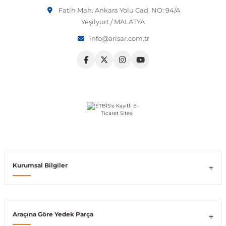
etmeniz önerilir.
Fatih Mah. Ankara Yolu Cad. NO: 94/A
Vito W639
Yeşilyurt / MALATYA
info@arisar.com.tr
shi
X-Class W470
t
e
Kurumsal Bilgiler
Araçına Göre Yedek Parça