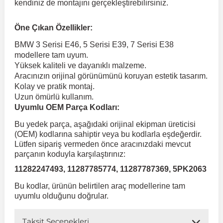
kendiniz de montajını gerçekleştirebilirsiniz.
 Koruma
Volkswagen Taigo
İnsignia
Ranger
R 12
GLK Serisi X204
Jumper
Panda
i30
Skystar
Peugeot 607
Öne Çıkan Özellikler:
BMW 3 Serisi E46, 5 Serisi E39, 7 Serisi E38
modellere tam uyum.
Volkswagen Teramont
Kadett
Raptor
R 19
GLS Serisi X167
Jumpy
Punto
İ40
Sunny
Peugeot Bipper
Yüksek kaliteli ve dayanıklı malzeme.
Aracınızın orijinal görünümünü koruyan estetik tasarım.
Kolay ve pratik montaj.
Takozu
Volkswagen Tiguan
Meriva
S-Max
R 9-11
Metris
Nemo
Scudo
İoniq
Terrano
Peugeot Boxer
Uzun ömürlü kullanım.
Uyumlu OEM Parça Kodları:
aza
Volkswagen Touareg
Mokka
Taunus
Safrane
ML Serisi W164
Saxo
Sedici
İx35
X-Trail
Peugeot Expert
Bu yedek parça, aşağıdaki orijinal ekipman üreticisi
(OEM) kodlarına sahiptir veya bu kodlarla eşdeğerdir.
Lütfen sipariş vermeden önce aracınızdaki mevcut
i
en & Süspansiyon
Volkswagen Touran
Movano
Transit
Scenic
S Serisi W221
Spacetourer
Siena
İx45
Peugeot Partner
parçanın koduyla karşılaştırınız:
11282247493, 11287785774, 11287787369, 5PK2063
Volkswagen Transporter
Omega
Symbol
S Serisi W222
Xantia
Stilo
Kona
Peugeot RCZ
Bu kodlar, ürünün belirtilen araç modellerine tam
uyumlu olduğunu doğrular.
 & Müşür
Volkswagen Volt
Tigra
Taliant
S Serisi W223
Xsara
Talento
Lavita
Peugeot Rifter
Taksit Seçenekleri