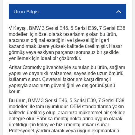
Ürün Bilgisi
r
ç Aksesuarlar
ış Aksesuarlar
e Siren
aj & Şanzıman
Volkswagen Multivan
Corsa E 2014-2019
Audi TT
Suburban 2015-2020
Galaxy
Latitude
GLA Serisi W156
X7 Serisi
C6
Freemont
Pilot
Getz
Stonic
MX-6
NX Coupe
Peugeot 4007
Toyota Prius
Volvo XC60
V Kayışı, BMW 3 Serisi E46, 5 Serisi E39, 7 Serisi E38
modelleri için özel olarak tasarlanmış olan bu ürün,
ve Kolçak Aparatları
pağı ve Ayna Sinyalleri
ar
ör
aim
Volkswagen Passat
Corsa F 2019 ve Sonrası
Tahoe 2000-2006
Grand C-Max
Master
GLA Serisi X156
Z Serisi
C8
Fullback
S2000
Grand Santa Fe
Venga
RX-8
Pathfinder
Peugeot 4008
Toyota Proace City
Volvo XC70
aracınızın orijinal estetiğini ve işlevselliğini geri
kazandırmak üzere yüksek kalitede üretilmiştir. Hasar
görmüş veya eskiyen parçanızı sorunsuz bir şekilde
 Kılıf ve Yastık
apakları
esuarları
ve Parçaları
rünler
Volkswagen Polo
Crossland
TrailBlazer 2011 ve Sonrası
Ka
Megane 1 1995-2003
GLB Serisi X247
Cactus
Kartal
ZR-V
H1
XCeed
XC-3
Patrol
Peugeot 405
Toyota RAV4
Volvo XC90
yenilemek için ideal bir çözümdür.
Arisar Otomotiv güvencesiyle sunulan bu ürün, sağlam
yapısı ve dayanıklı malzemesi sayesinde uzun ömürlü
ıtası
ı ve Parçaları
istemi
Volkswagen Scirocco
Crossland X
Trax 2013-2022
Kuga
Megane 2 2002-2008
GLC Serisi X243
Dispatch
Linea
H100
Primastar
Peugeot 406
Toyota Tacoma
kullanım sunar. Çevresel faktörlere karşı dirençli
yapısıyla aracınızın güvenliğini ve dış görünüşünü
korur.
o
gaj Ve Ara Atkı
şpiyel
mbası ve Parçaları
Volkswagen Sharan
Frontera
Trax 2023 ve Sonrası
Mondeo
Megane 3 2008-2016
GLC Serisi X253
DS4
Marea
H350
Primera
Peugeot 407
Toyota Venza
Bu ürün, BMW 3 Serisi E46, 5 Serisi E39, 7 Serisi E38
modelleri ile tam uyumludur. OEM standartlarına yakın
su
sesuarları
Plaka, Bagaj Lambası
it
kalitede üretilmiş olup, aracınıza mükemmel bir şekilde
Volkswagen T-Cross
Grandland
Mustang
Megane 4 2016-2024
GLE Coupe Serisi C292
DS5
Mirafiori
i10
Pulsar
Peugeot 5008
Toyota Verso
entegre olur. Fabrika montaj noktalarına uygun olarak
üretildiği için kolay ve hızlı montaj imkanı sunar.
Profesyonel yardım alarak veya uygun ekipmanlarla
 Dış Trim Parçaları
Volkswagen T-Roc
Grandland X
Puma
Modus
GLE Serisi W166
DS7
Palio
i20
Qashqai
Peugeot 508
Toyota Yaris