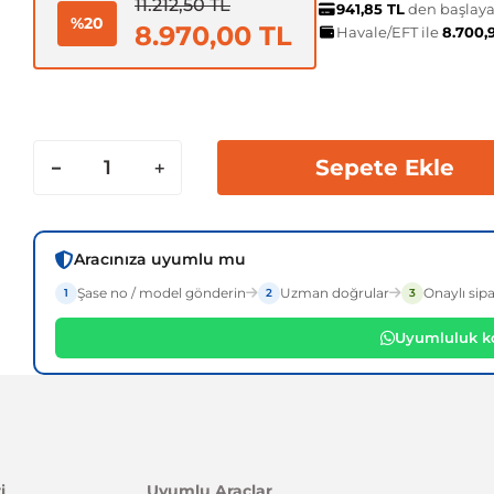
11.212,50 TL
941,85 TL
den başlayan
%20
8.970,00 TL
Havale/EFT ile
8.700,
Sepete Ekle
Aracınıza uyumlu mu
Şase no / model gönderin
Uzman doğrular
Onaylı sipa
1
2
3
Uyumluluk ko
i
Uyumlu Araçlar