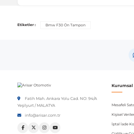
Uyumlu Araç Modelleri
Bu ürün aşağıdaki araç modelleri ile uyumludur. Satın al
Etiketler :
Bmw F30 Ön Tampon
Marka
Model
BMW
3 Seri
Not:
Araç üreticileri aynı model yılı içerisinde farklı 
etmeniz önerilir.
Kurumsal B
Fatih Mah. Ankara Yolu Cad. NO: 94/A
Mesafeli Sat
Yeşilyurt / MALATYA
Kişisel Veri
info@arisar.com.tr
İptal İade Ko
Gizlilik ve G