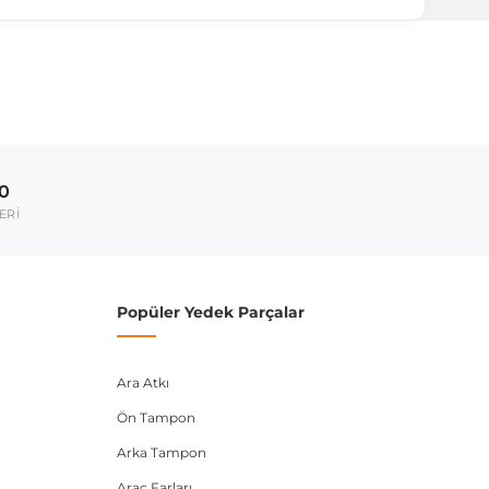
ırmanız tavsiye edilir.
Model Yılı
2011-2019
00
umarası veya şasi numarası ile uyumluluğu kontrol
ERİ
Popüler Yedek Parçalar
Ara Atkı
Ön Tampon
Arka Tampon
Araç Farları