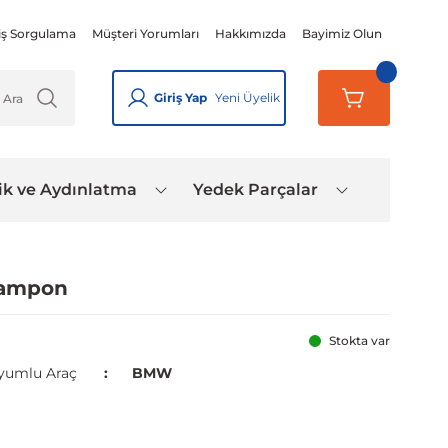
iş Sorgulama
Müşteri Yorumları
Hakkımızda
Bayimiz Olun
Giriş Yap
Yeni Üyelik
ik ve Aydınlatma
Yedek Parçalar
 Tampon
Stokta var
yumlu Araç
BMW