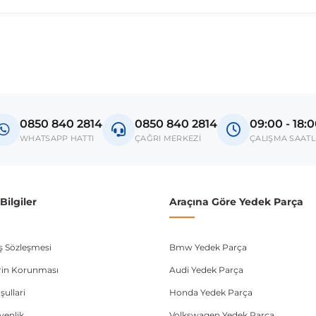
madan önce ürün görsellerini ve OEM numaralarını aracınız ile karşılaşt
si F30
0850 840 2814
0850 840 2814
09:00 - 18:
donanım ve kasa tipleri kullanabilmektedir. Sipariş vermeden önce OEM n
WHATSAPP HATTI
ÇAĞRI MERKEZİ
ÇALIŞMA SAATL
ilgiler
Araçına Göre Yedek Parça
ış Sözleşmesi
Bmw Yedek Parça
lerin Korunması
Audi Yedek Parça
şullari
Honda Yedek Parça
üvenlik
Volkswagen Yedek Parça