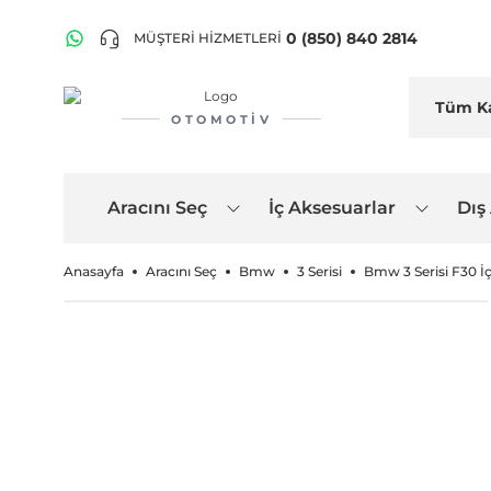
0 (850) 840 2814
MÜŞTERİ HİZMETLERİ
OTOMOTIV
Aracını Seç
İç Aksesuarlar
Dış
Anasayfa
Aracını Seç
Bmw
3 Serisi
Bmw 3 Serisi F30 İ