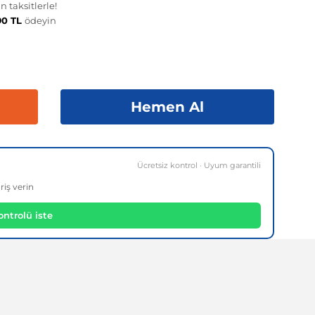
 taksitlerle!
90 TL
ödeyin
Hemen Al
Ücretsiz kontrol · Uyum garantili
riş verin
ntrolü iste