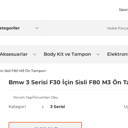
Sipar
 Aksesuarlar
Body Kit ve Tampon
Elektron
çin Sisli F80 M3 Ön Tampon
Bmw 3 Serisi F30 İçin Sisli F80 M3 Ön
Yorum Yap/Yorumları Oku
Kategori
3 Serisi
U