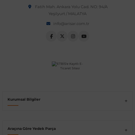
Fatih Mah. Ankara Yolu Cad. NO: 94/A
Vito W639
Yeşilyurt / MALATYA
info@arisar.com.tr
shi
X-Class W470
t
e
Kurumsal Bilgiler
Araçına Göre Yedek Parça