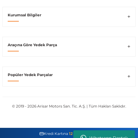
Vito W639
Kurumsal Bilgiler
shi
X-Class W470
Araçına Göre Yedek Parça
t
Popüler Yedek Parçalar
e
© 2019 - 2026 Arisar Motors San. Tic. A.Ş. | Tüm Hakları Saklıdır.
Kredi Kartına
12 Taksit İmkanı
Whatsapp Destek