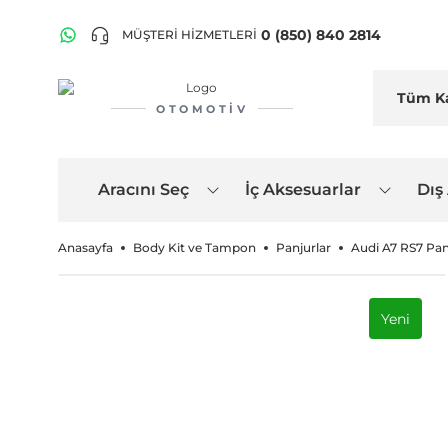
0 (850) 840 2814
MÜŞTERİ HİZMETLERİ
OTOMOTIV
Aracını Seç
İç Aksesuarlar
Dış
Anasayfa
Body Kit ve Tampon
Panjurlar
Audi A7 RS7 Pan
Yeni