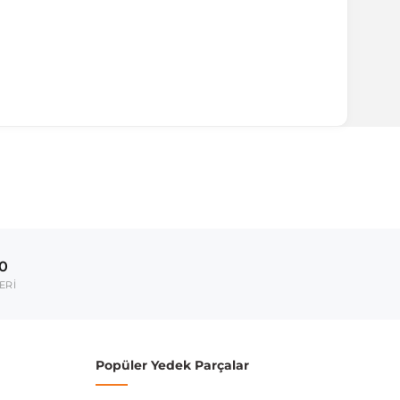
ırmanız tavsiye edilir.
Model Yılı
2010-2018
00
umarası veya şasi numarası ile uyumluluğu kontrol
ERİ
Popüler Yedek Parçalar