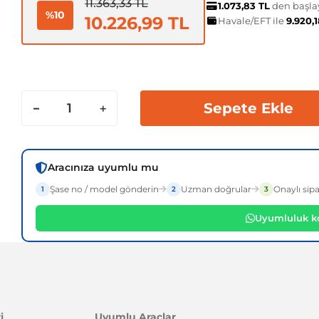
11.363,33 TL
1.073,83 TL
den başlay
%10
10.226,99 TL
Havale/EFT ile
9.920,
Sepete Ekle
Aracınıza uyumlu mu
Şase no / model gönderin
Uzman doğrular
Onaylı sipa
1
2
3
Uyumluluk ko
i
Uyumlu Araçlar