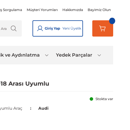
iş Sorgulama
Müşteri Yorumları
Hakkımızda
Bayimiz Olun
Giriş Yap
Yeni Üyelik
ik ve Aydınlatma
Yedek Parçalar
018 Arası Uyumlu
Stokta var
yumlu Araç
Audi