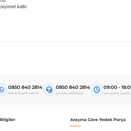
rlü
ksiyonel katkı
madan önce ürün görsellerini ve OEM numaralarını aracınız ile karşılaşt
Model
A7 4G
0850 840 2814
0850 840 2814
09:00 - 18:
donanım ve kasa tipleri kullanabilmektedir. Sipariş vermeden önce OEM n
WHATSAPP HATTI
ÇAĞRI MERKEZİ
ÇALIŞMA SAATL
ilgiler
Araçına Göre Yedek Parça