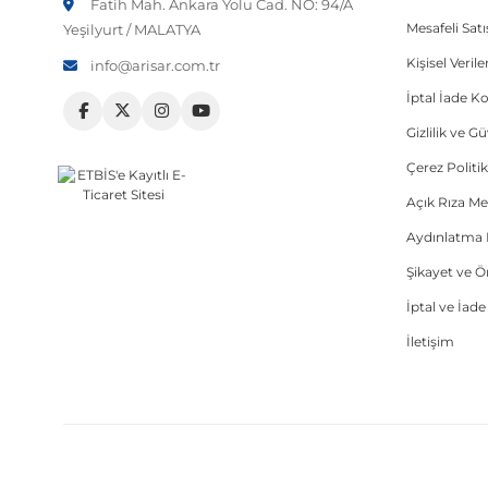
Fatih Mah. Ankara Yolu Cad. NO: 94/A
Mesafeli Sat
Yeşilyurt / MALATYA
Kişisel Veri
info@arisar.com.tr
İptal İade Ko
Gizlilik ve G
Çerez Politik
Açık Rıza Me
Aydınlatma 
Şikayet ve 
İptal ve İad
İletişim