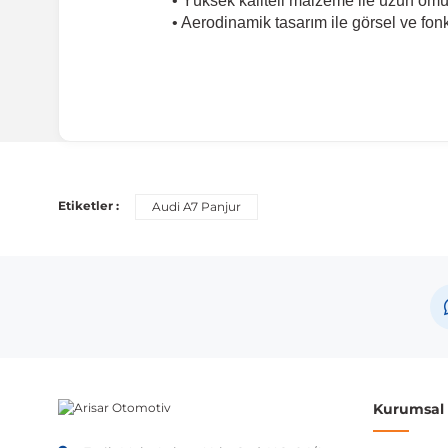
• Yüksek kaliteli malzeme ile uzun ömü
• Aerodinamik tasarım ile görsel ve fon
Uyumlu Araç Modelleri
Bu ürün aşağıdaki araç modelleri ile uyumludur. Satın al
Etiketler :
Audi A7 Panjur
Marka
Audi
Not:
Araç üreticileri aynı model yılı içerisinde farklı 
etmeniz önerilir.
Kurumsal B