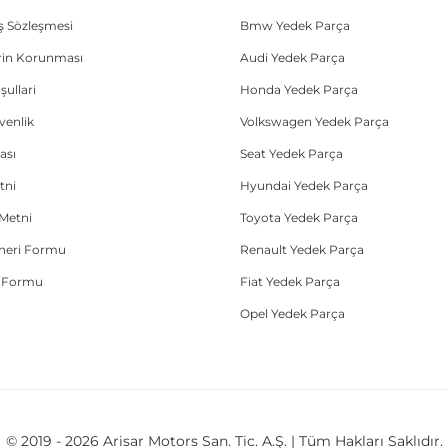
ış Sözleşmesi
Bmw Yedek Parça
lerin Korunması
Audi Yedek Parça
şullari
Honda Yedek Parça
üvenlik
Volkswagen Yedek Parça
ası
Seat Yedek Parça
tni
Hyundai Yedek Parça
Metni
Toyota Yedek Parça
Öneri Formu
Renault Yedek Parça
e Formu
Fiat Yedek Parça
Opel Yedek Parça
© 2019 - 2026 Arisar Motors San. Tic. A.Ş. | Tüm Hakları Saklıdır.