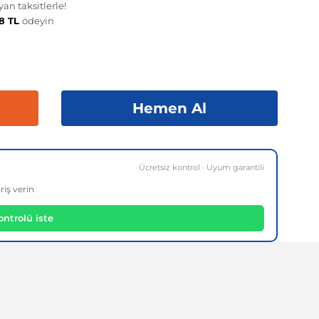
an taksitlerle!
18 TL
ödeyin
Hemen Al
Ücretsiz kontrol · Uyum garantili
riş verin
ntrolü iste