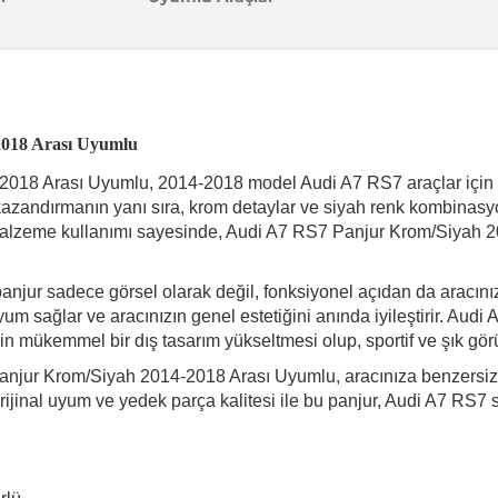
2018 Arası Uyumlu
18 Arası Uyumlu, 2014-2018 model Audi A7 RS7 araçlar için öze
kazandırmanın yanı sıra, krom detaylar ve siyah renk kombinasyo
li malzeme kullanımı sayesinde, Audi A7 RS7 Panjur Krom/Siyah
panjur sadece görsel olarak değil, fonksiyonel açıdan da aracınız
yum sağlar ve aracınızın genel estetiğini anında iyileştirir. A
in mükemmel bir dış tasarım yükseltmesi olup, sportif ve şık gö
anjur Krom/Siyah 2014-2018 Arası Uyumlu, aracınıza benzersiz bir
Orijinal uyum ve yedek parça kalitesi ile bu panjur, Audi A7 RS7 