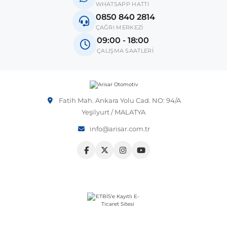
WHATSAPP HATTI
0850 840 2814
Vito W639
Not:
Araç üreticileri aynı model yılı içerisinde farklı donanım
ÇAĞRI MERKEZİ
ve kasa tipleri kullanabilmektedir. Sipariş vermeden önce
09:00 - 18:00
OEM numarası veya şasi numarası ile uyumluluğu kontrol
shi
X-Class W470
ÇALIŞMA SAATLERİ
etmeniz önerilir.
Fatih Mah. Ankara Yolu Cad. NO: 94/A
Yeşilyurt / MALATYA
t
info@arisar.com.tr
e