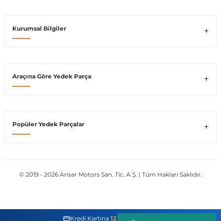
Kurumsal Bilgiler
ong
Araçına Göre Yedek Parça
Popüler Yedek Parçalar
© 2019 - 2026 Arisar Motors San. Tic. A.Ş. | Tüm Hakları Saklıdır.
Kredi Kartına
12 Taksit İmkanı