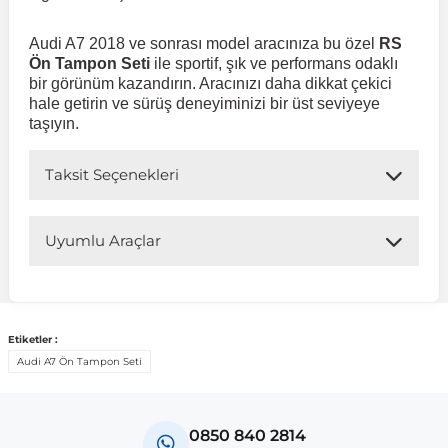
Audi A7 2018 ve sonrası model aracınıza bu özel
RS
 Sistemleri
Vectra A 1988-1995
Talisman
SLK Serisi R172
Tempra
Matrix
Ön Tampon Seti
ile sportif, şık ve performans odaklı
bir görünüm kazandırın. Aracınızı daha dikkat çekici
hale getirin ve sürüş deneyiminizi bir üst seviyeye
 & Isıtma Sistemleri
Vectra B 1995-2002
Toros
SLK Serisi R173
Tipo
Santa Fe
taşıyın.
Vectra C 2002-2010
Trafic
Sprinter
Uno
Sonata
Taksit Seçenekleri
over
Vectra D 2009-2012
Twingo
V Class
Starex
Uyumlu Araçlar
Uyumlu Araç Modelleri
ntifiriz
Vivaro
Viano
Tucson
Bu ürün aşağıdaki araç modelleri ile uyumludur. Satın
Etiketler :
almadan önce ürün görsellerini ve OEM numaralarını aracınız
ti
njeksiyon Sistemleri
Zafira
Vito W447
Audi A7 Ön Tampon Seti
ile karşılaştırmanız tavsiye edilir.
Marka
Model
Model Yılı
Vito W638
0850 840 2814
Audi
A7 4K
2017-2018