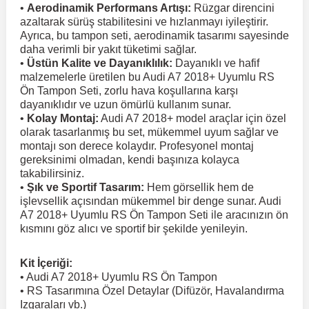
•
Aerodinamik Performans Artışı:
Rüzgar direncini
azaltarak sürüş stabilitesini ve hızlanmayı iyileştirir.
 Koruma
Ayrıca, bu tampon seti, aerodinamik tasarımı sayesinde
Volkswagen Taigo
İnsignia
Ranger
R 12
GLK Serisi X204
Jumper
Panda
i30
Skystar
Peugeot 607
daha verimli bir yakıt tüketimi sağlar.
•
Üstün Kalite ve Dayanıklılık:
Dayanıklı ve hafif
malzemelerle üretilen bu Audi A7 2018+ Uyumlu RS
Volkswagen Teramont
Kadett
Raptor
R 19
GLS Serisi X167
Jumpy
Punto
İ40
Sunny
Peugeot Bipper
Ön Tampon Seti, zorlu hava koşullarına karşı
dayanıklıdır ve uzun ömürlü kullanım sunar.
•
Kolay Montaj:
Audi A7 2018+ model araçlar için özel
Takozu
Volkswagen Tiguan
Meriva
S-Max
R 9-11
Metris
Nemo
Scudo
İoniq
Terrano
Peugeot Boxer
olarak tasarlanmış bu set, mükemmel uyum sağlar ve
montajı son derece kolaydır. Profesyonel montaj
gereksinimi olmadan, kendi başınıza kolayca
aza
Volkswagen Touareg
Mokka
Taunus
Safrane
ML Serisi W164
Saxo
Sedici
İx35
X-Trail
Peugeot Expert
takabilirsiniz.
•
Şık ve Sportif Tasarım:
Hem görsellik hem de
işlevsellik açısından mükemmel bir denge sunar. Audi
i
en & Süspansiyon
Volkswagen Touran
Movano
Transit
Scenic
S Serisi W221
Spacetourer
Siena
İx45
Peugeot Partner
A7 2018+ Uyumlu RS Ön Tampon Seti ile aracınızın ön
kısmını göz alıcı ve sportif bir şekilde yenileyin.
Volkswagen Transporter
Omega
Symbol
S Serisi W222
Xantia
Stilo
Kona
Peugeot RCZ
Kit İçeriği:
• Audi A7 2018+ Uyumlu RS Ön Tampon
• RS Tasarımına Özel Detaylar (Difüzör, Havalandırma
 & Müşür
Volkswagen Volt
Tigra
Taliant
S Serisi W223
Xsara
Talento
Lavita
Peugeot Rifter
Izgaraları vb.)