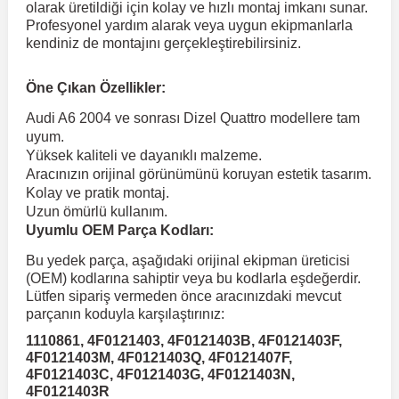
olarak üretildiği için kolay ve hızlı montaj imkanı sunar.
Profesyonel yardım alarak veya uygun ekipmanlarla
kendiniz de montajını gerçekleştirebilirsiniz.
 Koruma
Volkswagen Taigo
İnsignia
Ranger
R 12
GLK Serisi X204
Jumper
Panda
i30
Skystar
Peugeot 607
Öne Çıkan Özellikler:
Volkswagen Teramont
Kadett
Raptor
R 19
GLS Serisi X167
Jumpy
Punto
İ40
Sunny
Peugeot Bipper
Audi A6 2004 ve sonrası Dizel Quattro modellere tam
uyum.
Yüksek kaliteli ve dayanıklı malzeme.
Takozu
Volkswagen Tiguan
Meriva
S-Max
R 9-11
Metris
Nemo
Scudo
İoniq
Terrano
Peugeot Boxer
Aracınızın orijinal görünümünü koruyan estetik tasarım.
Kolay ve pratik montaj.
Uzun ömürlü kullanım.
aza
Volkswagen Touareg
Mokka
Taunus
Safrane
ML Serisi W164
Saxo
Sedici
İx35
X-Trail
Peugeot Expert
Uyumlu OEM Parça Kodları:
Bu yedek parça, aşağıdaki orijinal ekipman üreticisi
i
en & Süspansiyon
Volkswagen Touran
Movano
Transit
Scenic
S Serisi W221
Spacetourer
Siena
İx45
Peugeot Partner
(OEM) kodlarına sahiptir veya bu kodlarla eşdeğerdir.
Lütfen sipariş vermeden önce aracınızdaki mevcut
parçanın koduyla karşılaştırınız:
Volkswagen Transporter
Omega
Symbol
S Serisi W222
Xantia
Stilo
Kona
Peugeot RCZ
1110861, 4F0121403, 4F0121403B, 4F0121403F,
4F0121403M, 4F0121403Q, 4F0121407F,
4F0121403C, 4F0121403G, 4F0121403N,
 & Müşür
Volkswagen Volt
Tigra
Taliant
S Serisi W223
Xsara
Talento
Lavita
Peugeot Rifter
4F0121403R