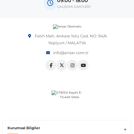
09:00 - 18:00
OEM numarası veya şasi numarası ile uyumluluğu kontrol
ÇALIŞMA SAATLERİ
etmeniz önerilir.
Vito W639
shi
X-Class W470
Fatih Mah. Ankara Yolu Cad. NO: 94/A
Yeşilyurt / MALATYA
info@arisar.com.tr
t
e
Kurumsal Bilgiler