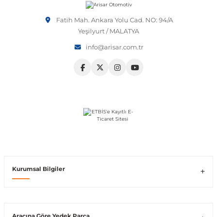
Vito W639
Fatih Mah. Ankara Yolu Cad. NO: 94/A
Yeşilyurt / MALATYA
info@arisar.com.tr
shi
X-Class W470
t
e
Kurumsal Bilgiler
Araçına Göre Yedek Parça