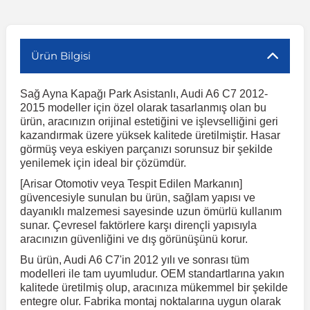
r
ç Aksesuarlar
ış Aksesuarlar
e Siren
aj & Şanzıman
Volkswagen Multivan
Corsa E 2014-2019
Audi TT
Suburban 2015-2020
Galaxy
Latitude
GLA Serisi W156
X7 Serisi
C6
Freemont
Pilot
Getz
Stonic
MX-6
NX Coupe
Peugeot 4007
Toyota Prius
Volvo XC60
Ürün Bilgisi
ve Kolçak Aparatları
pağı ve Ayna Sinyalleri
ar
ör
aim
Volkswagen Passat
Corsa F 2019 ve Sonrası
Tahoe 2000-2006
Grand C-Max
Master
GLA Serisi X156
Z Serisi
C8
Fullback
S2000
Grand Santa Fe
Venga
RX-8
Pathfinder
Peugeot 4008
Toyota Proace City
Volvo XC70
Sağ Ayna Kapağı Park Asistanlı, Audi A6 C7 2012-
2015 modeller için özel olarak tasarlanmış olan bu
ürün, aracınızın orijinal estetiğini ve işlevselliğini geri
 Kılıf ve Yastık
apakları
esuarları
ve Parçaları
rünler
Volkswagen Polo
Crossland
TrailBlazer 2011 ve Sonrası
Ka
Megane 1 1995-2003
GLB Serisi X247
Cactus
Kartal
ZR-V
H1
XCeed
XC-3
Patrol
Peugeot 405
Toyota RAV4
Volvo XC90
kazandırmak üzere yüksek kalitede üretilmiştir. Hasar
görmüş veya eskiyen parçanızı sorunsuz bir şekilde
yenilemek için ideal bir çözümdür.
ıtası
ı ve Parçaları
istemi
Volkswagen Scirocco
Crossland X
Trax 2013-2022
Kuga
Megane 2 2002-2008
GLC Serisi X243
Dispatch
Linea
H100
Primastar
Peugeot 406
Toyota Tacoma
[Arisar Otomotiv veya Tespit Edilen Markanın]
güvencesiyle sunulan bu ürün, sağlam yapısı ve
dayanıklı malzemesi sayesinde uzun ömürlü kullanım
o
gaj Ve Ara Atkı
şpiyel
mbası ve Parçaları
Volkswagen Sharan
Frontera
Trax 2023 ve Sonrası
Mondeo
Megane 3 2008-2016
GLC Serisi X253
DS4
Marea
H350
Primera
Peugeot 407
Toyota Venza
sunar. Çevresel faktörlere karşı dirençli yapısıyla
aracınızın güvenliğini ve dış görünüşünü korur.
su
sesuarları
Plaka, Bagaj Lambası
it
Volkswagen T-Cross
Grandland
Mustang
Megane 4 2016-2024
GLE Coupe Serisi C292
DS5
Mirafiori
i10
Pulsar
Peugeot 5008
Toyota Verso
Bu ürün, Audi A6 C7'in 2012 yılı ve sonrası tüm
modelleri ile tam uyumludur. OEM standartlarına yakın
kalitede üretilmiş olup, aracınıza mükemmel bir şekilde
entegre olur. Fabrika montaj noktalarına uygun olarak
 Dış Trim Parçaları
Volkswagen T-Roc
Grandland X
Puma
Modus
GLE Serisi W166
DS7
Palio
i20
Qashqai
Peugeot 508
Toyota Yaris