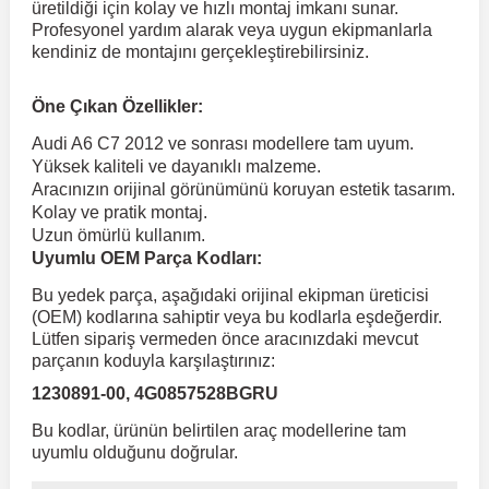
üretildiği için kolay ve hızlı montaj imkanı sunar.
Profesyonel yardım alarak veya uygun ekipmanlarla
kendiniz de montajını gerçekleştirebilirsiniz.
 Koruma
Volkswagen Taigo
İnsignia
Ranger
R 12
GLK Serisi X204
Jumper
Panda
i30
Skystar
Peugeot 607
Öne Çıkan Özellikler:
Volkswagen Teramont
Kadett
Raptor
R 19
GLS Serisi X167
Jumpy
Punto
İ40
Sunny
Peugeot Bipper
Audi A6 C7 2012 ve sonrası modellere tam uyum.
Yüksek kaliteli ve dayanıklı malzeme.
Aracınızın orijinal görünümünü koruyan estetik tasarım.
Takozu
Volkswagen Tiguan
Meriva
S-Max
R 9-11
Metris
Nemo
Scudo
İoniq
Terrano
Peugeot Boxer
Kolay ve pratik montaj.
Uzun ömürlü kullanım.
Uyumlu OEM Parça Kodları:
aza
Volkswagen Touareg
Mokka
Taunus
Safrane
ML Serisi W164
Saxo
Sedici
İx35
X-Trail
Peugeot Expert
Bu yedek parça, aşağıdaki orijinal ekipman üreticisi
(OEM) kodlarına sahiptir veya bu kodlarla eşdeğerdir.
i
en & Süspansiyon
Volkswagen Touran
Movano
Transit
Scenic
S Serisi W221
Spacetourer
Siena
İx45
Peugeot Partner
Lütfen sipariş vermeden önce aracınızdaki mevcut
parçanın koduyla karşılaştırınız:
1230891-00, 4G0857528BGRU
Volkswagen Transporter
Omega
Symbol
S Serisi W222
Xantia
Stilo
Kona
Peugeot RCZ
Bu kodlar, ürünün belirtilen araç modellerine tam
uyumlu olduğunu doğrular.
 & Müşür
Volkswagen Volt
Tigra
Taliant
S Serisi W223
Xsara
Talento
Lavita
Peugeot Rifter