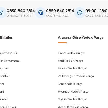
lroad
0850 840 2814
0850 840 2814
09:00 - 18:
donanım ve kasa tipleri kullanabilmektedir. Sipariş vermeden önce OEM n
WHATSAPP HATTI
ÇAĞRI MERKEZİ
ÇALIŞMA SAATL
ilgiler
Araçına Göre Yedek Parça
ış Sözleşmesi
Bmw Yedek Parça
lerin Korunması
Audi Yedek Parça
şullari
Honda Yedek Parça
üvenlik
Volkswagen Yedek Parça
ası
Seat Yedek Parça
tni
Hyundai Yedek Parça
Metni
Toyota Yedek Parça
Öneri Formu
Renault Yedek Parça