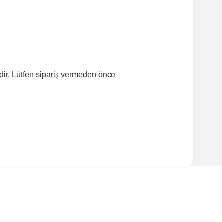
dir. Lütfen sipariş vermeden önce
ırmanız tavsiye edilir.
Model Yılı