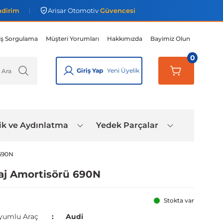
ndirim
Arisar Otomotiv
Güvencesi
iş Sorgulama
Müşteri Yorumları
Hakkımızda
Bayimiz Olun
0
Giriş Yap
Yeni Üyelik
ik ve Aydınlatma
Yedek Parçalar
 690N
aj Amortisörü 690N
Stokta var
yumlu Araç
Audi