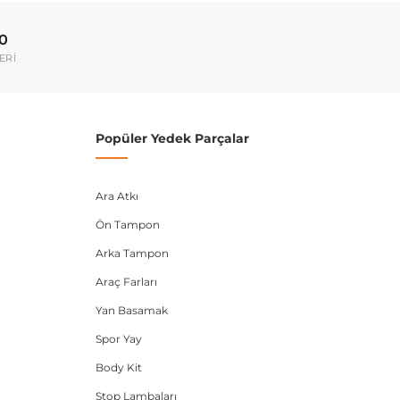
2000-2005
00
umarası veya şasi numarası ile uyumluluğu kontrol
ERİ
Popüler Yedek Parçalar
Ara Atkı
Ön Tampon
Arka Tampon
Araç Farları
Yan Basamak
Spor Yay
Body Kit
Stop Lambaları