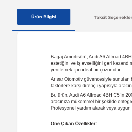
Ürün Bilgisi
Taksit Seçenekler
Bagaj Amortisörü, Audi A6 Allroad 4BH C
estetiğini ve işlevselliğini geri kazan
yenilemek için ideal bir çözümdür.
Arisar Otomotiv güvencesiyle sunulan 
faktörlere karşı dirençli yapısıyla arac
Bu ürün, Audi A6 Allroad 4BH C5'in 2000
aracınıza mükemmel bir şekilde entegre 
Profesyonel yardım alarak veya uygun e
Öne Çıkan Özellikler: