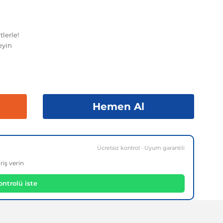
lerle!
eyin
Hemen Al
Ücretsiz kontrol · Uyum garantili
riş verin
ntrolü iste