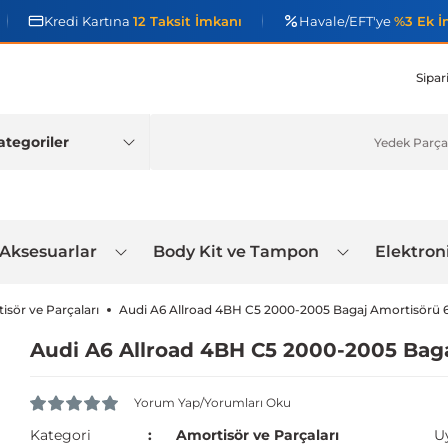
Kredi Kartına
12 Taksit İmkanı
Havale/EFT'ye
%3 Ek İ
Sipar
 Aksesuarlar
Body Kit ve Tampon
Elektron
isör ve Parçaları
Audi A6 Allroad 4BH C5 2000-2005 Bagaj Amortisörü
Audi A6 Allroad 4BH C5 2000-2005 Bag
Yorum Yap/Yorumları Oku
Kategori
Amortisör ve Parçaları
U