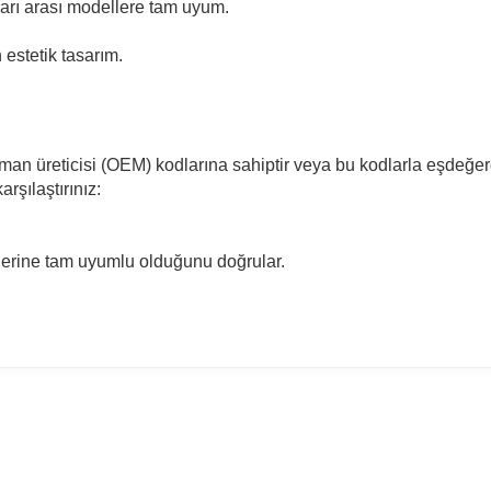
arı arası modellere tam uyum.
estetik tasarım.
pman üreticisi (OEM) kodlarına sahiptir veya bu kodlarla eşdeğer
rşılaştırınız:
llerine tam uyumlu olduğunu doğrular.
madan önce ürün görsellerini ve OEM numaralarını aracınız ile karşılaşt
l