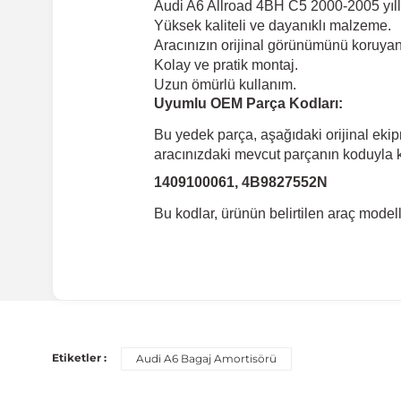
Audi A6 Allroad 4BH C5 2000-2005 yıll
Yüksek kaliteli ve dayanıklı malzeme.
Aracınızın orijinal görünümünü koruyan 
Kolay ve pratik montaj.
Uzun ömürlü kullanım.
Uyumlu OEM Parça Kodları:
Bu yedek parça, aşağıdaki orijinal eki
aracınızdaki mevcut parçanın koduyla ka
1409100061, 4B9827552N
Bu kodlar, ürünün belirtilen araç mode
Uyumlu Araç Modelleri
Bu ürün aşağıdaki araç modelleri ile uyumludur. Satın al
Etiketler :
Audi A6 Bagaj Amortisörü
Marka
Mode