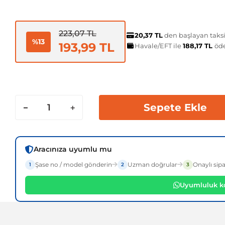
223,07 TL
20,37 TL
den başlayan taksit
%13
193,99 TL
Havale/EFT ile
188,17 TL
öd
Sepete Ekle
Aracınıza uyumlu mu
Şase no / model gönderin
Uzman doğrular
Onaylı sipa
1
2
3
Uyumluluk ko