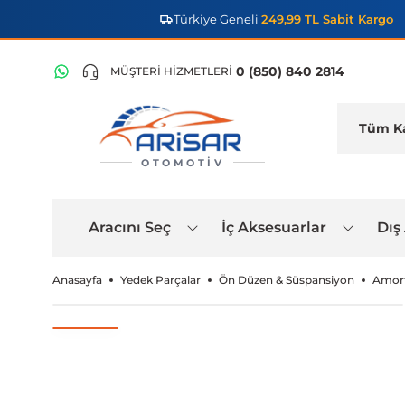
Türkiye Geneli
249,99 TL Sabit Kargo
0 (850) 840 2814
MÜŞTERİ HİZMETLERİ
OTOMOTIV
Aracını Seç
İç Aksesuarlar
Dış
Anasayfa
Yedek Parçalar
Ön Düzen & Süspansiyon
Amort