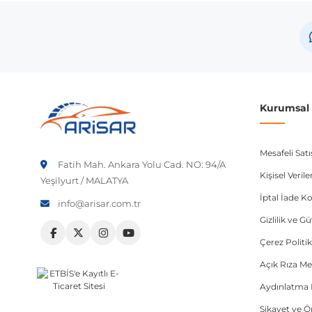
Audi
A6 Al
Not:
Araç üreticileri aynı model yılı içerisinde farklı 
etmeniz önerilir.
Kurumsal B
Mesafeli Sat
Fatih Mah. Ankara Yolu Cad. NO: 94/A
Kişisel Veri
Yeşilyurt / MALATYA
İptal İade Ko
info@arisar.com.tr
Gizlilik ve G
Çerez Politik
Açık Rıza Me
Aydınlatma 
Şikayet ve 