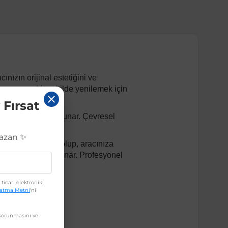
ınızın orijinal estetiğini ve
 sorunsuz bir şekilde yenilemek için
 Fırsat
ömürlü kullanım sunar. Çevresel
Kazan ✨
alitede üretilmiş olup, aracınıza
lı montaj imkanı sunar. Profesyonel
ticari elektronik
latma Metni
'ni
orunmasını ve