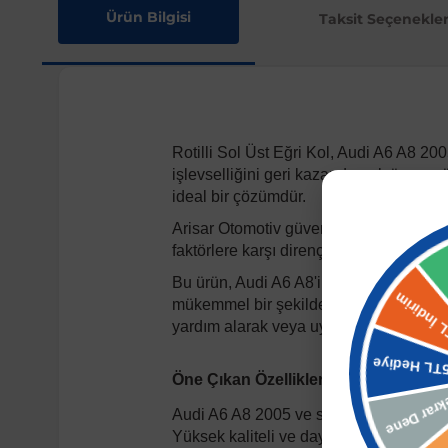
Ürün Bilgisi
Taksit Seçenekler
Rotilli Sol Üst Eğri Kol, Audi A6 A8 200
işlevselliğini geri kazandırmak üzere y
ideal bir çözümdür.
Arisar Otomotiv güvencesiyle sunulan 
faktörlere karşı dirençli yapısıyla arac
Bu ürün, Audi A6 A8'in 2005 yılı ve son
mükemmel bir şekilde entegre olur. Fabr
yardım alarak veya uygun ekipmanlarla k
Öne Çıkan Özellikler:
Audi A6 A8 2005 ve sonrası modellere
Yüksek kaliteli ve dayanıklı malzeme.