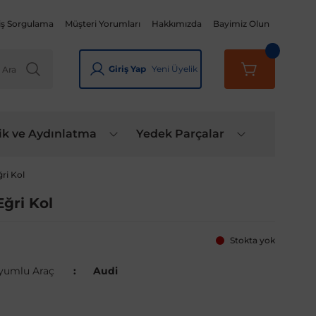
iş Sorgulama
Müşteri Yorumları
Hakkımızda
Bayimiz Olun
Giriş Yap
Yeni Üyelik
ik ve Aydınlatma
Yedek Parçalar
ğri Kol
Eğri Kol
Stokta yok
yumlu Araç
Audi