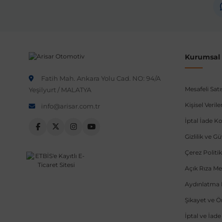
Kurumsal B
Fatih Mah. Ankara Yolu Cad. NO: 94/A
Mesafeli Sat
Yeşilyurt / MALATYA
Kişisel Veri
info@arisar.com.tr
İptal İade Ko
Gizlilik ve G
Çerez Politik
Açık Rıza Me
Aydınlatma 
Şikayet ve 
İptal ve İad