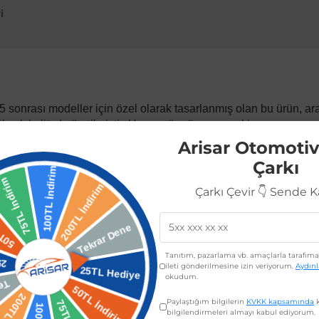
i
5 sonrası modeller için özel olarak tasarlanmış olan bu ürün, arac
üksek kalitede üretilmiştir. Hasar görmüş veya eskiyen parçanızı
Arisar Otomotiv
bu ürün, sağlam yapısı ve dayanıklı malzemesi sayesinde uzun 
Çarkı
ınızın güvenliğini ve dış görünüşünü korur.
Çarkı Çevir 👇 Sende 
rası tüm modelleri ile tam uyumludur. OEM standartlarına yakın k
ika montaj noktalarına uygun olarak üretildiği için kolay ve hız
endiniz de montajını gerçekleştirebilirsiniz.
Tanıtım, pazarlama vb. amaçlarla tarafıma 
ileti gönderilmesine izin veriyorum.
Aydın
okudum.
 tam uyum.
Paylaştığım bilgilerin
KVKK kapsamında
k
bilgilendirmeleri almayı kabul ediyorum.