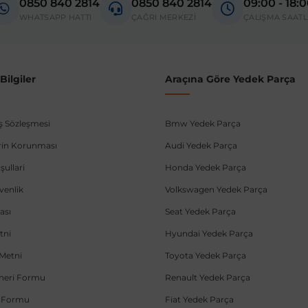
0850 840 2814
0850 840 2814
09:00 - 18:
WHATSAPP HATTI
ÇAĞRI MERKEZİ
ÇALIŞMA SAATL
ilgiler
Araçına Göre Yedek Parça
ış Sözleşmesi
Bmw Yedek Parça
lerin Korunması
Audi Yedek Parça
şullari
Honda Yedek Parça
üvenlik
Volkswagen Yedek Parça
ası
Seat Yedek Parça
tni
Hyundai Yedek Parça
Metni
Toyota Yedek Parça
Öneri Formu
Renault Yedek Parça
e Formu
Fiat Yedek Parça