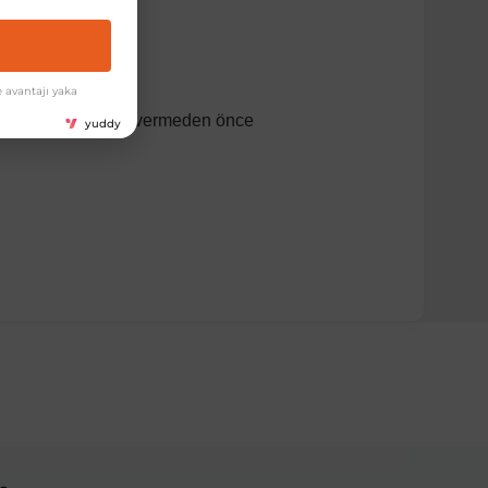
 avantajı yaka
dir. Lütfen sipariş vermeden önce
yuddy