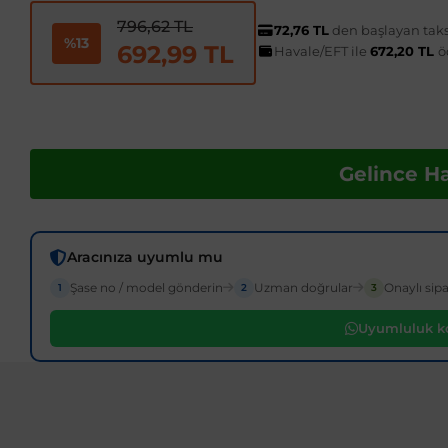
796,62 TL
72,76 TL
den başlayan taksi
%13
692,99 TL
Havale/EFT ile
672,20 TL
ö
Gelince H
Aracınıza uyumlu mu
Şase no / model gönderin
Uzman doğrular
Onaylı sipa
1
2
3
Uyumluluk ko