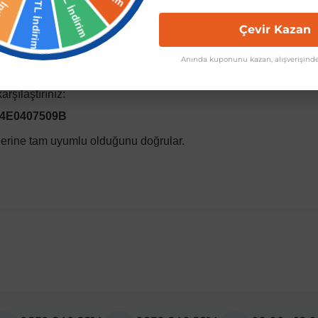
estetik tasarım.
Çevir Kazan
Anında kuponunu kazan, alışverişinde
pman üreticisi (OEM) kodlarına sahiptir veya bu kodlarla eşdeğer
rşılaştırınız:
 4E0407509B
llerine tam uyumlu olduğunu doğrular.