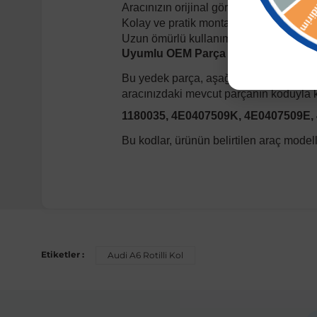
Aracınızın orijinal görünümünü koruyan 
Kolay ve pratik montaj.
Uzun ömürlü kullanım.
Uyumlu OEM Parça Kodları:
Bu yedek parça, aşağıdaki orijinal eki
aracınızdaki mevcut parçanın koduyla ka
1180035, 4E0407509K, 4E0407509E,
Bu kodlar, ürünün belirtilen araç mode
Etiketler :
Audi A6 Rotilli Kol