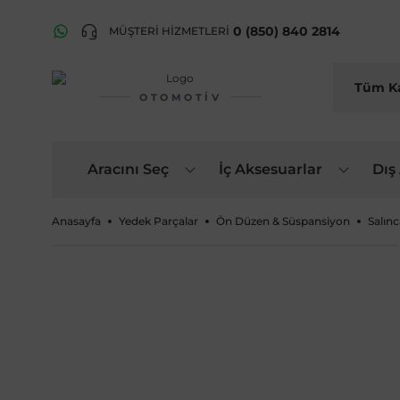
0 (850) 840 2814
MÜŞTERİ HİZMETLERİ
OTOMOTIV
Aracını Seç
İç Aksesuarlar
Dış
Anasayfa
Yedek Parçalar
Ön Düzen & Süspansiyon
Salınc