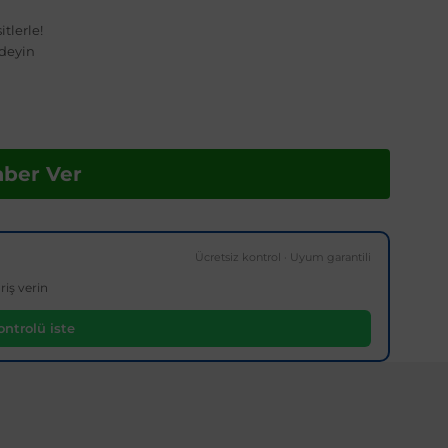
tlerle!
deyin
aber Ver
Ücretsiz kontrol · Uyum garantili
riş verin
ntrolü iste