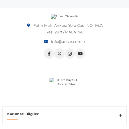
OEM numarası veya şasi numarası ile uyumluluğu kontrol
etmeniz önerilir.
Vito W639
Fatih Mah. Ankara Yolu Cad. NO: 94/A
shi
X-Class W470
Yeşilyurt / MALATYA
info@arisar.com.tr
t
e
Kurumsal Bilgiler