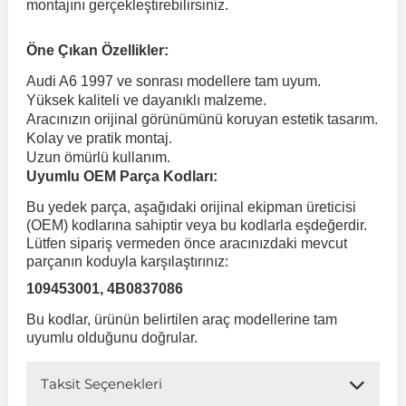
montajını gerçekleştirebilirsiniz.
 Koruma
Volkswagen Taigo
İnsignia
Ranger
R 12
GLK Serisi X204
Jumper
Panda
i30
Skystar
Peugeot 607
Öne Çıkan Özellikler:
Audi A6 1997 ve sonrası modellere tam uyum.
Yüksek kaliteli ve dayanıklı malzeme.
Volkswagen Teramont
Kadett
Raptor
R 19
GLS Serisi X167
Jumpy
Punto
İ40
Sunny
Peugeot Bipper
Aracınızın orijinal görünümünü koruyan estetik tasarım.
Kolay ve pratik montaj.
Uzun ömürlü kullanım.
Takozu
Volkswagen Tiguan
Meriva
S-Max
R 9-11
Metris
Nemo
Scudo
İoniq
Terrano
Peugeot Boxer
Uyumlu OEM Parça Kodları:
Bu yedek parça, aşağıdaki orijinal ekipman üreticisi
aza
Volkswagen Touareg
Mokka
Taunus
Safrane
ML Serisi W164
Saxo
Sedici
İx35
X-Trail
Peugeot Expert
(OEM) kodlarına sahiptir veya bu kodlarla eşdeğerdir.
Lütfen sipariş vermeden önce aracınızdaki mevcut
parçanın koduyla karşılaştırınız:
i
en & Süspansiyon
Volkswagen Touran
Movano
Transit
Scenic
S Serisi W221
Spacetourer
Siena
İx45
Peugeot Partner
109453001, 4B0837086
Bu kodlar, ürünün belirtilen araç modellerine tam
Volkswagen Transporter
Omega
Symbol
S Serisi W222
Xantia
Stilo
Kona
Peugeot RCZ
uyumlu olduğunu doğrular.
Taksit Seçenekleri
 & Müşür
Volkswagen Volt
Tigra
Taliant
S Serisi W223
Xsara
Talento
Lavita
Peugeot Rifter