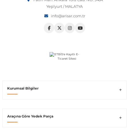
Yeşilyurt / MALATYA
Vito W639
info@arisar.com.tr
shi
X-Class W470
t
e
Kurumsal Bilgiler
Araçına Göre Yedek Parça