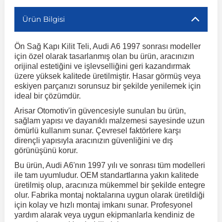
Ürün Bilgisi
r
ç Aksesuarlar
ış Aksesuarlar
e Siren
aj & Şanzıman
Volkswagen Multivan
Corsa E 2014-2019
Audi TT
Suburban 2015-2020
Galaxy
Latitude
GLA Serisi W156
X7 Serisi
C6
Freemont
Pilot
Getz
Stonic
MX-6
NX Coupe
Peugeot 4007
Toyota Prius
Volvo XC60
Ön Sağ Kapı Kilit Teli, Audi A6 1997 sonrası modeller
için özel olarak tasarlanmış olan bu ürün, aracınızın
ve Kolçak Aparatları
pağı ve Ayna Sinyalleri
ar
ör
aim
Volkswagen Passat
Corsa F 2019 ve Sonrası
Tahoe 2000-2006
Grand C-Max
Master
GLA Serisi X156
Z Serisi
C8
Fullback
S2000
Grand Santa Fe
Venga
RX-8
Pathfinder
Peugeot 4008
Toyota Proace City
Volvo XC70
orijinal estetiğini ve işlevselliğini geri kazandırmak
üzere yüksek kalitede üretilmiştir. Hasar görmüş veya
eskiyen parçanızı sorunsuz bir şekilde yenilemek için
 Kılıf ve Yastık
apakları
esuarları
ve Parçaları
rünler
Volkswagen Polo
Crossland
TrailBlazer 2011 ve Sonrası
Ka
Megane 1 1995-2003
GLB Serisi X247
Cactus
Kartal
ZR-V
H1
XCeed
XC-3
Patrol
Peugeot 405
Toyota RAV4
Volvo XC90
ideal bir çözümdür.
Arisar Otomotiv'in güvencesiyle sunulan bu ürün,
sağlam yapısı ve dayanıklı malzemesi sayesinde uzun
ıtası
ı ve Parçaları
istemi
Volkswagen Scirocco
Crossland X
Trax 2013-2022
Kuga
Megane 2 2002-2008
GLC Serisi X243
Dispatch
Linea
H100
Primastar
Peugeot 406
Toyota Tacoma
ömürlü kullanım sunar. Çevresel faktörlere karşı
dirençli yapısıyla aracınızın güvenliğini ve dış
görünüşünü korur.
o
gaj Ve Ara Atkı
şpiyel
mbası ve Parçaları
Volkswagen Sharan
Frontera
Trax 2023 ve Sonrası
Mondeo
Megane 3 2008-2016
GLC Serisi X253
DS4
Marea
H350
Primera
Peugeot 407
Toyota Venza
Bu ürün, Audi A6'nın 1997 yılı ve sonrası tüm modelleri
ile tam uyumludur. OEM standartlarına yakın kalitede
su
sesuarları
Plaka, Bagaj Lambası
it
üretilmiş olup, aracınıza mükemmel bir şekilde entegre
Volkswagen T-Cross
Grandland
Mustang
Megane 4 2016-2024
GLE Coupe Serisi C292
DS5
Mirafiori
i10
Pulsar
Peugeot 5008
Toyota Verso
olur. Fabrika montaj noktalarına uygun olarak üretildiği
için kolay ve hızlı montaj imkanı sunar. Profesyonel
yardım alarak veya uygun ekipmanlarla kendiniz de
 Dış Trim Parçaları
Volkswagen T-Roc
Grandland X
Puma
Modus
GLE Serisi W166
DS7
Palio
i20
Qashqai
Peugeot 508
Toyota Yaris