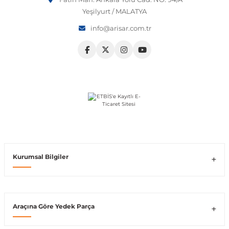
Yeşilyurt / MALATYA
Vito W639
info@arisar.com.tr
shi
X-Class W470
t
e
Kurumsal Bilgiler
Araçına Göre Yedek Parça