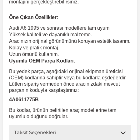
montajını gerçekleştirebilirsiniz.
 Koruma
Volkswagen Taigo
İnsignia
Ranger
R 12
GLK Serisi X204
Jumper
Panda
i30
Skystar
Peugeot 607
Öne Çıkan Özellikler:
Audi A6 1995 ve sonrası modellere tam uyum.
Yüksek kaliteli ve dayanıklı malzeme.
Volkswagen Teramont
Kadett
Raptor
R 19
GLS Serisi X167
Jumpy
Punto
İ40
Sunny
Peugeot Bipper
Aracınızın orijinal görünümünü koruyan estetik tasarım.
Kolay ve pratik montaj.
Uzun ömürlü kullanım.
Takozu
Volkswagen Tiguan
Meriva
S-Max
R 9-11
Metris
Nemo
Scudo
İoniq
Terrano
Peugeot Boxer
Uyumlu OEM Parça Kodları:
Bu yedek parça, aşağıdaki orijinal ekipman üreticisi
aza
Volkswagen Touareg
Mokka
Taunus
Safrane
ML Serisi W164
Saxo
Sedici
İx35
X-Trail
Peugeot Expert
(OEM) kodlarına sahiptir veya bu kodlarla eşdeğerdir.
Lütfen sipariş vermeden önce aracınızdaki mevcut
parçanın koduyla karşılaştırınız:
i
en & Süspansiyon
Volkswagen Touran
Movano
Transit
Scenic
S Serisi W221
Spacetourer
Siena
İx45
Peugeot Partner
4A0611775B
Bu kodlar, ürünün belirtilen araç modellerine tam
Volkswagen Transporter
Omega
Symbol
S Serisi W222
Xantia
Stilo
Kona
Peugeot RCZ
uyumlu olduğunu doğrular.
Taksit Seçenekleri
 & Müşür
Volkswagen Volt
Tigra
Taliant
S Serisi W223
Xsara
Talento
Lavita
Peugeot Rifter