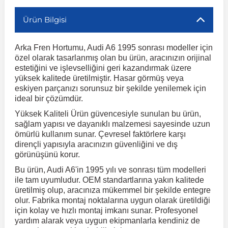
Ürün Bilgisi
r
ç Aksesuarlar
ış Aksesuarlar
e Siren
aj & Şanzıman
Volkswagen Multivan
Corsa E 2014-2019
Audi TT
Suburban 2015-2020
Galaxy
Latitude
GLA Serisi W156
X7 Serisi
C6
Freemont
Pilot
Getz
Stonic
MX-6
NX Coupe
Peugeot 4007
Toyota Prius
Volvo XC60
Arka Fren Hortumu, Audi A6 1995 sonrası modeller için
özel olarak tasarlanmış olan bu ürün, aracınızın orijinal
ve Kolçak Aparatları
pağı ve Ayna Sinyalleri
ar
ör
aim
Volkswagen Passat
Corsa F 2019 ve Sonrası
Tahoe 2000-2006
Grand C-Max
Master
GLA Serisi X156
Z Serisi
C8
Fullback
S2000
Grand Santa Fe
Venga
RX-8
Pathfinder
Peugeot 4008
Toyota Proace City
Volvo XC70
estetiğini ve işlevselliğini geri kazandırmak üzere
yüksek kalitede üretilmiştir. Hasar görmüş veya
eskiyen parçanızı sorunsuz bir şekilde yenilemek için
 Kılıf ve Yastık
apakları
esuarları
ve Parçaları
rünler
Volkswagen Polo
Crossland
TrailBlazer 2011 ve Sonrası
Ka
Megane 1 1995-2003
GLB Serisi X247
Cactus
Kartal
ZR-V
H1
XCeed
XC-3
Patrol
Peugeot 405
Toyota RAV4
Volvo XC90
ideal bir çözümdür.
Yüksek Kaliteli Ürün güvencesiyle sunulan bu ürün,
sağlam yapısı ve dayanıklı malzemesi sayesinde uzun
ıtası
ı ve Parçaları
istemi
Volkswagen Scirocco
Crossland X
Trax 2013-2022
Kuga
Megane 2 2002-2008
GLC Serisi X243
Dispatch
Linea
H100
Primastar
Peugeot 406
Toyota Tacoma
ömürlü kullanım sunar. Çevresel faktörlere karşı
dirençli yapısıyla aracınızın güvenliğini ve dış
görünüşünü korur.
o
gaj Ve Ara Atkı
şpiyel
mbası ve Parçaları
Volkswagen Sharan
Frontera
Trax 2023 ve Sonrası
Mondeo
Megane 3 2008-2016
GLC Serisi X253
DS4
Marea
H350
Primera
Peugeot 407
Toyota Venza
Bu ürün, Audi A6'in 1995 yılı ve sonrası tüm modelleri
ile tam uyumludur. OEM standartlarına yakın kalitede
su
sesuarları
Plaka, Bagaj Lambası
it
üretilmiş olup, aracınıza mükemmel bir şekilde entegre
Volkswagen T-Cross
Grandland
Mustang
Megane 4 2016-2024
GLE Coupe Serisi C292
DS5
Mirafiori
i10
Pulsar
Peugeot 5008
Toyota Verso
olur. Fabrika montaj noktalarına uygun olarak üretildiği
için kolay ve hızlı montaj imkanı sunar. Profesyonel
yardım alarak veya uygun ekipmanlarla kendiniz de
 Dış Trim Parçaları
Volkswagen T-Roc
Grandland X
Puma
Modus
GLE Serisi W166
DS7
Palio
i20
Qashqai
Peugeot 508
Toyota Yaris