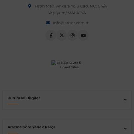
Fatih Mah. Ankara Yolu Cad. NO: 94/A
Vito W639
Yeşilyurt / MALATYA
info@arisar.com.tr
shi
X-Class W470
t
e
Kurumsal Bilgiler
Araçına Göre Yedek Parça