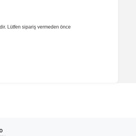
dir. Lütfen sipariş vermeden önce
ırmanız tavsiye edilir.
Model Yılı
2008-2015
00
2007-2016