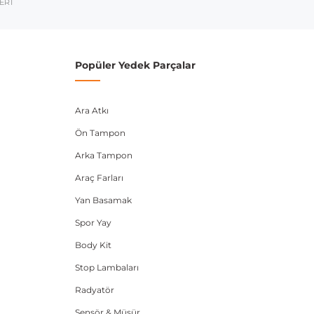
ERİ
2011-2018
2010-2017
Popüler Yedek Parçalar
2008-2017
Ara Atkı
umarası veya şasi numarası ile uyumluluğu kontrol
Ön Tampon
Arka Tampon
Araç Farları
Yan Basamak
Spor Yay
Body Kit
Stop Lambaları
Radyatör
Sensör & Müşür