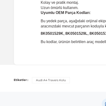
Kolay ve pratik montaj.
Uzun ömürlü kullanım.
Uyumlu OEM Parça Kodları:
Bu yedek parça, aşağıdaki orijinal eki
aracınızdaki mevcut parçanın koduyla ka
8K0501529K, 8K0501529L, 8K05015
Bu kodlar, ürünün belirtilen araç mode
Uyumlu Araç Modelleri
Bu ürün aşağıdaki araç modelleri ile uyumludur. Satın al
Etiketler :
Audi A4 Travers Kolu
Marka
Audi
Audi