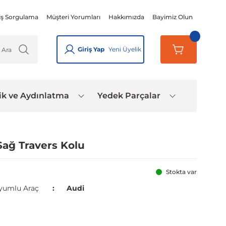
iş Sorgulama
Müşteri Yorumları
Hakkımızda
Bayimiz Olun
Giriş Yap
Yeni Üyelik
ik ve Aydınlatma
Yedek Parçalar
Sağ Travers Kolu
Stokta var
yumlu Araç
Audi