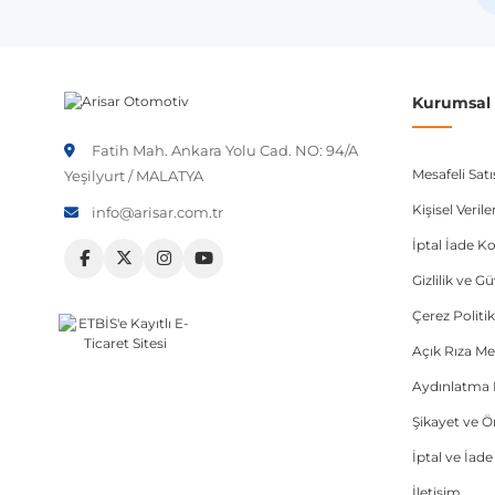
Audi
Audi
Kurumsal B
Audi
Fatih Mah. Ankara Yolu Cad. NO: 94/A
Mesafeli Sat
Yeşilyurt / MALATYA
Not:
Araç üreticileri aynı model yılı içerisinde farklı 
etmeniz önerilir.
Kişisel Veri
info@arisar.com.tr
İptal İade Ko
Gizlilik ve G
Çerez Politik
Açık Rıza Me
Aydınlatma 
Şikayet ve 
İptal ve İad
İletişim