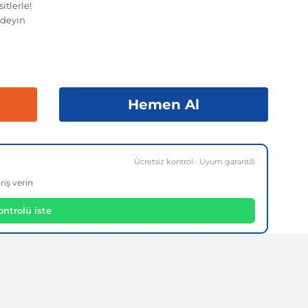
itlerle!
deyin
Hemen Al
Ücretsiz kontrol · Uyum garantili
riş verin
ntrolü iste