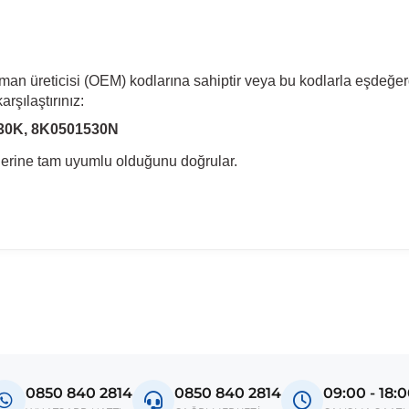
pman üreticisi (OEM) kodlarına sahiptir veya bu kodlarla eşdeğer
rşılaştırınız:
30K, 8K0501530N
llerine tam uyumlu olduğunu doğrular.
madan önce ürün görsellerini ve OEM numaralarını aracınız ile karşılaşt
Model
A4 B8
0850 840 2814
0850 840 2814
09:00 - 18:
A5 8T