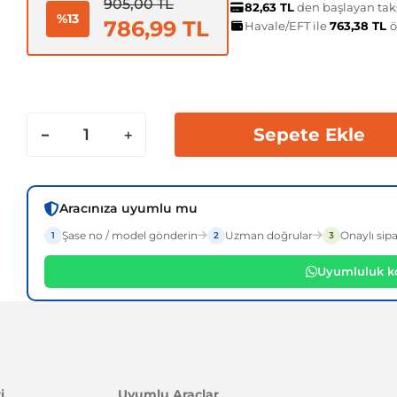
905,00 TL
82,63 TL
den başlayan taks
%13
786,99 TL
Havale/EFT ile
763,38 TL
ö
Sepete Ekle
Aracınıza uyumlu mu
Şase no / model gönderin
Uzman doğrular
Onaylı sipa
1
2
3
Uyumluluk ko
i
Uyumlu Araçlar