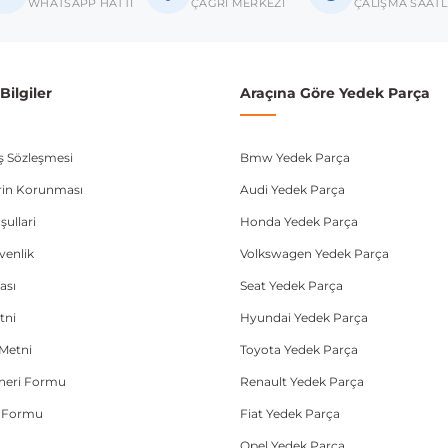
WHATSAPP HATTI
ÇAĞRI MERKEZİ
ÇALIŞMA SAATL
A6 C7
A7 4G
ilgiler
Araçına Göre Yedek Parça
Q5 8R
ış Sözleşmesi
Bmw Yedek Parça
donanım ve kasa tipleri kullanabilmektedir. Sipariş vermeden önce OEM n
lerin Korunması
Audi Yedek Parça
şullari
Honda Yedek Parça
üvenlik
Volkswagen Yedek Parça
ası
Seat Yedek Parça
tni
Hyundai Yedek Parça
Metni
Toyota Yedek Parça
Öneri Formu
Renault Yedek Parça
e Formu
Fiat Yedek Parça
Opel Yedek Parça