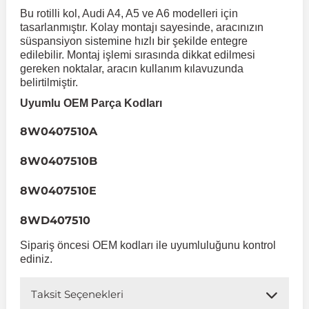
Bu rotilli kol, Audi A4, A5 ve A6 modelleri için
tasarlanmıştır. Kolay montajı sayesinde, aracınızın
 Koruma
Volkswagen Taigo
İnsignia
Ranger
R 12
GLK Serisi X204
Jumper
Panda
i30
Skystar
Peugeot 607
süspansiyon sistemine hızlı bir şekilde entegre
edilebilir. Montaj işlemi sırasında dikkat edilmesi
gereken noktalar, aracın kullanım kılavuzunda
Volkswagen Teramont
Kadett
Raptor
R 19
GLS Serisi X167
Jumpy
Punto
İ40
Sunny
Peugeot Bipper
belirtilmiştir.
Uyumlu OEM Parça Kodları
Takozu
Volkswagen Tiguan
Meriva
S-Max
R 9-11
Metris
Nemo
Scudo
İoniq
Terrano
Peugeot Boxer
8W0407510A
8W0407510B
aza
Volkswagen Touareg
Mokka
Taunus
Safrane
ML Serisi W164
Saxo
Sedici
İx35
X-Trail
Peugeot Expert
8W0407510E
i
en & Süspansiyon
Volkswagen Touran
Movano
Transit
Scenic
S Serisi W221
Spacetourer
Siena
İx45
Peugeot Partner
8WD407510
Sipariş öncesi OEM kodları ile uyumluluğunu kontrol
Volkswagen Transporter
Omega
Symbol
S Serisi W222
Xantia
Stilo
Kona
Peugeot RCZ
ediniz.
Taksit Seçenekleri
 & Müşür
Volkswagen Volt
Tigra
Taliant
S Serisi W223
Xsara
Talento
Lavita
Peugeot Rifter