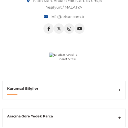
Fatih Mah. Ankara Yolu Cad. NO: 94/A
Yeşilyurt / MALATYA
Vito W639
info@arisar.com.tr
shi
X-Class W470
t
e
Kurumsal Bilgiler
Araçına Göre Yedek Parça