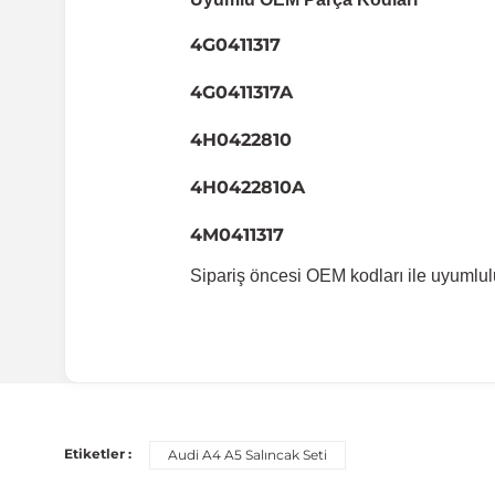
4G0411317
4G0411317A
4H0422810
4H0422810A
4M0411317
Sipariş öncesi OEM kodları ile uyumlul
Uyumlu Araç Modelleri
Bu ürün aşağıdaki araç modelleri ile uyumludur. Satın al
Etiketler :
Audi A4 A5 Salıncak Seti
Marka