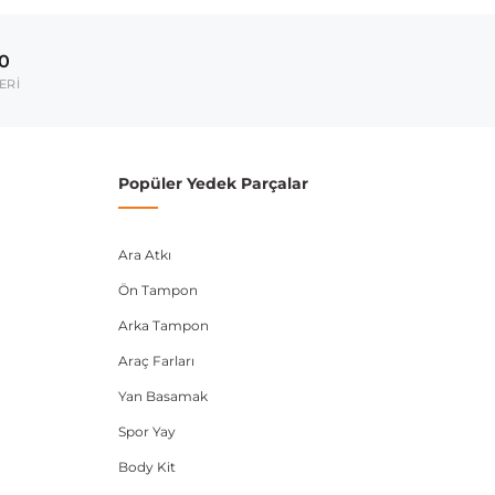
2008-2015
00
2007-2016
ERİ
2008-2017
umarası veya şasi numarası ile uyumluluğu kontrol
Popüler Yedek Parçalar
Ara Atkı
Ön Tampon
Arka Tampon
Araç Farları
Yan Basamak
Spor Yay
Body Kit