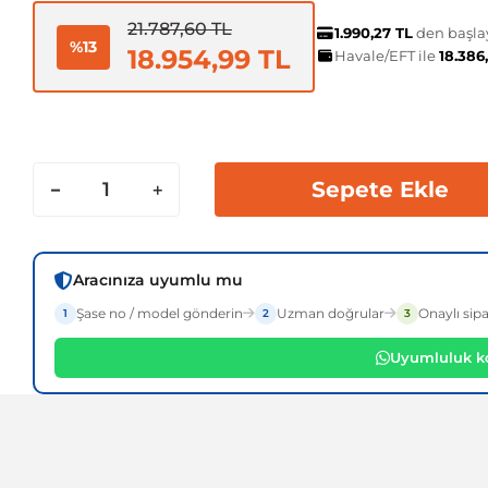
21.787,60 TL
1.990,27 TL
den başlay
%13
18.954,99 TL
Havale/EFT ile
18.386
Sepete Ekle
Aracınıza uyumlu mu
Şase no / model gönderin
Uzman doğrular
Onaylı sipa
1
2
3
Uyumluluk ko