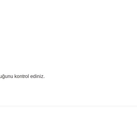
uğunu kontrol ediniz.
madan önce ürün görsellerini ve OEM numaralarını aracınız ile karşılaşt
Model