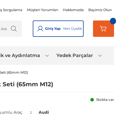
iş Sorgulama
Müşteri Yorumları
Hakkımızda
Bayimiz Olun
Giriş Yap
Yeni Üyelik
ik ve Aydınlatma
Yedek Parçalar
 Seti (65mm M12)
k Seti (65mm M12)
Stokta var
yumlu Araç
Audi