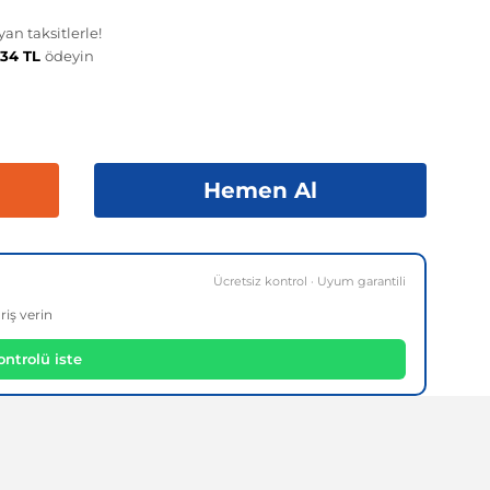
an taksitlerle!
,34 TL
ödeyin
Hemen Al
Ücretsiz kontrol · Uyum garantili
riş verin
ntrolü iste