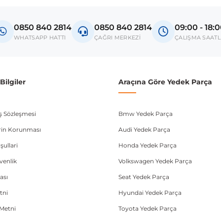
A4 8K
0850 840 2814
0850 840 2814
09:00 - 18:
A5 8T
WHATSAPP HATTI
ÇAĞRI MERKEZİ
ÇALIŞMA SAATL
Q5 8R
donanım ve kasa tipleri kullanabilmektedir. Sipariş vermeden önce OEM n
ilgiler
Araçına Göre Yedek Parça
ış Sözleşmesi
Bmw Yedek Parça
lerin Korunması
Audi Yedek Parça
şullari
Honda Yedek Parça
üvenlik
Volkswagen Yedek Parça
ası
Seat Yedek Parça
tni
Hyundai Yedek Parça
Metni
Toyota Yedek Parça