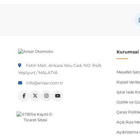
Audi
Audi
Audi
Not:
Araç üreticileri aynı model yılı içerisinde farklı 
Kurumsal B
etmeniz önerilir.
Fatih Mah. Ankara Yolu Cad. NO: 94/A
Mesafeli Sat
Yeşilyurt / MALATYA
Kişisel Veri
info@arisar.com.tr
İptal İade Ko
Gizlilik ve G
Çerez Politik
Açık Rıza Me
Aydınlatma 