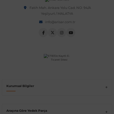
Fatih Mah. Ankara Yolu Cad. NO: 94/A
Vito W639
Yeşilyurt / MALATYA
info@arisar.com.tr
shi
X-Class W470
t
e
Kurumsal Bilgiler
Araçına Göre Yedek Parça