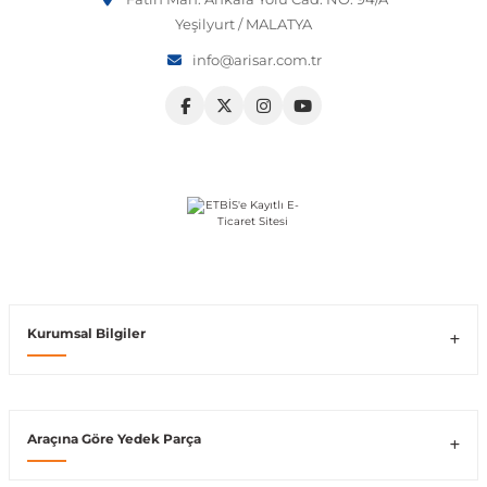
Yeşilyurt / MALATYA
Vito W639
info@arisar.com.tr
shi
X-Class W470
t
e
Kurumsal Bilgiler
Araçına Göre Yedek Parça