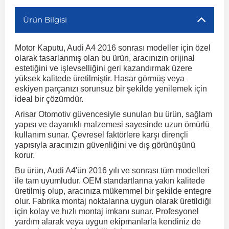
Ürün Bilgisi
r
ç Aksesuarlar
ış Aksesuarlar
e Siren
aj & Şanzıman
Volkswagen Multivan
Corsa E 2014-2019
Audi TT
Suburban 2015-2020
Galaxy
Latitude
GLA Serisi W156
X7 Serisi
C6
Freemont
Pilot
Getz
Stonic
MX-6
NX Coupe
Peugeot 4007
Toyota Prius
Volvo XC60
Motor Kaputu, Audi A4 2016 sonrası modeller için özel
olarak tasarlanmış olan bu ürün, aracınızın orijinal
ve Kolçak Aparatları
pağı ve Ayna Sinyalleri
ar
ör
aim
Volkswagen Passat
Corsa F 2019 ve Sonrası
Tahoe 2000-2006
Grand C-Max
Master
GLA Serisi X156
Z Serisi
C8
Fullback
S2000
Grand Santa Fe
Venga
RX-8
Pathfinder
Peugeot 4008
Toyota Proace City
Volvo XC70
estetiğini ve işlevselliğini geri kazandırmak üzere
yüksek kalitede üretilmiştir. Hasar görmüş veya
eskiyen parçanızı sorunsuz bir şekilde yenilemek için
 Kılıf ve Yastık
apakları
esuarları
ve Parçaları
rünler
Volkswagen Polo
Crossland
TrailBlazer 2011 ve Sonrası
Ka
Megane 1 1995-2003
GLB Serisi X247
Cactus
Kartal
ZR-V
H1
XCeed
XC-3
Patrol
Peugeot 405
Toyota RAV4
Volvo XC90
ideal bir çözümdür.
Arisar Otomotiv güvencesiyle sunulan bu ürün, sağlam
yapısı ve dayanıklı malzemesi sayesinde uzun ömürlü
ıtası
ı ve Parçaları
istemi
Volkswagen Scirocco
Crossland X
Trax 2013-2022
Kuga
Megane 2 2002-2008
GLC Serisi X243
Dispatch
Linea
H100
Primastar
Peugeot 406
Toyota Tacoma
kullanım sunar. Çevresel faktörlere karşı dirençli
yapısıyla aracınızın güvenliğini ve dış görünüşünü
korur.
o
gaj Ve Ara Atkı
şpiyel
mbası ve Parçaları
Volkswagen Sharan
Frontera
Trax 2023 ve Sonrası
Mondeo
Megane 3 2008-2016
GLC Serisi X253
DS4
Marea
H350
Primera
Peugeot 407
Toyota Venza
Bu ürün, Audi A4'ün 2016 yılı ve sonrası tüm modelleri
ile tam uyumludur. OEM standartlarına yakın kalitede
su
sesuarları
Plaka, Bagaj Lambası
it
üretilmiş olup, aracınıza mükemmel bir şekilde entegre
Volkswagen T-Cross
Grandland
Mustang
Megane 4 2016-2024
GLE Coupe Serisi C292
DS5
Mirafiori
i10
Pulsar
Peugeot 5008
Toyota Verso
olur. Fabrika montaj noktalarına uygun olarak üretildiği
için kolay ve hızlı montaj imkanı sunar. Profesyonel
yardım alarak veya uygun ekipmanlarla kendiniz de
 Dış Trim Parçaları
Volkswagen T-Roc
Grandland X
Puma
Modus
GLE Serisi W166
DS7
Palio
i20
Qashqai
Peugeot 508
Toyota Yaris