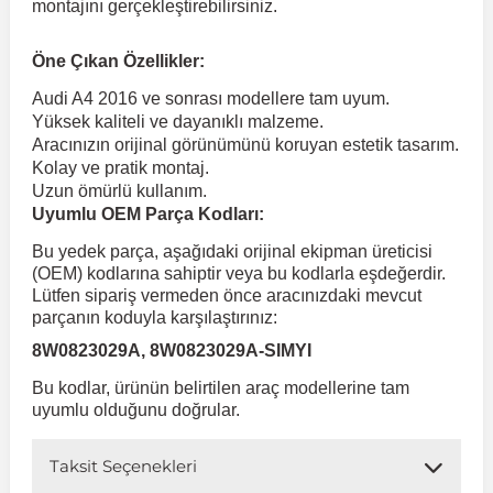
montajını gerçekleştirebilirsiniz.
 Koruma
Volkswagen Taigo
İnsignia
Ranger
R 12
GLK Serisi X204
Jumper
Panda
i30
Skystar
Peugeot 607
Öne Çıkan Özellikler:
Audi A4 2016 ve sonrası modellere tam uyum.
Yüksek kaliteli ve dayanıklı malzeme.
Volkswagen Teramont
Kadett
Raptor
R 19
GLS Serisi X167
Jumpy
Punto
İ40
Sunny
Peugeot Bipper
Aracınızın orijinal görünümünü koruyan estetik tasarım.
Kolay ve pratik montaj.
Uzun ömürlü kullanım.
Takozu
Volkswagen Tiguan
Meriva
S-Max
R 9-11
Metris
Nemo
Scudo
İoniq
Terrano
Peugeot Boxer
Uyumlu OEM Parça Kodları:
Bu yedek parça, aşağıdaki orijinal ekipman üreticisi
aza
Volkswagen Touareg
Mokka
Taunus
Safrane
ML Serisi W164
Saxo
Sedici
İx35
X-Trail
Peugeot Expert
(OEM) kodlarına sahiptir veya bu kodlarla eşdeğerdir.
Lütfen sipariş vermeden önce aracınızdaki mevcut
parçanın koduyla karşılaştırınız:
i
en & Süspansiyon
Volkswagen Touran
Movano
Transit
Scenic
S Serisi W221
Spacetourer
Siena
İx45
Peugeot Partner
8W0823029A, 8W0823029A-SIMYI
Bu kodlar, ürünün belirtilen araç modellerine tam
Volkswagen Transporter
Omega
Symbol
S Serisi W222
Xantia
Stilo
Kona
Peugeot RCZ
uyumlu olduğunu doğrular.
Taksit Seçenekleri
 & Müşür
Volkswagen Volt
Tigra
Taliant
S Serisi W223
Xsara
Talento
Lavita
Peugeot Rifter