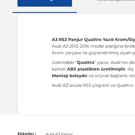
A3 RS3 Panjur Quattro Yazılı Krom/Siy
Audi A3 2012-2016 model aralığına bir
Krom çerçeve ile güçlendirilmiş siyah pe
Üzerindeki “
Quattro
” yazısı, Audi’nin 
kaliteli
ABS plastikten üretilmiştir
, dış
Montajı kolaydır
ve orijinal bağlantı n
Audi A3’ünüze RS3 çizgisini ve Quattro e
Etiketler :
Audi A3 Panjur