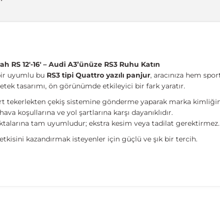
ah RS 12'-16' – Audi A3’ünüze RS3 Ruhu Katın
ebir uyumlu bu
RS3 tipi Quattro yazılı panjur
, aracınıza hem sport
tek tasarımı, ön görünümde etkileyici bir fark yaratır.
dört tekerlekten çekiş sistemine gönderme yaparak marka kimliğini
 hava koşullarına ve yol şartlarına karşı dayanıklıdır.
oktalarına tam uyumludur; ekstra kesim veya tadilat gerektirmez.
tkisini kazandırmak isteyenler için güçlü ve şık bir tercih.