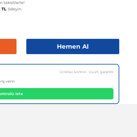
 taksitlerle!
2 TL
ödeyin
Hemen Al
Ücretsiz kontrol · Uyum garantili
riş verin
ntrolü iste