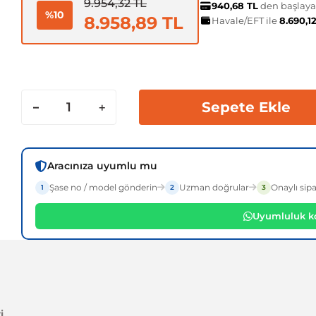
9.954,32 TL
940,68 TL
den başlayan
%10
8.958,89 TL
Havale/EFT ile
8.690,1
Sepete Ekle
Aracınıza uyumlu mu
Şase no / model gönderin
Uzman doğrular
Onaylı sipa
1
2
3
Uyumluluk ko
i