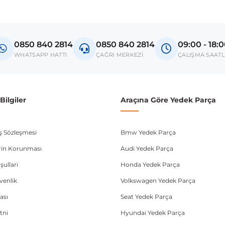
0850 840 2814
0850 840 2814
09:00 - 18:
WHATSAPP HATTI
ÇAĞRI MERKEZİ
ÇALIŞMA SAATL
ilgiler
Araçına Göre Yedek Parça
ış Sözleşmesi
Bmw Yedek Parça
lerin Korunması
Audi Yedek Parça
şullari
Honda Yedek Parça
üvenlik
Volkswagen Yedek Parça
ası
Seat Yedek Parça
tni
Hyundai Yedek Parça