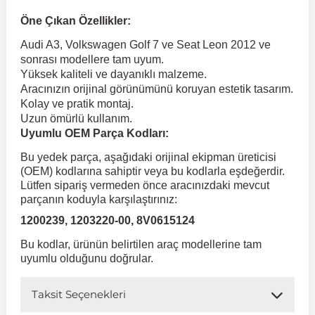
Öne Çıkan Özellikler:
 Koruma
Volkswagen Taigo
İnsignia
Ranger
R 12
GLK Serisi X204
Jumper
Panda
i30
Skystar
Peugeot 607
Audi A3, Volkswagen Golf 7 ve Seat Leon 2012 ve
sonrası modellere tam uyum.
Yüksek kaliteli ve dayanıklı malzeme.
Volkswagen Teramont
Kadett
Raptor
R 19
GLS Serisi X167
Jumpy
Punto
İ40
Sunny
Peugeot Bipper
Aracınızın orijinal görünümünü koruyan estetik tasarım.
Kolay ve pratik montaj.
Uzun ömürlü kullanım.
Takozu
Volkswagen Tiguan
Meriva
S-Max
R 9-11
Metris
Nemo
Scudo
İoniq
Terrano
Peugeot Boxer
Uyumlu OEM Parça Kodları:
Bu yedek parça, aşağıdaki orijinal ekipman üreticisi
aza
Volkswagen Touareg
Mokka
Taunus
Safrane
ML Serisi W164
Saxo
Sedici
İx35
X-Trail
Peugeot Expert
(OEM) kodlarına sahiptir veya bu kodlarla eşdeğerdir.
Lütfen sipariş vermeden önce aracınızdaki mevcut
parçanın koduyla karşılaştırınız:
i
en & Süspansiyon
Volkswagen Touran
Movano
Transit
Scenic
S Serisi W221
Spacetourer
Siena
İx45
Peugeot Partner
1200239, 1203220-00, 8V0615124
Bu kodlar, ürünün belirtilen araç modellerine tam
Volkswagen Transporter
Omega
Symbol
S Serisi W222
Xantia
Stilo
Kona
Peugeot RCZ
uyumlu olduğunu doğrular.
Taksit Seçenekleri
 & Müşür
Volkswagen Volt
Tigra
Taliant
S Serisi W223
Xsara
Talento
Lavita
Peugeot Rifter