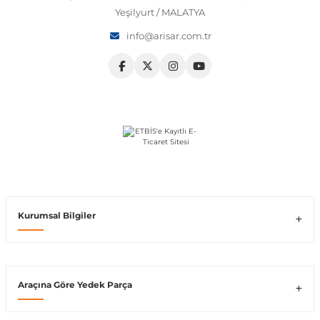
Yeşilyurt / MALATYA
Vito W639
info@arisar.com.tr
shi
X-Class W470
t
e
Kurumsal Bilgiler
Araçına Göre Yedek Parça