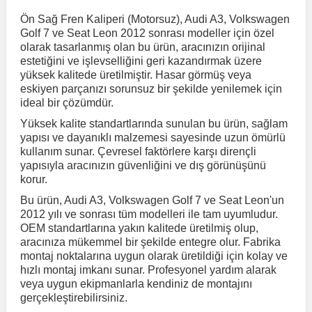
Ön Sağ Fren Kaliperi (Motorsuz), Audi A3, Volkswagen
Golf 7 ve Seat Leon 2012 sonrası modeller için özel
r
ç Aksesuarlar
ış Aksesuarlar
e Siren
aj & Şanzıman
Volkswagen Multivan
Corsa E 2014-2019
Audi TT
Suburban 2015-2020
Galaxy
Latitude
GLA Serisi W156
X7 Serisi
C6
Freemont
Pilot
Getz
Stonic
MX-6
NX Coupe
Peugeot 4007
Toyota Prius
Volvo XC60
olarak tasarlanmış olan bu ürün, aracınızın orijinal
estetiğini ve işlevselliğini geri kazandırmak üzere
yüksek kalitede üretilmiştir. Hasar görmüş veya
ve Kolçak Aparatları
pağı ve Ayna Sinyalleri
ar
ör
aim
Volkswagen Passat
Corsa F 2019 ve Sonrası
Tahoe 2000-2006
Grand C-Max
Master
GLA Serisi X156
Z Serisi
C8
Fullback
S2000
Grand Santa Fe
Venga
RX-8
Pathfinder
Peugeot 4008
Toyota Proace City
Volvo XC70
eskiyen parçanızı sorunsuz bir şekilde yenilemek için
ideal bir çözümdür.
Yüksek kalite standartlarında sunulan bu ürün, sağlam
 Kılıf ve Yastık
apakları
esuarları
ve Parçaları
rünler
Volkswagen Polo
Crossland
TrailBlazer 2011 ve Sonrası
Ka
Megane 1 1995-2003
GLB Serisi X247
Cactus
Kartal
ZR-V
H1
XCeed
XC-3
Patrol
Peugeot 405
Toyota RAV4
Volvo XC90
yapısı ve dayanıklı malzemesi sayesinde uzun ömürlü
kullanım sunar. Çevresel faktörlere karşı dirençli
yapısıyla aracınızın güvenliğini ve dış görünüşünü
ıtası
ı ve Parçaları
istemi
Volkswagen Scirocco
Crossland X
Trax 2013-2022
Kuga
Megane 2 2002-2008
GLC Serisi X243
Dispatch
Linea
H100
Primastar
Peugeot 406
Toyota Tacoma
korur.
Bu ürün, Audi A3, Volkswagen Golf 7 ve Seat Leon'un
2012 yılı ve sonrası tüm modelleri ile tam uyumludur.
o
gaj Ve Ara Atkı
şpiyel
mbası ve Parçaları
Volkswagen Sharan
Frontera
Trax 2023 ve Sonrası
Mondeo
Megane 3 2008-2016
GLC Serisi X253
DS4
Marea
H350
Primera
Peugeot 407
Toyota Venza
OEM standartlarına yakın kalitede üretilmiş olup,
aracınıza mükemmel bir şekilde entegre olur. Fabrika
montaj noktalarına uygun olarak üretildiği için kolay ve
su
sesuarları
Plaka, Bagaj Lambası
it
Volkswagen T-Cross
Grandland
Mustang
Megane 4 2016-2024
GLE Coupe Serisi C292
DS5
Mirafiori
i10
Pulsar
Peugeot 5008
Toyota Verso
hızlı montaj imkanı sunar. Profesyonel yardım alarak
veya uygun ekipmanlarla kendiniz de montajını
gerçekleştirebilirsiniz.
 Dış Trim Parçaları
Volkswagen T-Roc
Grandland X
Puma
Modus
GLE Serisi W166
DS7
Palio
i20
Qashqai
Peugeot 508
Toyota Yaris