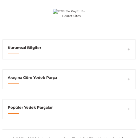
Vito W639
shi
X-Class W470
Kurumsal Bilgiler
t
Araçına Göre Yedek Parça
e
Popüler Yedek Parçalar