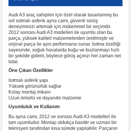
Audi A3 araç sahipleri için özel olarak tasarlanmış bu
r
ç Aksesuarlar
ış Aksesuarlar
e Siren
aj & Şanzıman
Volkswagen Multivan
Corsa E 2014-2019
Audi TT
Suburban 2015-2020
Galaxy
Latitude
GLA Serisi W156
X7 Serisi
C6
Freemont
Pilot
Getz
Stonic
MX-6
NX Coupe
Peugeot 4007
Toyota Prius
Volvo XC60
sol ısıtmalı asferik ayna camı, güvenli sürüş
deneyiminizi artırmak için mükemmel bir seçimdir.
2012 sonrası Audi A3 modelleri ile uyumlu olan bu
ve Kolçak Aparatları
pağı ve Ayna Sinyalleri
ar
ör
aim
Volkswagen Passat
Corsa F 2019 ve Sonrası
Tahoe 2000-2006
Grand C-Max
Master
GLA Serisi X156
Z Serisi
C8
Fullback
S2000
Grand Santa Fe
Venga
RX-8
Pathfinder
Peugeot 4008
Toyota Proace City
Volvo XC70
parça, yüksek kaliteli malzemelerden üretilmiştir ve
orijinal parça ile aynı performansı sunar. Isıtma özelliği
sayesinde, soğuk havalarda buğu ve buzlanmayı hızlı
 Kılıf ve Yastık
apakları
esuarları
ve Parçaları
rünler
Volkswagen Polo
Crossland
TrailBlazer 2011 ve Sonrası
Ka
Megane 1 1995-2003
GLB Serisi X247
Cactus
Kartal
ZR-V
H1
XCeed
XC-3
Patrol
Peugeot 405
Toyota RAV4
Volvo XC90
bir şekilde giderir, böylece görüş açınızı her zaman net
tutar.
Öne Çıkan Özellikler
ıtası
ı ve Parçaları
istemi
Volkswagen Scirocco
Crossland X
Trax 2013-2022
Kuga
Megane 2 2002-2008
GLC Serisi X243
Dispatch
Linea
H100
Primastar
Peugeot 406
Toyota Tacoma
Isıtmalı asferik yapı
Yüksek görünürlük sağlar
o
gaj Ve Ara Atkı
şpiyel
mbası ve Parçaları
Volkswagen Sharan
Frontera
Trax 2023 ve Sonrası
Mondeo
Megane 3 2008-2016
GLC Serisi X253
DS4
Marea
H350
Primera
Peugeot 407
Toyota Venza
Kolay montaj imkanı
Uzun ömürlü ve dayanıklı malzeme
Uyumluluk ve Kullanım
su
sesuarları
Plaka, Bagaj Lambası
it
Volkswagen T-Cross
Grandland
Mustang
Megane 4 2016-2024
GLE Coupe Serisi C292
DS5
Mirafiori
i10
Pulsar
Peugeot 5008
Toyota Verso
Bu ayna camı, 2012 ve sonrası Audi A3 modelleri ile
tam uyumludur. Montajı oldukça basittir ve uzman bir
 Dış Trim Parçaları
Volkswagen T-Roc
Grandland X
Puma
Modus
GLE Serisi W166
DS7
Palio
i20
Qashqai
Peugeot 508
Toyota Yaris
teknisyen tarafından kısa sürede yapılabilir. Parçanın