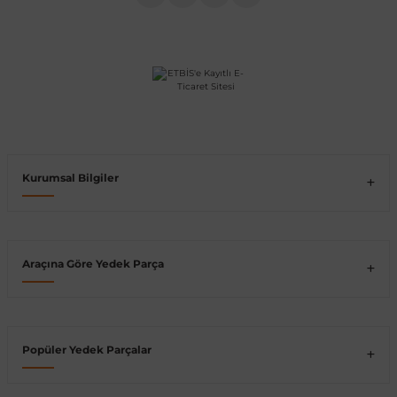
Vito W639
shi
X-Class W470
Kurumsal Bilgiler
t
e
Araçına Göre Yedek Parça
Popüler Yedek Parçalar