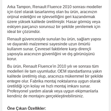
Arka Tampon, Renault Fluence 2010 sonrası modeller
için özel olarak tasarlanmış olan bu ürün, aracınızın
r
ç Aksesuarlar
ış Aksesuarlar
e Siren
aj & Şanzıman
Volkswagen Multivan
Corsa E 2014-2019
Audi TT
Suburban 2015-2020
Galaxy
Latitude
GLA Serisi W156
X7 Serisi
C6
Freemont
Pilot
Getz
Stonic
MX-6
NX Coupe
Peugeot 4007
Toyota Prius
Volvo XC60
orijinal estetiğini ve işlevselliğini geri kazandırmak
üzere yüksek kalitede üretilmiştir. Hasar görmüş veya
eskiyen parçanızı sorunsuz bir şekilde yenilemek için
ve Kolçak Aparatları
pağı ve Ayna Sinyalleri
ar
ör
aim
Volkswagen Passat
Corsa F 2019 ve Sonrası
Tahoe 2000-2006
Grand C-Max
Master
GLA Serisi X156
Z Serisi
C8
Fullback
S2000
Grand Santa Fe
Venga
RX-8
Pathfinder
Peugeot 4008
Toyota Proace City
Volvo XC70
ideal bir çözümdür.
Renault güvencesiyle sunulan bu ürün, sağlam yapısı
ve dayanıklı malzemesi sayesinde uzun ömürlü
 Kılıf ve Yastık
apakları
esuarları
ve Parçaları
rünler
Volkswagen Polo
Crossland
TrailBlazer 2011 ve Sonrası
Ka
Megane 1 1995-2003
GLB Serisi X247
Cactus
Kartal
ZR-V
H1
XCeed
XC-3
Patrol
Peugeot 405
Toyota RAV4
Volvo XC90
kullanım sunar. Çevresel faktörlere karşı dirençli
yapısıyla aracınızın güvenliğini ve dış görünüşünü
korur.
ıtası
ı ve Parçaları
istemi
Volkswagen Scirocco
Crossland X
Trax 2013-2022
Kuga
Megane 2 2002-2008
GLC Serisi X243
Dispatch
Linea
H100
Primastar
Peugeot 406
Toyota Tacoma
Bu ürün, Renault Fluence'in 2010 yılı ve sonrası tüm
modelleri ile tam uyumludur. OEM standartlarına yakın
kalitede üretilmiş olup, aracınıza mükemmel bir şekilde
o
gaj Ve Ara Atkı
şpiyel
mbası ve Parçaları
Volkswagen Sharan
Frontera
Trax 2023 ve Sonrası
Mondeo
Megane 3 2008-2016
GLC Serisi X253
DS4
Marea
H350
Primera
Peugeot 407
Toyota Venza
entegre olur. Fabrika montaj noktalarına uygun olarak
üretildiği için kolay ve hızlı montaj imkanı sunar.
Profesyonel yardım alarak veya uygun ekipmanlarla
su
sesuarları
Plaka, Bagaj Lambası
it
Volkswagen T-Cross
Grandland
Mustang
Megane 4 2016-2024
GLE Coupe Serisi C292
DS5
Mirafiori
i10
Pulsar
Peugeot 5008
Toyota Verso
kendiniz de montajını gerçekleştirebilirsiniz.
 Dış Trim Parçaları
Volkswagen T-Roc
Grandland X
Puma
Modus
GLE Serisi W166
DS7
Palio
i20
Qashqai
Peugeot 508
Toyota Yaris
Öne Çıkan Özellikler: